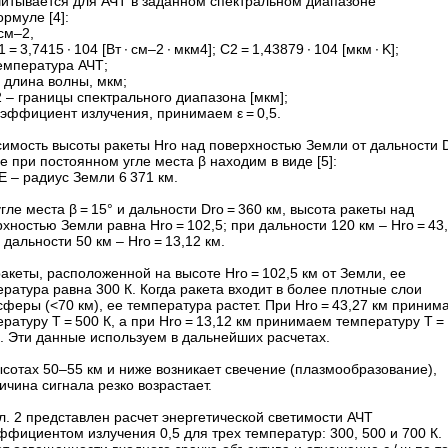
читывается для АЧТ в заданном спектральном диапазоне
рмуле [4]:
 см–2,
1 = 3,7415 ∙ 104 [Вт ∙ см–2 ∙ мкм4]; С2 = 1,43879 ∙ 104 [мкм ∙ K];
температура АЧТ;
– ​длина волны, мкм;
2 – ​границы спектрального диапазона [мкм];
оэффициент излучения, принимаем ε = 0,5.
симость высоты ракеты Hro над поверхностью Земли от дальности 
е при постоянном угле места β находим в виде [5]:
E – ​радиус Земли 6 371 км.
гле места β = 15° и дальности Dro = 360 км, высота ракеты над
хностью Земли равна Hro = 102,5; при дальности 120 км – Hro = 43
 дальности 50 км – ​Hro = 13,12 км.
акеты, расположенной на высоте Hro = 102,5 км от Земли, ее
ратура равна 300 К. Когда ракета входит в более плотные слои
феры (<70 км), ее температура растет. При Hro = 43,27 км приним
ратуру Т = 500 К, а при Hro = 13,12 км принимаем температуру Т =
. Эти данные используем в дальнейших расчетах.
сотах 50–55 км и ниже возникает свечение (плазмообразование),
ичина сигнала резко возрастает.
л. 2 представлен расчет энергетической светимости АЧТ
ффициентом излучения 0,5 для трех температур: 300, 500 и 700 К.