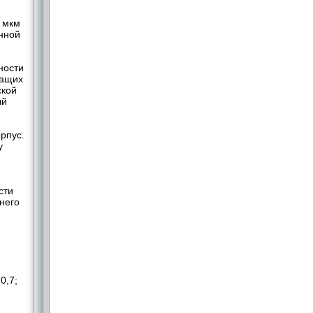
 мкм
анной
ности
жащих
ской
ый
рпус.
у
сти
него
-
0,7;