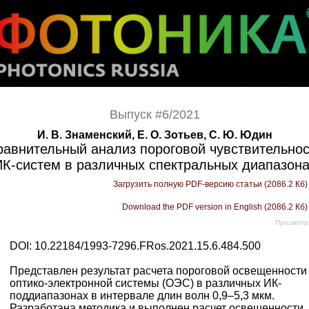
Выпуск #6/2021
И. В. Знаменский, Е. О. Зотьев, С. Ю. Юдин
равнительный анализ пороговой чувствительнос
К-систем в различных спектральных диапазон
Загрузить полную PDF-версию статьи (2086.2 Кб
Download the PDF version in English (2086.2 Кб
Просмотр
DOI: 10.22184/1993-7296.FRos.2021.15.6.484.500
Представлен результат расчета пороговой освещенности
оптико-­электронной системы (ОЭС) в различных ИК-
поддиапазонах в интервале длин волн 0,9–5,3 мкм.
Разработана методика и выполнен расчет освещенности