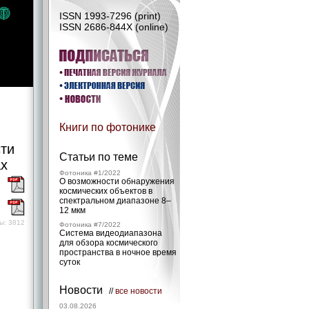
ISSN 1993-7296 (print)
ISSN 2686-844X (online)
Книги по фотонике
ти
Статьи по теме
ах
Фотоника #1/2022
О возможности обнаружения
)
космических объектов в
спектральном диапазоне 8–
)
12 мкм
ы: 3812
Фотоника #7/2022
Система видеодиапазона
для обзора космического
пространства в ночное время
суток
Новости
//
все новости
03.08.2026