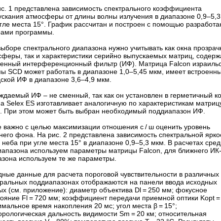
ис. 1 представлена зависимость спектрального коэффициента
ускания атмосферы от длины волны излучения в диапазоне 0,9–5,3
угле места 15°. График рассчитан и построен с помощью разработ
рами программы.
ыборе спектрального диапазона нужно учитывать как окна прозрач
сферы, так и характеристики серийно выпускаемых матриц, содер
оенный интерференционный фильтр (ИФ). Матрица Falcon израиль
ы SCD может работать в диапазоне 1,0–5,45 мкм, имеет встроенн
ской ИФ в диапазоне 3,6–4,9 мкм.
даемый ИФ – ​не сменный, так как он установлен в герметичный ко
а Selex ES изготавливает аналогичную по характеристикам матриц
e. При этом может быть выбран необходимый поддиапазон ИФ.
е важно с целью максимизации отношения с / ш оценить уровень
его фона. На рис. 2 представлена зависимость спектральной ярко
неба при угле места 15° в диапазоне 0,9–5,3 мкм. В расчетах сред
иапазона используем параметры матрицы Falcon, для ближнего ИК
азона используем те же параметры.
дные данные для расчета пороговой чувствительности в различных
тральных поддиапазонах отображаются на панели ввода исходных
х (см. приложение): диаметр объектива Dl = 250 мм; фокусное
ояние Fl = 720 мм; коэффициент передачи приемной оптики Kopt = 
мальное время накопления 20 мс; угол места β = 15°;
орологическая дальность видимости Sm = 20 км; относительная