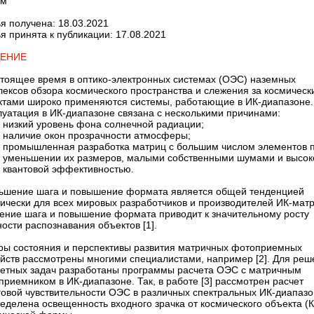
ем
я получена: 18.03.2021
я принята к публикации: 17.08.2021
ДЕНИЕ
стоящее время в оптико-­электронных системах (ОЭС) наземных
лексов обзора космического пространства и слежения за космичес
ктами широко применяются системы, работающие в ИК-диапазоне.
луатация в ИК-диапазоне связана с несколькими причинами:
низкий уровень фона солнечной радиации;
наличие окон прозрачности атмосферы;
промышленная разработка матриц с большим числом элементов 
уменьшении их размеров, малыми собственными шумами и высок
квантовой эффективностью.
ьшение шага и повышение формата является общей тенденцией
тически для всех мировых разработчиков и производителей ИК-матр
ение шага и повышение формата приводит к значительному росту
ости распознавания объектов [1].
ры состояния и перспективы развития матричных фотоприемных
ойств рассмотрены многими специалистами, например [2]. Для реш
ретных задач разработаны программы расчета ОЭС с матричным
риемником в ИК-диапазоне. Так, в работе [3] рассмотрен расчет
говой чувствительности ОЭС в различных спектральных ИК-диапазо
еделена освещенность входного зрачка от космического объекта (