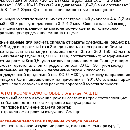
км, составляет 0,937 ∙ 10–15 Вт / см2. В диапазонах 1,4–1,8 мкм
вляет 1,685 ∙ 10–15 Вт / см2 и в диапазоне 1,8–2,6 мкм составляет
15 Вт / см2. Здесь Qp – ​отношение сигнал-шум по мощности.
еньшую чувствительность имеет спектральный диапазон 4,4–5,2 мк
ый в 66,8 раз хуже диапазона 3,2–4,2 мкм. Окончательный вывод
илучшем спектральном диапазоне можно сделать, только зная
тральное распределение сигнала от цели.
дные данные для расчета сигнала от ракеты следующие: радиус ра
 0,5 м; длина ракеты Lrо = 2 м; дальность от поверхности Земли
кеты рассчитывается для трех значений: DE-rо = 360, 160, 50 км пр
ниях температуры 300, 500 и 700 К, соответственно; коэффициент
жения ракеты Кr = 0,5; угол между направлением на Солнце и нор
скости, ортогональной к продольной оси КО ξ1 = 30°; угол между
авлением на приемник и перпендикуляром к плоскости,
ендикулярной продольной оси КО ξ2 = 30°; угол между направлени
олнце от КО и направлением на приемник γ = 90°. Остальные пара
, что использовались для расчета пороговой чувствительности.
АЛ ОТ КОСМИЧЕСКОГО ОБЪЕКТА в виде РАКЕТЫ
ральный состав излучения ракеты состоит из трех составляющих:
собственное тепловое излучение корпуса ракеты;
тепловое излучение факела ракеты;
отраженное от ракеты излучение Солнца.
обственное тепловое излучение корпуса ракеты
твенное тепловое излучение ракеты, имеющее температуру Т,