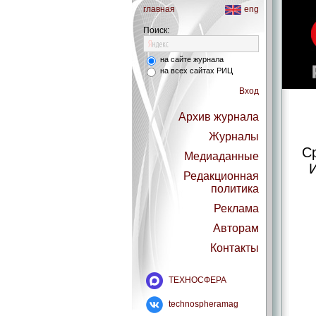
главная
eng
Поиск:
на сайте журнала
на всех сайтах РИЦ
Вход
Архив журнала
Журналы
С
Медиаданные
И
Редакционная
политика
Реклама
Авторам
Контакты
ТЕХНОСФЕРА
technospheramag