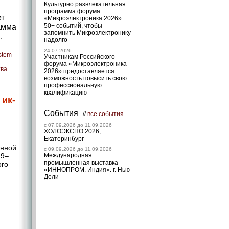
Культурно развлекательная
программа форума
ет
«Микроэлектроника 2026»:
50+ событий, чтобы
амма
запомнить Микроэлектронику
.
надолго
24.07.2026
ystem
Участникам Российского
форума «Микроэлектроника
тва
2026» предоставляется
возможность повысить свою
профессиональную
квалификацию
ик-
События
//
все события
c 07.09.2026 до 11.09.2026
ХОЛОЭКСПО 2026,
Екатеринбург
онной
c 09.09.2026 до 11.09.2026
,9–
Международная
промышленная выставка
ого
«ИННОПРОМ. Индия». г. Нью-
Дели