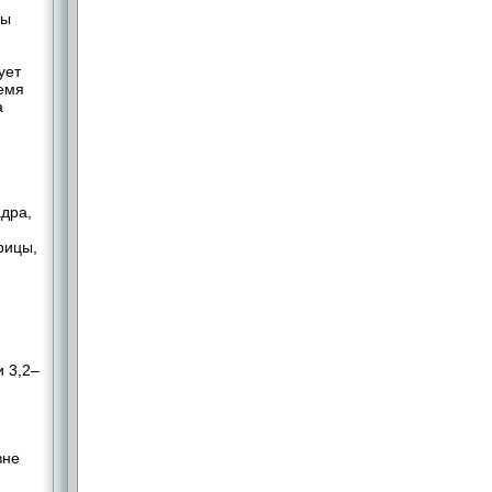
ны
ует
ремя
а
дра,
рицы,
м
 3,2–
вне