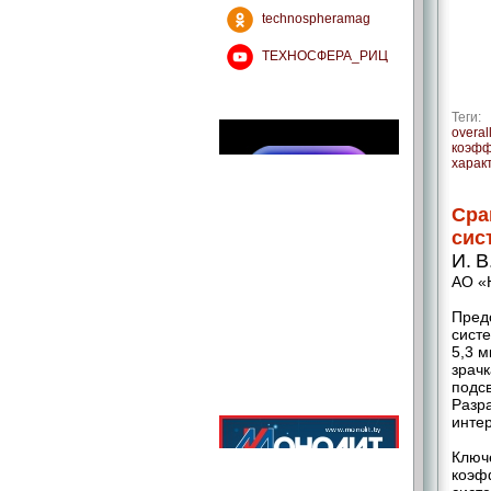
technospheramag
ТЕХНОСФЕРА_РИЦ
Теги:
overal
коэфф
харак
Сра
сис
И. В
АО «
Предс
сист
5,3 
зрач
подсв
Разр
инте
Ключ
коэфф