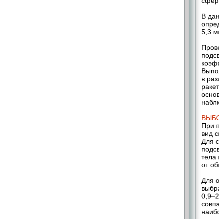
сфер
В да
опре
5,3 м
Пров
подс
коэфф
Выпо
в ра
ракет
осно
набл
ВЫБ
При 
вид с
Для с
подс
тела 
от о
Для 
выбра
0,9–2
совп
наиб