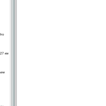
Dro
,27 км
аем