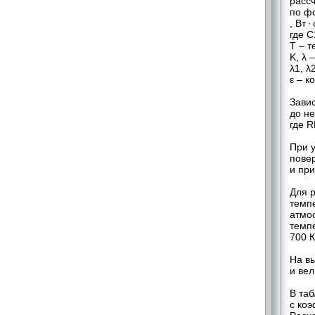
расс
по фо
, Вт ∙
где С
T – ​
K, λ 
λ1, λ
ε – к
Зави
до не
где R
При у
повер
и при
Для р
темпе
атмос
темпе
700 К
На вы
и вел
В таб
с коэ