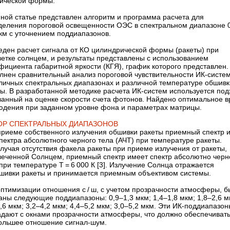
ической формы.
нной статье представлен алгоритм и программа расчета для
деления пороговой освещенности ОЭС в спектральном диапазоне 
км с уточнением поддиапазонов.
еден расчет сигнала от КО цилиндрической формы (ракеты) при
ветке солнцем, и результаты представлены с использованием
ициента габаритной яркости (КГЯ), график которого представлен.
лнен сравнительный анализ пороговой чувствительности ИК-систе
зличных спектральных диапазонах и различной температуре обшивк
ы. В разработанной методике расчета ИК-систем используется под
ванный на оценке скорости счета фотонов. Найдено оптимальное 
юдения при заданном уровне фона и параметрах матрицы.
ОР СПЕКТРАЛЬНЫХ ДИАПАЗОНОВ
приеме собственного излучения обшивки ракеты приемный спектр 
пектра абсолютного черного тела (АЧТ) при температуре ракеты.
лучая отсутствия факела ракеты при приеме излучения от ракеты,
веченной Солнцем, приемный спектр имеет спектр абсолютно черн
при температуре Т = 6 000 К [3]. Излучение Солнца отражается
бшивки ракеты и принимается приемным объективом системы.
оптимизации отношения с / ш, с учетом прозрачности атмосферы, 
ны следующие поддиапазоны: 0,9–1,3 мкм; 1,4–1,8 мкм; 1,8–2,6 м
,6 мкм; 3,2–4,2 мкм; 4,4–5,2 мкм; 3,0–5,2 мкм. Эти ИК-поддиапазо
адают с окнами прозрачности атмосферы, что должно обеспечиват
ольшее отношение сигнал-шум.