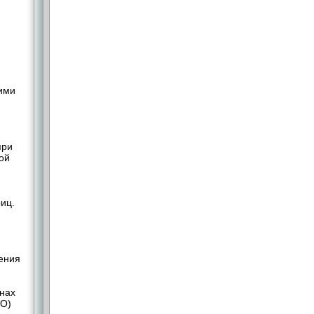
кими
при
ой
иц.
ения
нах
КО)