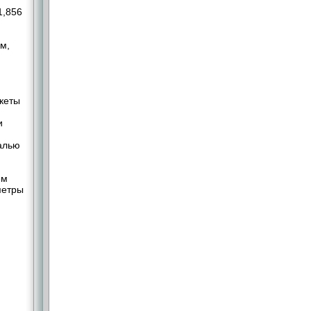
 1,856
м,
кеты
и
малью
ем
метры