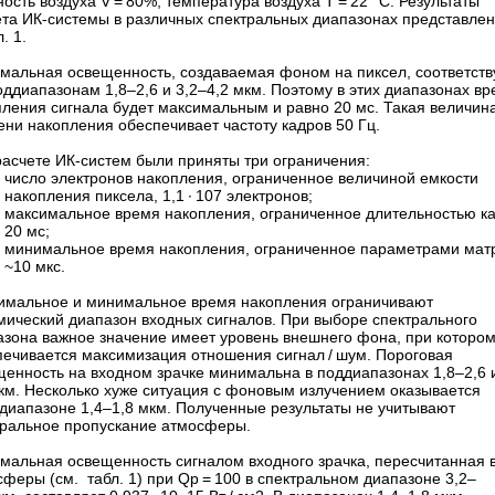
ость воздуха V = 80%; температура воздуха T = 22 °C. Результаты
ета ИК-системы в различных спектральных диапазонах представле
. 1.
мальная освещенность, создаваемая фоном на пиксел, соответств
ддиапазонам 1,8–2,6 и 3,2–4,2 мкм. Поэтому в этих диапазонах в
пления сигнала будет максимальным и равно 20 мс. Такая величин
ни накопления обеспечивает частоту кадров 50 Гц.
расчете ИК-систем были приняты три ограничения:
число электронов накопления, ограниченное величиной емкости
накопления пиксела, 1,1 ∙ 107 электронов;
максимальное время накопления, ограниченное длительностью ка
20 мс;
минимальное время накопления, ограниченное параметрами мат
~10 мкс.
имальное и минимальное время накопления ограничивают
мический диапазон входных сигналов. При выборе спектрального
азона важное значение имеет уровень внешнего фона, при которо
печивается максимизация отношения сигнал / шум. Пороговая
щенность на входном зрачке минимальна в поддиапазонах 1,8–2,6 и
мкм. Несколько хуже ситуация с фоновым излучением оказывается
ддиапазоне 1,4–1,8 мкм. Полученные результаты не учитывают
тральное пропускание атмосферы.
мальная освещенность сигналом входного зрачка, пересчитанная 
феры (см. табл. 1) при Qp = 100 в спектральном диапазоне 3,2–