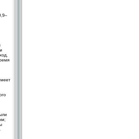
0,9–
м
и
ход,
время
имеет
ого
были
км;
ны
ь