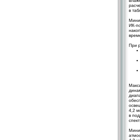
влажн
расч
в табл
Мини
ИК-по
нако
време
При 
Макс
дина
диап
обес
осве
4,2 
в по
спек
Мини
атмос