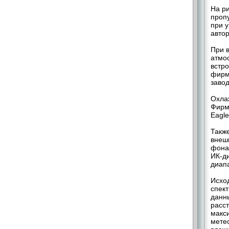
На р
проп
при 
авто
При в
атмо
встр
фирм
завод
Охлаж
Фирм
Eagl
Такж
внешн
фона 
ИК-д
диап
Исхо
спек
данны
расст
макси
мете