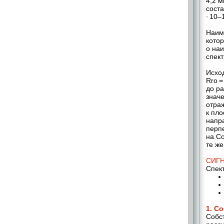
4,2 м
соста
∙ 10–
Наим
котор
о на
спек
Исхо
Rrо =
до ра
значе
отра
к пло
напр
перп
на С
те же
СИГН
Спект
1. С
Собс