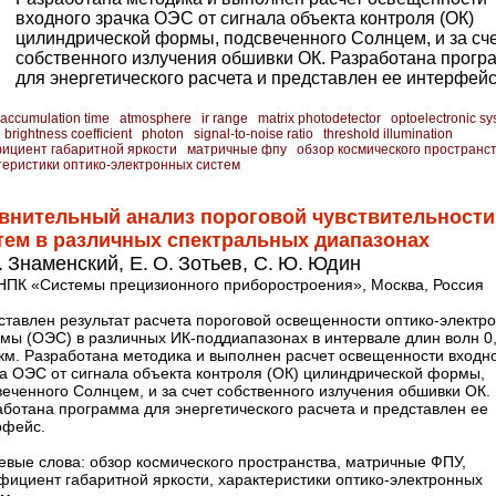
входного зрачка ОЭС от сигнала объекта контроля (ОК)
цилиндрической формы, подсвеченного Солнцем, и за сч
собственного излучения обшивки ОК. Разработана прогр
для энергетического расчета и представлен ее интерфейс
accumulation time
atmosphere
ir range
matrix photodetector
optoelectronic s
l brightness coefficient
photon
signal-to-noise ratio
threshold illumination
ициент габаритной яркости
матричные фпу
обзор космического пространс
теристики оптико-­электронных систем
внительный анализ пороговой чувствительности 
тем в различных спектральных диапазонах
. Знаменский, Е. О. Зотьев, С. Ю. Юдин
НПК «Системы прецизионного приборостроения», Москва, Россия
тавлен результат расчета пороговой освещенности оптико-­электр
емы (ОЭС) в различных ИК-поддиапазонах в интервале длин волн 0
мкм. Разработана методика и выполнен расчет освещенности входн
ка ОЭС от сигнала объекта контроля (ОК) цилиндрической формы,
еченного Солнцем, и за счет собственного излучения обшивки ОК.
аботана программа для энергетического расчета и представлен ее
рфейс.
евые слова: обзор космического пространства, матричные ФПУ,
ициент габаритной яркости, характеристики оптико-­электронных