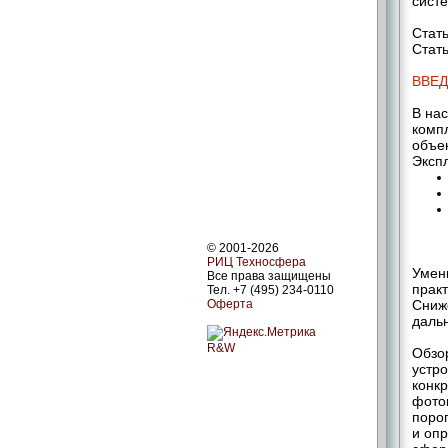
сист
Стать
Стать
ВВЕ
В на
комп
объе
Эксп
© 2001-2026
РИЦ Техносфера
Умен
Все права защищены
прак
Тел. +7 (495) 234-0110
Оферта
Сниж
дальн
R&W
Обзо
устр
конк
фотоп
поро
и опр