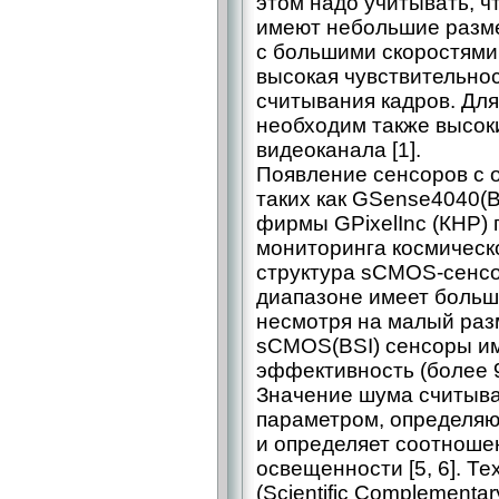
этом надо учитывать, ч
имеют небольшие разме
с большими скоростями
высокая чувствительнос
считывания кадров. Дл
необходим также высок
видеоканала [1].
Появление сенсоров с о
таких как GSense4040(BS
фирмы GPixelInc (КНР)
мониторинга космическо
структура sCMOS-сенсо
диапазоне имеет больш
несмотря на малый раз
sCMOS(BSI) сенсоры и
эффективность (более 
Значение шума считыв
параметром, определя
и определяет соотноше
освещенности [5, 6]. 
(Scientific Complementar