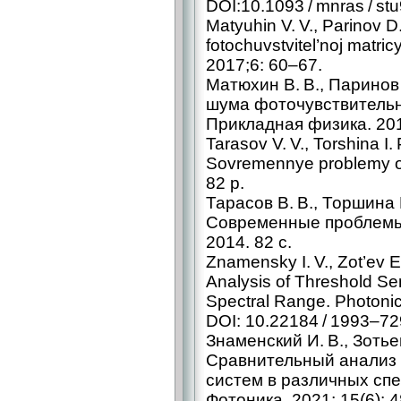
DOI:10.1093 / mnras / st
Matyuhin V. V., Parinov D
fotochuvstvitel’noj matri
2017;6: 60–67.
Матюхин В. В., Паринов 
шума фоточувствитель
Прикладная физика. 201
Tarasov V. V., Torshina I
Sovremennye problemy op
82 p.
Тарасов В. В., Торшина 
Современные проблемы 
2014. 82 с.
Znamensky I. V., Zot’ev E
Analysis of Threshold Sens
Spectral Range. Photonic
DOI: 10.22184 / 1993–72
Знаменский И. В., Зотье
Сравнительный анализ 
систем в различных сп
Фотоника. 2021; 15(6): 