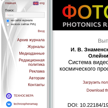
главная
eng
Поиск:
на сайте журнала
на всех сайтах РИЦ
Вход
Вып
Архив журнала
Журналы
И. В. Знаменск
Медиаданные
Олейник
Редакционная
Система видео
политика
космического про
Реклама
Авторам
Загрузить по
Контакты
Download th
ТЕХНОСФЕРА
DOI: 10.22184/1
technospheramag