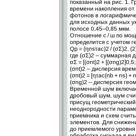
показанный на рис. 1. 
времени накопления от 
фотонов в логарифмич
для исходных данных у
полосе 0,45–0,85 мкм.
Отношение с / ш по мо
определится с учетом ге
Qp = (ηnsτac)2 / (σΣ)2, (2
где (σΣ)2 – суммарная 
σΣ = [(σnt)2 + [(σng)2]0,5;
(σnt)2 – дисперсия вре
(σnt)2 = [ητac(nb + ns) + 
(σng)2 – дисперсия гео
Временной шум включае
дробовый шум, шум сч
присущ геометрический
неоднородности параме
приемника и схем считы
элементов. Для снижен
до приемлемого уровня
обработка сигнала в ви