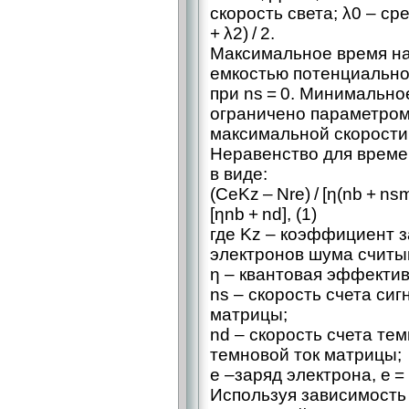
скорость света; λ0 – ​ср
+ λ2) / 2.
Максимальное время на
емкостью потенциальной
при ns = 0. Минимально
ограничено параметром
максимальной скорости
Неравенство для време
в виде:
(СeKz – Nre) / [η(nb + nsm
[ηnb + nd], (1)
где Kz – коэффициент за
электронов шума считы
η – ​квантовая эффекти
ns – ​скорость счета с
матрицы;
nd – скорость счета темн
темновой ток матрицы;
e –заряд электрона, e = 
Используя зависимость τ