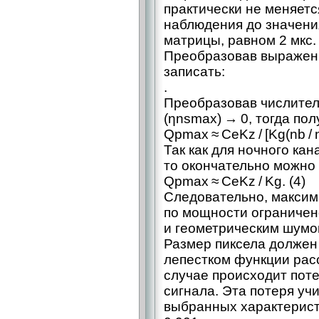
практически не меняет
наблюдения до значени
матрицы, равном 2 мкс.
Преобразовав выражение
записать:
.
Преобразовав числитель 
(ηnsmax) → 0, тогда пол
Qpmax ≈ CeKz / [Kg(nb / 
Так как для ночного кана
то окончательно можно
Qpmax ≈ CeKz / Kg. (4)
Следовательно, максим
по мощности ограничен
и геометрическим шумо
Размер пиксела должен
лепестком функции расс
случае происходит пот
сигнала. Эта потеря уч
выбранных характерист