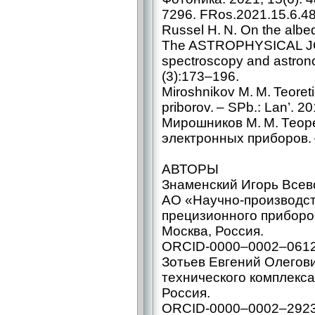
7296. FRos.2021.15.6.48
Russel H. N. On the albedo
The ASTROPHYSICAL JOUR
spectroscopy and astronom
(3):173–196.
Miroshnikov M. M. Teoret
priborov. – ​SPb.: Lan’. 2
Мирошников М. М. Теоре
электронных приборов. –
АВТОРЫ
Знаменский Игорь Всеволо
АО «Научно-­производс
прецизионного приборо
Москва, Россия.
ORCID‑0000–0002–061
Зотьев Евгений Олегови
технического комплекс
Россия.
ORCID‑0000–0002–292