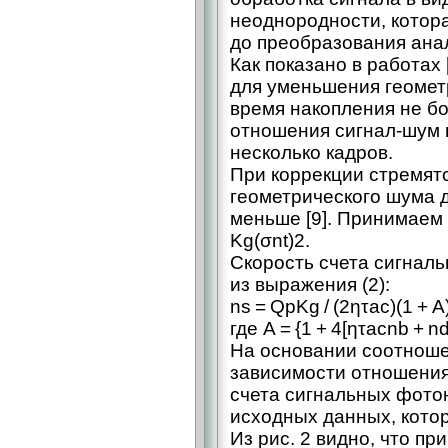
неоднородности, котор
до преобразования ана
Как показано в работах 
для уменьшения геомет
время накопления не бо
отношения сигнал-шум 
несколько кадров.
При коррекции стремят
геометрического шума 
меньше [9]. Принимаем σ
Kg(σnt)2.
Скорость счета сигнал
из выражения (2):
ns = QpKg / (2ητac)(1 + A)
где A = {1 + 4[ητacnb + nd
На основании соотноше
зависимости отношения 
счета сигнальных фотоно
исходных данных, котор
Из рис. 2 видно, что пр