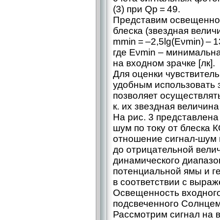
(3) при Qp = 49.
Представим освещеннос
блеска (звездная величи
mmin = –2,5lg(Eνmin) – 1
где Eνmin – минимальн
на входном зрачке [лк].
Для оценки чувствитель
удобным использовать 
позволяет осуществлять
к. их звездная величин
На рис. 3 представлена
шум по току от блеска К
отношение сигнал-шум н
до отрицательной вели
динамического диапазо
потенциальной ямы и г
в соответствии с выраж
Освещенность входного
подсвеченного Солнце
Рассмотрим сигнал на в