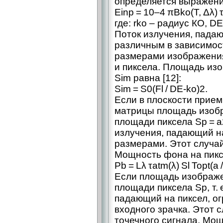
определяется выражен
Еinp = 10–4 πBko(T, Δλ) τa
где: rko – радиус КО, DE
Поток излучения, пада
различным в зависимос
размерами изображения
и пиксела. Площадь из
Sim равна [12]:
Sim = S0(Fl / DE-ko)2.
Если в плоскости прие
матрицы площадь изоб
площади пиксела Sp = a2,
излучения, падающий на
размерами. Этот случа
Мощность фона на пикс
Pb = Lλ τatm(λ) Sl Topt(a /
Если площадь изображе
площади пиксела Sp, т. е
падающий на пиксел, о
входного зрачка. Этот 
точечного сигнала. Мощ