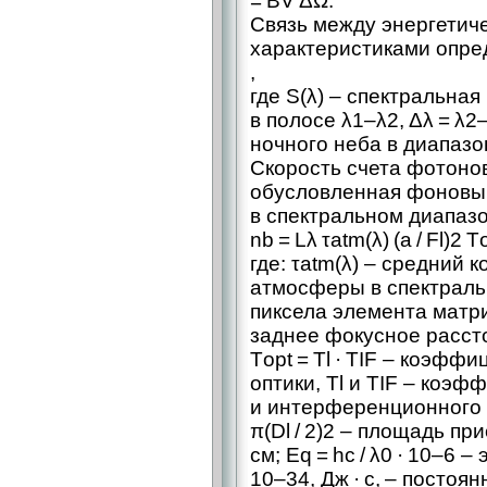
= BV ΔΩ.
Связь между энергетич
характеристиками опред
,
где S(λ) – ​спектральна
в полосе λ1–λ2, Δλ = λ2–
ночного неба в диапазон
Скорость счета фотонов
обусловленная фоновы
в спектральном диапазон
nb = Lλ τatm(λ) (a / Fl)2 Тo
где: τatm(λ) – ​средний
атмосферы в спектральн
пиксела элемента матриц
заднее фокусное рассто
Тopt = Tl · TIF – ​коэф
оптики, Tl и TIF – ​ко
и интерференционного 
π(Dl / 2)2 – ​площадь п
см; Eq = hс / λ0 · 10–6 –
10–34, Дж · с, – ​постоянн