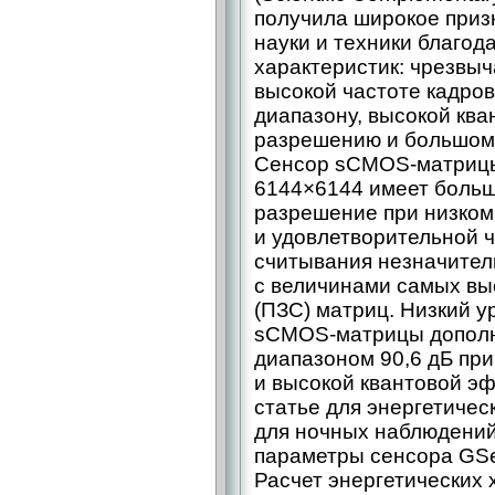
получила широкое приз
науки и техники благо
характеристик: чрезвыч
высокой частоте кадро
диапазону, высокой кв
разрешению и большому
Сенсор sCMOS-матрицы
6144×6144 имеет больш
разрешение при низком
и удовлетворительной 
считывания незначител
с величинами самых в
(ПЗС) матриц. Низкий у
sCMOS-матрицы дополн
диапазоном 90,6 дБ при
и высокой квантовой э
статье для энергетичес
для ночных наблюдений
параметры сенсора GSen
Расчет энергетических 