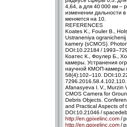
радиусе сферы 0,5: для
4,64, а для 40 000 км – 
изменении дальности в 
меняется на 10.
REFERENCES
Koates K., Fouler B., Ho
Ustraneniya ogranichenij
kamery (sCMOS). Photoni
DOI:10.22184 / 1993–729
Коатес К., Фоулер Б., 
камеры. Устранения ог
научной КМОП-камеры (
58(4):102–110. DOI:10.2
7296.2016.58.4.102.110.
Afanasyeva I. V., Murzin V
CMOS Camera for Ground
Debris Objects. Confere
and Practical Aspects of
DOI:10.21046 / spacede
http://en.gpixelinc.com
/ 
http://en.gpixelinc.com
/ 