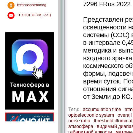
7296.FRos.2022.
technospheramag
ТЕХНОСФЕРА_РИЦ
Представлен рез
освещенности на
системы (ОЭС) 
в интервале 0,4
методика и вып
входного зрачка
космического об
формы, подсвеч
время суток. По
отношения сигн
от Земли до КО.
Теги:
accumulation time
atm
optoelectronic system
overall
noise ratio
threshold illuminat
атмосфера
видимый диапа
габаритной яркости
матрич