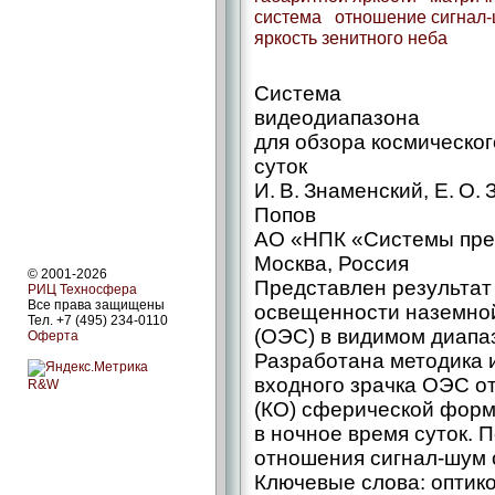
система
отношение сигнал
яркость зенитного неба
Система
видеодиапазона
для обзора космическог
суток
И. В. Знаменский, Е. О. 
Попов
АО «НПК «Системы пре
Москва, Россия
© 2001-2026
Представлен результат
РИЦ Техносфера
Все права защищены
освещенности наземной
Тел. +7 (495) 234-0110
(ОЭС) в видимом диапаз
Оферта
Разработана методика 
входного зрачка ОЭС от
R&W
(КО) сферической форм
в ночное время суток. 
отношения сигнал-шум о
Ключевые слова: оптико