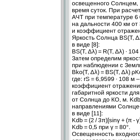
освещенного Солнцем, 
время суток. При расче
АЧТ при температуре 6 
на дальности 400 км от 
и коэффициент отражени
Яркость Солнца BS(T, Δλ
в виде [8]:
BS(T, Δλ) = R(T, Δλ) · 104 
Затем определим яркость 
при наблюдении с Земл
Bko(T, Δλ) = BS(T, Δλ) ρK
где: rS = 6,9599 · 108 м –
коэффициент отражения
габаритной яркости для
от Солнца до КО, м. Kdb
направлениями Солнце-
в виде [11]:
Kdb = (2 / 3π)[sinγ + (π - 
Kdb = 0,5 при γ = 80°.
Освещенность входного з