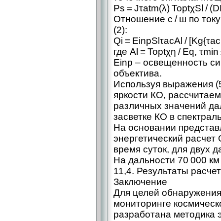
Ps = Jτatm(λ) ToptχSl / (D
Отношение с / ш по ток
(2):
Qi = EinpSlτacAl / [Kg{τac(
где Al = Toptχη / Eq, τmin
Einp – освещенность си
объектива.
Используя выражения (5
яркости КО, рассчитаем 
различных значений дал
засветке КО в спектрал
На основании предста
энергетический расчет
время суток, для двух да
На дальности 70 000 км 
11,4. Результаты расче
Заключение
Для целей обнаружения
мониторинге космическ
разработана методика э