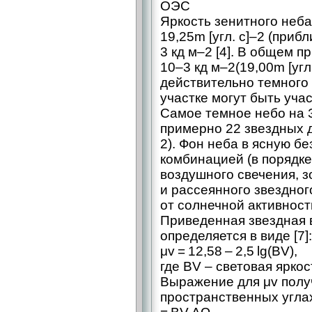
ОЭС
Яркость зенитного неба
19,25m [угл. с]–2 (прибл
3 кд м–2 [4]. В общем 
10–3 кд м–2(19,00m [угл
действительно темного 
участке могут быть учас
Самое темное небо на З
примерно 22 звездных ду
2). Фон неба в ясную б
комбинацией (в порядке
воздушного свечения, з
и рассеянного звездног
от солнечной активности
Приведенная звездная
определяется в виде [7]:
μv = 12,58 – 2,5 lg(BV),
где BV – ​световая яркос
Выражение для μv полу
пространственных угла