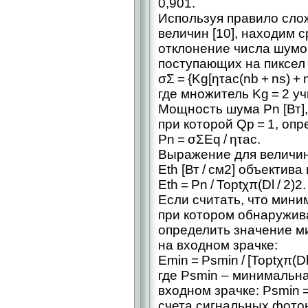
0,901.
Используя правило сло
величин [10], находим 
отклонение числа шумо
поступающих на пиксел
σΣ = {Kg[ητac(nb + ns) + n
где множитель Kg = 2 у
Мощность шума Pn [Вт],
при которой Qp = 1, опр
Рn = σΣЕq / ητac.
Выражение для величи
Eth [Вт / см2] объектива
Eth = Рn / Toptχπ(Dl / 2)2.
Если считать, что миним
при котором обнаружива
определить значение 
на входном зрачке:
Emin = Psmin / [Toptχπ(Dl 
где Psmin – минимальн
входном зрачке: Psmin =
счета сигнальных фото