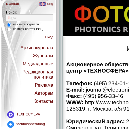
главная
eng
Поиск:
на сайте журнала
на всех сайтах РИЦ
Вход
Архив журнала
Журналы
Медиаданные
Акционерное обществ
центр «ТЕХНОСФЕРА»
Редакционная
политика
Телефон:
(495) 234-01-
Реклама
E-mail:
journal@electroni
Авторам
Факс:
(495) 956-33-46
Контакты
WWW:
http://www.techno
125319, г. Москва, а/я 9
ТЕХНОСФЕРА
Юридический адрес:
2
technospheramag
Смоленск, ул. Тенишевой