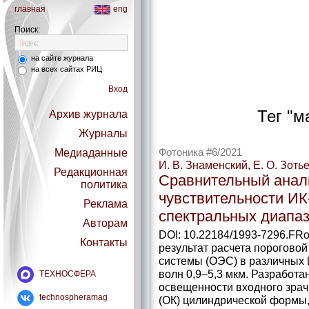
главная
eng
Поиск:
на сайте журнала
на всех сайтах РИЦ
Вход
Тег "м
Архив журнала
Журналы
Медиаданные
Фотоника #6/2021
И. В. Знаменский, Е. О. Зоть
Редакционная
Сравнительный анал
политика
чувствительности ИК
Реклама
спектральных диапа
Авторам
DOI: 10.22184/1993-7296.FRo
Контакты
результат расчета пороговой
системы (ОЭС) в различных 
волн 0,9–5,3 мкм. Разработа
ТЕХНОСФЕРА
освещенности входного зрач
technospheramag
(ОК) цилиндрической формы,