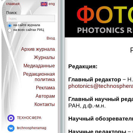
главная
eng
Поиск:
на сайте журнала
на всех сайтах РИЦ
Вход
Архив журнала
Журналы
Медиаданные
Редакция:
Редакционная
Главный редактор
− Н.
политика
photonics@technosphera
Реклама
Авторам
Главный научный ред
Контакты
РАН, д.ф.-м.н.
Научный обозревател
ТЕХНОСФЕРА
technospheramag
Научные редакторы
− 