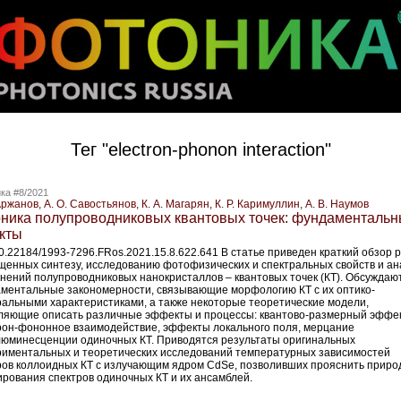
Тег "electron-­phonon interaction"
ка #8/2021
Аржанов, А. О. Савостьянов, К. А. Магарян, К. Р. Каримуллин, А. В. Наумов
ника полупроводниковых квантовых точек: фундаменталь
кты
10.22184/1993-7296.FRos.2021.15.8.622.641 В статье приведен краткий обзор р
щенных синтезу, исследованию фотофизических и спектральных свой­ств и ан
нений полупроводниковых нанокристаллов – ​квантовых точек (КТ). Обсуждаю
ментальные закономерности, связывающие морфологию КТ с их оптико-
ральными характеристиками, а также некоторые теоретические модели,
ляющие описать различные эффекты и процессы: квантово-­размерный эффек
рон-­фононное взаимодействие, эффекты локального поля, мерцание
юминесценции одиночных КТ. Приводятся результаты оригинальных
риментальных и теоретических исследований температурных зависимостей
ров коллоидных КТ с излучающим ядром CdSe, позволивших прояснить приро
рования спектров одиночных КТ и их ансамблей.