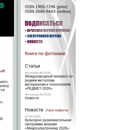
ISSN 1993-7296 (print)
ISSN 2686-844X (online)
Книги по фотонике
Статьи
ные
Фотоника #4/2026
Международный конгресс по
редким металлам,
абот,
материалам и технологиям
ализу
«РЕДМЕТ‑2026»
тся
Фотоника #1/2026
Новости
т,
Новости
//
все новости
03.08.2026
ду
Культурно развлекательная
программа форума
«Микроэлектроника 2026»: