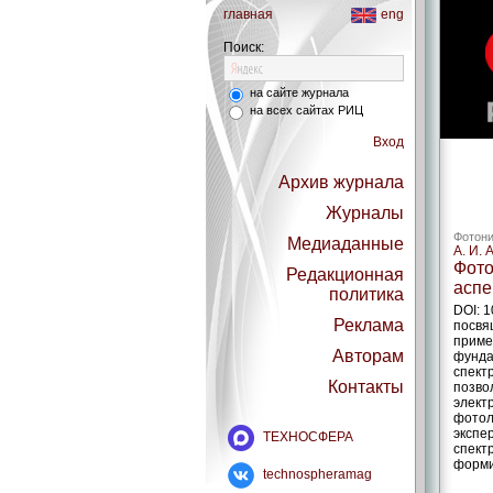
главная
eng
Поиск:
на сайте журнала
на всех сайтах РИЦ
Вход
Архив журнала
Журналы
Фотони
Медиаданные
А. И. 
Фото
Редакционная
аспе
политика
DOI: 
Реклама
посвя
приме
Авторам
фунда
спект
Контакты
позво
элект
фотол
экспе
ТЕХНОСФЕРА
спект
форми
technospheramag