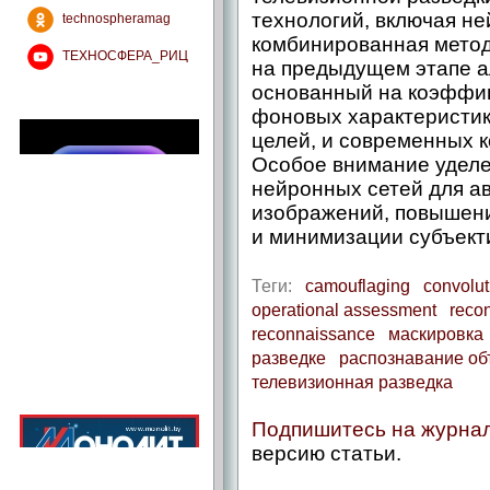
технологий, включая н
technospheramag
комбинированная мето
ТЕХНОСФЕРА_РИЦ
на предыдущем этапе а
основанный на коэффиц
фоновых характеристик
целей, и современных 
Особое внимание уделе
нейронных сетей для а
изображений, повышени
и минимизации субъект
Теги:
camouflaging
convolut
operational assessment
reco
reconnaissance
маскировка
разведке
распознавание об
телевизионная разведка
Подпишитесь на журна
версию статьи.