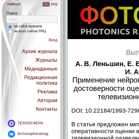
главная
eng
Поиск:
на сайте журнала
на всех сайтах РИЦ
Вход
Вып
Архив журнала
Журналы
А. В. Леньшин, Е. 
Медиаданные
И. 
Редакционная
Применение нейро
политика
достоверности оце
Реклама
телевизион
Авторам
Контакты
DOI: 10.22184/1993-729
ТЕХНОСФЕРА
В статье предложен ме
оперативности оценки 
technospheramag
телевизионной разведк