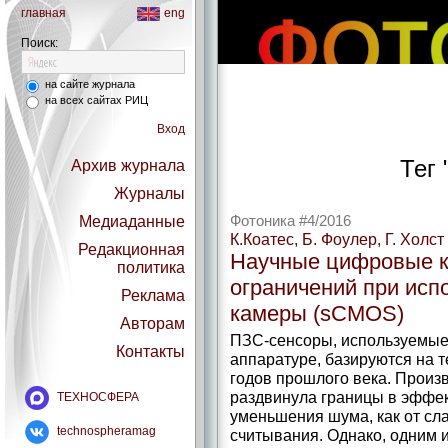
главная
eng
Поиск:
на сайте журнала
на всех сайтах РИЦ
Вход
Тег 
Архив журнала
Журналы
Медиаданные
Фотоника #4/2016
К.Коатес, Б. Фоулер, Г. Холст
Редакционная
Научные цифровые к
политика
ограничений при исп
Реклама
камеры (sCMOS)
Авторам
ПЗС-сенсоры, используемые
Контакты
аппаратуре, базируются на т
годов прошлого века. Произ
раздвинула границы в эффек
ТЕХНОСФЕРА
уменьшения шума, как от сла
technospheramag
считывания. Однако, одним 