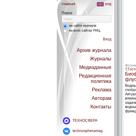
главная
eng
Поиск:
на сайте журнала
на всех сайтах РИЦ
Вход
Архив журнала
Журналы
Фотони
Медиаданные
Т.Гост
Биоф
Редакционная
флуо
политика
Водны
Реклама
глоба
Актуа
Авторам
влиян
задач
Контакты
водны
функц
ТЕХНОСФЕРА
technospheramag