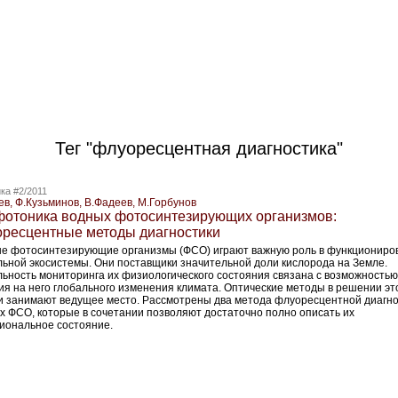
Тег "флуоресцентная диагностика"
ка #2/2011
ев, Ф.Кузьминов, В.Фадеев, М.Горбунов
отоника водных фотосинтезирующих организмов:
ресцентные методы диагностики
е фотосинтезирующие организмы (ФСО) играют важную роль в функциониро
льной экосистемы. Они поставщики значительной доли кислорода на Земле.
льность мониторинга их физиологического состояния связана с возможностью
ия на него глобального изменения климата. Оптические методы в решении эт
и занимают ведущее место. Рассмотрены два метода флуоресцентной диагно
х ФСО, которые в сочетании позволяют достаточно полно описать их
иональное состояние.