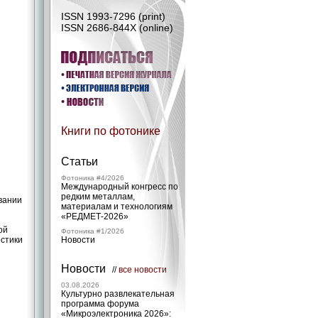
ISSN 1993-7296 (print)
ISSN 2686-844X (online)
Книги по фотонике
Статьи
Фотоника #4/2026
Международный конгресс по
редким металлам,
вании
материалам и технологиям
«РЕДМЕТ‑2026»
ой
Фотоника #1/2026
стики
Новости
Новости
//
все новости
03.08.2026
Культурно развлекательная
программа форума
«Микроэлектроника 2026»: