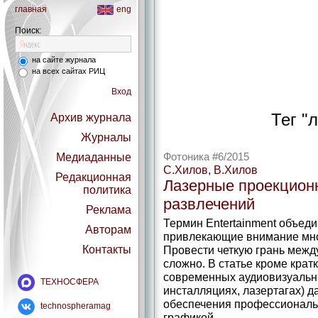
главная
eng
Поиск:
на сайте журнала
на всех сайтах РИЦ
Вход
Тег "
Архив журнала
Журналы
Медиаданные
Фотоника #6/2015
C.Хилов, В.Хилов
Редакционная
Лазерные проекцион
политика
развлечений
Реклама
Термин Entertainment объедин
Авторам
привлекающие внимание мно
Контакты
Провести четкую грань между
сложно. В статье кроме крат
современных аудиовизуальны
ТЕХНОСФЕРА
инсталляциях, лазертагах) д
обеспечения профессиональн
technospheramag
графикой.