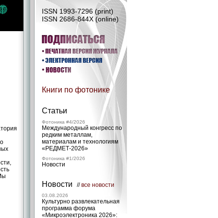
ISSN 1993-7296 (print)
ISSN 2686-844X (online)
Книги по фотонике
Статьи
Фотоника #4/2026
Международный конгресс по
атория
редким металлам,
материалам и технологиям
го
«РЕДМЕТ‑2026»
ных
Фотоника #1/2026
сти,
Новости
сть
Мы
Новости
//
все новости
03.08.2026
Культурно развлекательная
программа форума
«Микроэлектроника 2026»: