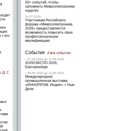
50+ событий, чтобы
и
запомнить Микроэлектронику
надолго
аходит
24.07.2026
сти
Участникам Российского
форума «Микроэлектроника
жнен
2026» предоставляется
ющих
возможность повысить свою
 с его
профессиональную
квалификацию
а
События
//
все события
c 07.09.2026 до 11.09.2026
ХОЛОЭКСПО 2026,
Екатеринбург
, Д. С.
c 09.09.2026 до 11.09.2026
Международная
промышленная выставка
«ИННОПРОМ. Индия». г. Нью-
Дели
овых
и
товки
отки.
ий
елий.