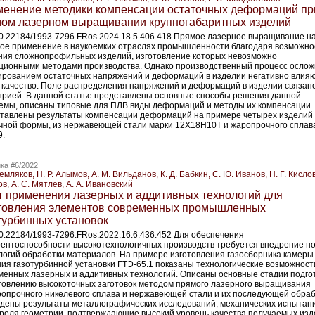
енение методики компенсации остаточных деформаций пр
ом лазерном выращивании крупногабаритных изделий
10.22184/1993-7296.FRos.2024.18.5.406.418 Прямое лазерное выращивание н
ое применение в наукоемких отраслях промышленности благодаря возможно
ния сложнопрофильных изделий, изготовление которых невозможно
ционными методами производства. Однако производственный процесс осло
рованием остаточных напряжений и деформаций в изделии негативно влия
о качество. Поле распределения напряжений и деформаций в изделии связано
трией. В данной статье представлены основные способы решения данной
емы, описаны типовые для ПЛВ виды деформаций и методы их компенсации.
тавлены результаты компенсации деформаций на примере четырех изделий
чной формы, из нержавеющей стали марки 12Х18Н10Т и жаропрочного сплав
.
ка #6/2022
Земляков, Н. Р. Алымов, А. М. Вильданов, К. Д. Бабкин, С. Ю. Иванов, Н. Г. Кислов
в, А. С. Мятлев, А. А. Ивановский
 применения лазерных и аддитивных технологий для
товления элементов современных промышленных
турбинных установок
10.22184/1993-7296.FRos.2022.16.6.436.452 Для обеспечения
рентоспособности высокотехнологичных производств требуется внедрение н
логий обработки материалов. На примере изготовления газосборника камеры
ния газотурбинной установки ГТЭ‑65.1 показаны технологические возможност
менных лазерных и аддитивных технологий. Описаны основные стадии подго
отовлению высокоточных заготовок методом прямого лазерного выращивания
ропрочного никелевого сплава и нержавеющей стали и их последующей обраб
дены результаты металлографических исследований, механических испытан
троля геометрии, подтверждающие высокий уровень качества получаемых изд