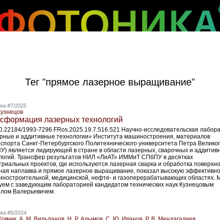
Тег "прямое лазерное выращивание"
ка #7/2025
Кузнецов
сформация лазерных технологий
10.22184/1993-7296.FRos.2025.19.7.516.521 Научно-­исследовательская лабор
рные и аддитивные технологии» Института машиностроения, материалов
нспорта Санкт-­Петербургского Политехнического университета Петра Велико
У) является лидирующей в стране в области лазерных, сварочных и аддитив
логий. Трансфер результатов НИЛ «ЛиАТ» ИММиТ СПбПУ в десятках
триальных проектов, где используются лазерная сварка и обработка поверхно
ная наплавка и прямое лазерное выращивание, показал высокую эффективно
иностроительной, медицинской, нефте- и газоперерабатывающих областях. 
уем с заведующим лабораторией кандидатом технических наук Кузнецовым
лом Валерьевичем.
ка #5/2024
Ковчик, А. М. Вильданов, Н. Р. Алымов, С. Ю. Иванов, Р. В. Мендагалиев