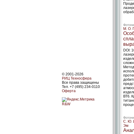
Проде
лазер
обраб
Фотони
М. О. 
Особ
спла
выр
DOI: 
лазер
издел
сложн
Метод
испол
© 2001-2026
проте
РИЦ Техносфера
добит
Все права защищены
предс
Тел. +7 (495) 234-0110
атмос
Оферта
издел
ВТ6. 
титан
R&W
проце
Фотони
С. Ю. 
Эм
Анал