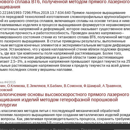
нового сплава ВТ6, полученной методом прямого лазерного
ащивания
10.22184/1993-7296.FRos.2019.13.7.634.640 Прямое лазерное выращивание
тся передовой технологией изготовления сложнопрофильных крупногабарит
ий из широкого спектра сплавов, включающих сплавы на основе титана и нике
отавливаемых изделиях в процессе выращивания формируется неравномерн
остаточных напряжений и деформаций, которое оказывает существенное вл
ительную прочность и работоспособность. Проведен анализ напряженно-­
мированного состояния стенки из титанового сплава ВТ6, полученной метод
го лазерного выращивания. В статье приведены результаты, выполненные
тным методом конечных элементов и экспериментальным методом дифракци
онов. Установлено, что у краев наплавленной стенки вблизи подложки форми
ть, где все три компоненты поля напряжений растягивающие. Более того,
льные пластические деформации в данной области также растягивающие
тигают 2,5–3%, а нормальные напряжения превышают предел текучести на 2
льные растягивающие напряжения близки к пределу текучести на всей длине
льких последних слоев у вершины наплавки.
ка #4/2015
чин, О.Климова, Е.Земляков, К.Бабкин, В.Сомонов, Ф.Шамрай, А.Травянов,
ровский
ологичсекие основы высокоскоростного прямого лазерного
щивания изделий методом гетерофазной порошковой
ллургии
 классических методов литья с последующей механической обработкой
логиями лазерного выращивания при создании металлических изделий рожд
 вопросы. Как, увеличивая производительность процесса, сохранить требуем
тво выращиваемого изделия? В статье приведены результаты теоретических 
риментальных исследований процесса прямого лазерного выращивания