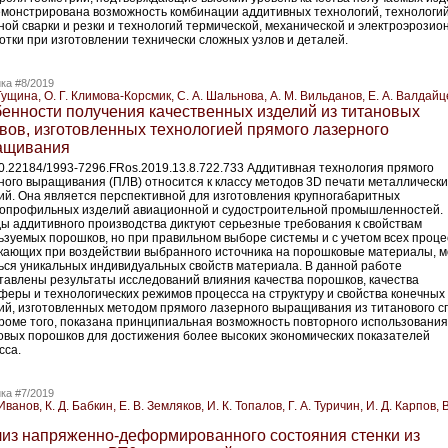
монстрирована возможность комбинации аддитивных технологий, технологи
ной сварки и резки и технологий термической, механической и электроэрозио
отки при изготовлении технически сложных узлов и деталей.
ка #8/2019
Гущина, О. Г. Климова-Корсмик, С. А. Шальнова, А. М. Вильданов, Е. А. Валдай
енности получения качественных изделий из титановых
вов, изготовленных технологией прямого лазерного
ащивания
10.22184/1993-7296.FRos.2019.13.8.722.733 Аддитивная технология прямого
ного выращивания (ПЛВ) относится к классу методов 3D печати металлически
ий. Она является перспективной для изготовления крупногабаритных
опрофильных изделий авиационной и судостроительной промышленностей.
ы аддитивного производства диктуют серьезные требования к свой­ствам
ьзуемых порошков, но при правильном выборе системы и с учетом всех проце
кающих при воздействии выбранного источника на порошковые материалы, 
ься уникальных индивидуальных свой­ств материала. В данной работе
тавлены результаты исследований влияния качества порошков, качества
феры и технологических режимов процесса на структуру и свой­ства конечных
ий, изготовленных методом прямого лазерного выращивания из титанового с
Кроме того, показана принципиальная возможность повторного использования
овых порошков для достижения более высоких экономических показателей
сса.
ка #7/2019
Иванов, К. Д. Бабкин, Е. В. Земляков, И. К. Топалов, Г. А. Туричин, И. Д. Карпов, В
из напряженно-деформированного состояния стенки из