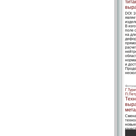
тита
выр
DOI: 
являе
издел
В изг
поле 
на дл
дефор
прямо
расче
нейтр
облас
норма
и дос
Продо
неско
Фотони
Г.Тури
П.Пет
Техн
выра
мета
Смена
техно
новые
качес
экспе