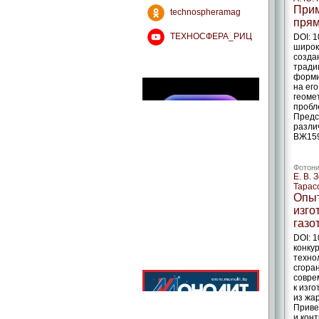
Прим
technospheramag
прям
ТЕХНОСФЕРА_РИЦ
DOI: 
широк
созда
тради
форми
на ег
геоме
пробл
Предс
разли
ВЖ159
Фотони
Е. В. 
Тарасо
Опыт
изго
газо
DOI: 
конку
техно
сгора
совре
к изг
из жа
Приве
и кон