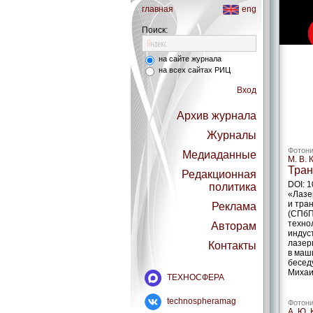
главная
eng
Поиск:
на сайте журнала
на всех сайтах РИЦ
Вход
Архив журнала
Журналы
Фотони
Медиаданные
М. В. 
Тран
Редакционная
DOI: 
политика
«Лазе
и тра
Реклама
(СПбП
техно
Авторам
индус
лазер
Контакты
в маш
бесед
Михаи
ТЕХНОСФЕРА
technospheramag
Фотони
А. Ю. 