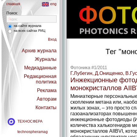
главная
eng
Поиск:
на сайте журнала
на всех сайтах РИЦ
Вход
Тег "мон
Архив журнала
Журналы
Медиаданные
Фотоника #1/2011
Г.Лубегин, Д.Онищенко, В.Гу
Редакционная
Инжекционные фотод
политика
монокристаллов АIIB
Реклама
Миниатюрные персональные
Авторам
скоплении метана или, наобо
Контакты
жилых зонах, – это просто сп
газоанализаторах повышенно
инжекционные фотодиоды (И
ТЕХНОСФЕРА
количества халькогенидов м
монокристаллов АIIBVI, кото
technospheramag
обладающих чувствительност