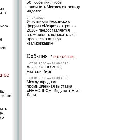
50+ событий, чтобы
запомнить Микроэлектронику
ия.
надолго
иза
24.07.2026
Участникам Российского
форума «Микроэлектроника
рного
2026» предоставляется
возможность повысить свою
профессиональную
ие
квалификацию
ical
События
//
все события
c 07.09.2026 до 11.09.2026
ХОЛОЭКСПО 2026,
Екатеринбург
жное
c 09.09.2026 до 11.09.2026
Международная
промышленная выставка
«ИННОПРОМ. Индия». г. Нью-
ва,
Дели
отовки
чать
ца
ю о