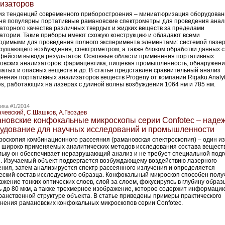
изаторов
из тенденций современного приборостроения – миниатюризация оборудован
ня популярны портативные рамановские спектрометры для проведения анал
аторного качества различных твердых и жидких веществ за пределами
атории. Такие приборы имеют схожую конструкцию и обладают всеми
одимыми для проведения полного эксперимента элементами: системой лазе
рушающего возбуждения, спектрометром, а также блоком обработки данных с
фейсом вывода результатов. Основные области применения портативных
овских анализаторов: фармацевтика, пищевая промышленность, обнаружен
чатых и опасных веществ и др. В статье представлен сравнительный анализ
нения портативных анализаторов веществ Progeny от компании Rigaku Analyt
es, работающих на лазерах с длиной волны возбуждения 1064 нм и 785 нм.
ика #1/2014
ачевский, С.Шашков, А.Гвоздев
новские конфокальные микроскопы серии Сonfotec – наде
удование для научных исследований и промышленности
роскопия комбинационного рассеяния (рамановская спектроскопия) – один из
 широко применяемых аналитических методов исследования состава вещест
льку он обеспечивает неразрушающий анализ и не требует специальной подг
. Изучаемый объект подвергается возбуждающему воздействию лазерного
ения, затем анализируется спектр рассеянного излучения и определяется
еский состав исследуемого образца. Конфокальный микроскоп способен полу
ажение тонких оптических слоев, слой за слоем, фокусируясь в глубину образ
ь до 80 мкм, а также трехмерное изображение, которое содержит информаци
ранственной структуре объекта. В статье приведены примеры практического
нения рамановских конфокальных микроскопов серии Сonfotec.