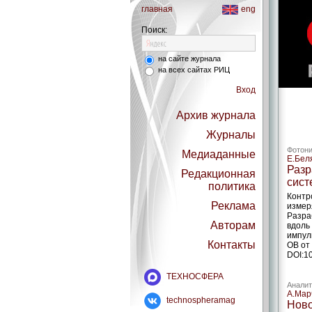
главная
eng
Поиск:
на сайте журнала
на всех сайтах РИЦ
Вход
Архив журнала
Журналы
Фотони
Медиаданные
Е.Бел
Разр
Редакционная
сист
политика
Контр
Реклама
измер
Разра
Авторам
вдоль
импул
Контакты
ОВ от
DOI:1
ТЕХНОСФЕРА
Аналит
А.Мар
technospheramag
Ново