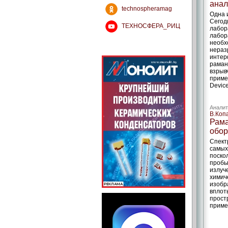
анал
technospheramag
Одна 
Сегод
ТЕХНОСФЕРА_РИЦ
лабор
лабор
необх
нераз
интер
раман
взрыв
приме
Devic
Аналит
В.Коп
Рама
обор
Спект
самых
поско
пробы
излуч
химич
изобр
вплот
прост
приме