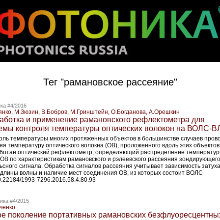
Тег "рамановское рассеяние"
ка #4/2016
янко, М.Зюзин, В.Бобров, М.Гринштейн, О.Богданова, А.Орешкин
аботка и применение рамановского рефлектометра для
емы контроля температуры оптических волокон на ВОЛС-В
оль температуры многих протяженных объектов в большинстве случаев прово
яя температуру оптического волокна (ОВ), проложенного вдоль этих объектов
ботан оптический рефлектометр, определяющий распределение температу
 ОВ по характеристикам рамановского и рэлеевского рассеяния зондирующег
ьсного сигнала. Обработка сигналов рассеяния учитывает зависимость затух
 длины волны и наличие мест соединения ОВ, из которых состоит ВОЛС
0.22184/1993-7296.2016.58.4.80.93
ика #4/2015
ченко
е поколение портативных рамановских безфлуоресцентны