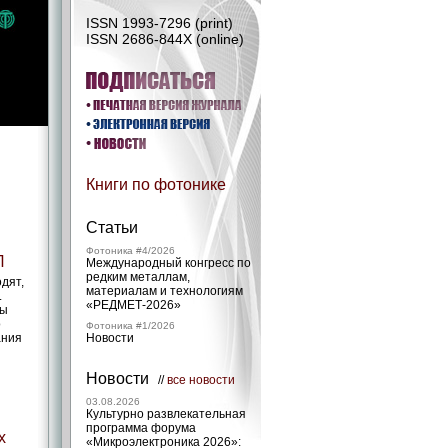
ISSN 1993-7296 (print)
ISSN 2686-844X (online)
Книги по фотонике
Статьи
Фотоника #4/2026
Л
Международный конгресс по
редким металлам,
дят,
материалам и технологиям
.
«РЕДМЕТ‑2026»
ры
о
Фотоника #1/2026
ания
Новости
Новости
//
все новости
03.08.2026
Культурно развлекательная
программа форума
х
«Микроэлектроника 2026»: