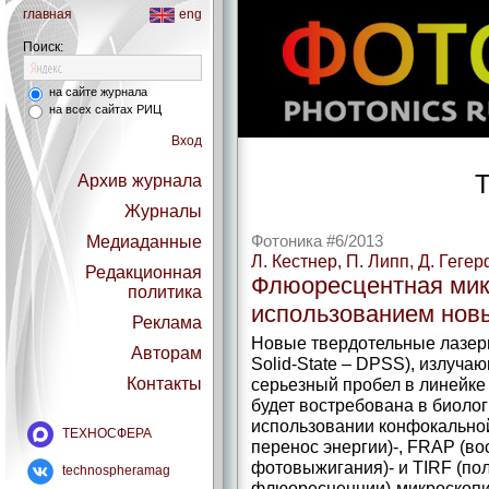
главная
eng
Поиск:
на сайте журнала
на всех сайтах РИЦ
Вход
Т
Архив журнала
Журналы
Медиаданные
Фотоника #6/2013
Л. Кестнер, П. Липп, Д. Геге
Редакционная
Флюоресцентная мик
политика
использованием нов
Реклама
Новые твердотельные лазер
Авторам
Solid-State – DPSS), излуча
Контакты
серьезный пробел в линейке
будет востребована в биолог
использовании конфокально
ТЕХНОСФЕРА
перенос энергии)-, FRAP (в
фотовыжигания)- и TIRF (по
technospheramag
флюоресценции)-микроскопии