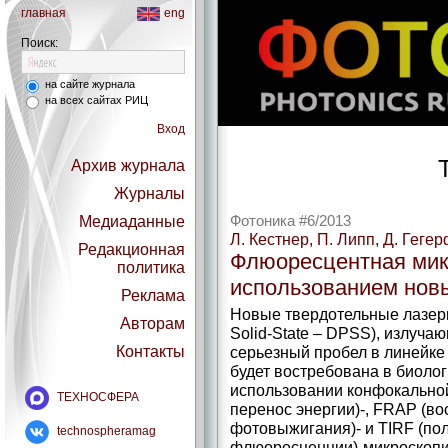
главная
eng
Поиск:
на сайте журнала
на всех сайтах РИЦ
Вход
Т
Архив журнала
Журналы
Медиаданные
Фотоника #6/2013
Л. Кестнер, П. Липп, Д. Геге
Редакционная
Флюоресцентная мик
политика
использованием нов
Реклама
Новые твердотельные лазер
Авторам
Solid-State – DPSS), излуча
Контакты
серьезный пробел в линейке
будет востребована в биолог
использовании конфокально
ТЕХНОСФЕРА
перенос энергии)-, FRAP (в
фотовыжигания)- и TIRF (по
technospheramag
флюоресценции)-микроскопии