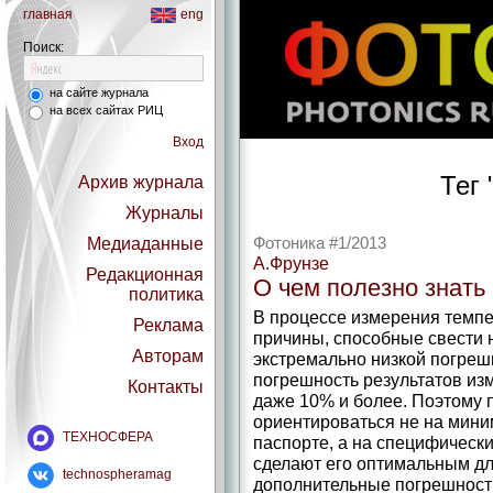
главная
eng
Поиск:
на сайте журнала
на всех сайтах РИЦ
Вход
Тег 
Архив журнала
Журналы
Медиаданные
Фотоника #1/2013
А.Фрунзе
Редакционная
О чем полезно знать
политика
В процессе измерения темп
Реклама
причины, способные свести 
Авторам
экстремально низкой погрешн
погрешность результатов изм
Контакты
даже 10% и более. Поэтому 
ориентироваться не на мини
ТЕХНОСФЕРА
паспорте, а на специфическ
сделают его оптимальным дл
technospheramag
дополнительные погрешности