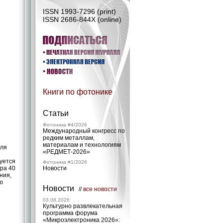
ISSN 1993-7296 (print)
ISSN 2686-844X (online)
Книги по фотонике
Статьи
Фотоника #4/2026
Международный конгресс по
редким металлам,
материалам и технологиям
иля
«РЕДМЕТ‑2026»
уется
Фотоника #1/2026
ра 40
Новости
ния,
ю
Новости
//
все новости
03.08.2026
Культурно развлекательная
программа форума
«Микроэлектроника 2026»: