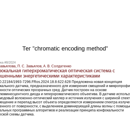
Тег "chromatic encoding method"
ка #8/2024
Завьялова, П. С. Завьялов, А. В. Солдатенко
окальная гиперхроматическая оптическая система с
шенными энергетическими характеристиками
10.22184/1993-7296.FRos.2024.18.8.622.628 Предложена новая концепция
кального датчика, предназначенного для измерения смещений и микропроф
хности оптических прозрачных сред. Датчик построен на основе
люминесцентного диода и гиперхроматического объектива. В датчике использ
модовый волоконно-­оптический каплер и источник излучения с шириной спект
мещение и перепад высот объекта определяются измерением спектра излуче
енного от поверхности, с выделением доминирующей длины волны с помощь
альных программных алгоритмов и реализации принципа конфокальности
еской схемы датчика.