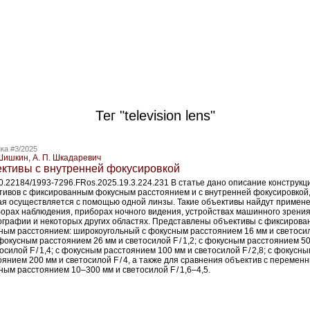
Тег "television lens"
ка #3/2025
 Шишкин, А. П. Шкадаревич
ктивы с внутренней фокусировкой
10.22184/1993-7296.FRos.2025.19.3.224.231 В статье дано описание конструкц
тивов с фиксированным фокусным расстоянием и с внутренней фокусировкой
ая осуществляется с помощью одной линзы. Такие объективы найдут примен
борах наблюдения, приборах ночного видения, устройствах машинного зрения
ографии и некоторых других областях. Представлены объективы с фиксиров
ным расстоянием: широкоугольный с фокусным расстоянием 16 мм и светосил
 фокусным расстоянием 26 мм и светосилой F / 1,2; с фокусным расстоянием 5
осилой F / 1,4; с фокусным расстоянием 100 мм и светосилой F / 2,8; с фокусн
оянием 200 мм и светосилой F / 4, а также для сравнения объектив с перемен
ным расстоянием 10–300 мм и светосилой F / 1,6–4,5.