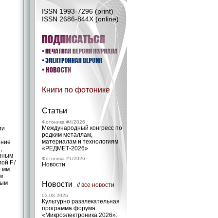
ISSN 1993-7296 (print)
ISSN 2686-844X (online)
Книги по фотонике
Статьи
Фотоника #4/2026
Международный конгресс по
ии
редким металлам,
,
материалам и технологиям
ение
«РЕДМЕТ‑2026»
,
анным
Фотоника #1/2026
ой F /
Новости
0 мм
ым
ным
Новости
//
все новости
03.08.2026
Культурно развлекательная
программа форума
«Микроэлектроника 2026»: