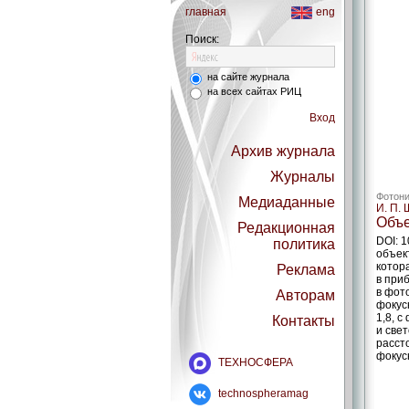
главная
eng
Поиск:
на сайте журнала
на всех сайтах РИЦ
Вход
Архив журнала
Журналы
Фотони
Медиаданные
И. П.
Объе
Редакционная
DOI: 
политика
объек
котор
Реклама
в при
в фот
Авторам
фокус
1,8, с
Контакты
и свет
расст
фокус
ТЕХНОСФЕРА
technospheramag