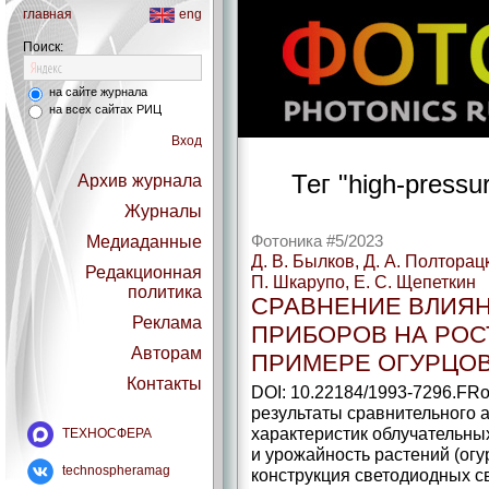
главная
eng
Поиск:
на сайте журнала
на всех сайтах РИЦ
Вход
Тег "high-pressu
Архив журнала
Журналы
Медиаданные
Фотоника #5/2023
Д. В. Былков, Д. А. Полторацк
Редакционная
П. Шкарупо, Е. С. Щепеткин
политика
СРАВНЕНИЕ ВЛИЯ
Реклама
ПРИБОРОВ НА РОС
Авторам
ПРИМЕРЕ ОГУРЦОВ
Контакты
DOI: 10.22184/1993-7296.FR
результаты сравнительного 
характеристик облучательны
ТЕХНОСФЕРА
и урожайность растений (ог
technospheramag
конструкция светодиодных с