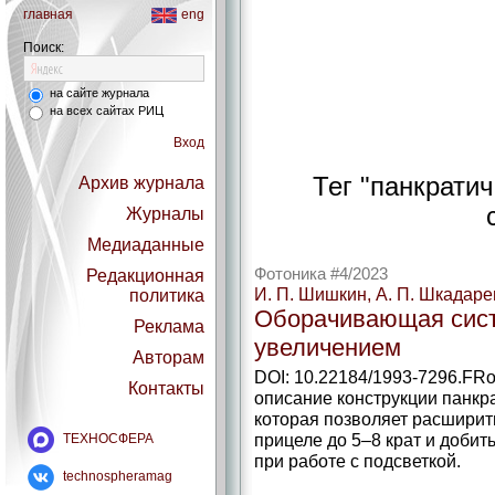
главная
eng
Поиск:
на сайте журнала
на всех сайтах РИЦ
Вход
Тег "панкрати
Архив журнала
Журналы
Медиаданные
Фотоника #4/2023
Редакционная
И. П. Шишкин, А. П. Шкадаре
политика
Оборачивающая сист
Реклама
увеличением
Авторам
DOI: 10.22184/1993-7296.FRo
Контакты
описание конструкции панк
которая позволяет расширит
прицеле до 5–8 крат и добит
ТЕХНОСФЕРА
при работе с подсветкой.
technospheramag