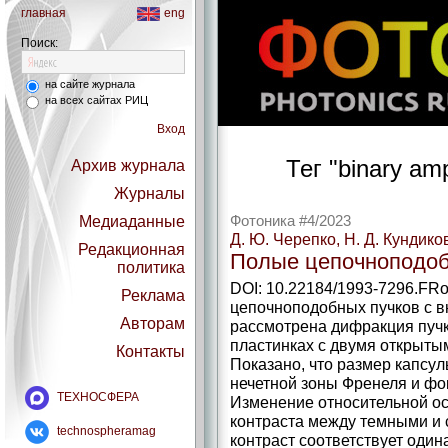
главная
eng
Поиск:
на сайте журнала
на всех сайтах РИЦ
Вход
Тег "binary amp
Архив журнала
Журналы
Медиаданные
Фотоника #4/2023
Д. Ю. Черепко, Н. Д. Кундико
Редакционная
Полые цепочноподоб
политика
DOI: 10.22184/1993-7296.FRo
Реклама
цепочноподобных пучков с 
Авторам
рассмотрена дифракция пучк
пластинках с двумя открыты
Контакты
Показано, что размер капсул
нечетной зоны Френеля и фо
ТЕХНОСФЕРА
Изменение относительной о
контраста между темными и
technospheramag
контраст соответствует один