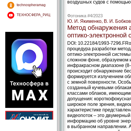
воздушных судов с помощью 
technospheramag
ТЕХНОСФЕРА_РИЦ
Фотоника #4/2023
Ю. И. Якименко, В. И. Бобков
Метод обнаружения 
оптико-­электронной 
DOI: 10.22184/1993-7296.FR
процедура разработки мето
оптико-­электронной системы
сложном фоне, образуемом 
инфракрасном диапазоне (8–
происходит обнаружение бес
формируется излучением об
с земной поверхности. Особ
созданный кучевыми облакам
классами облаков, имеющи
допущения: короткофокусная
широкое поле зрения, виде
характеристике представле
видеопоток – ​это двумерный
информацию об уровне энерг
в выбранном направлении. 