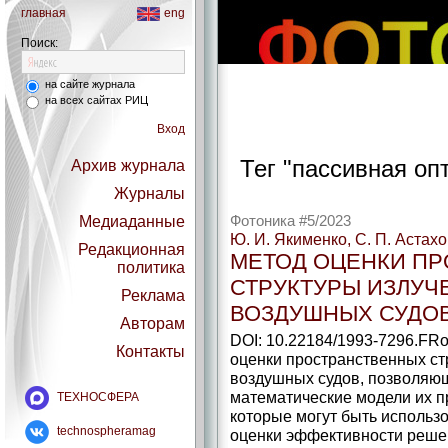
главная
eng
Поиск:
на сайте журнала
на всех сайтах РИЦ
Вход
Тег "пассивная оп
Архив журнала
Журналы
Медиаданные
Фотоника #5/2023
Ю. И. Якименко, С. П. Астахо
Редакционная
МЕТОД ОЦЕНКИ П
политика
СТРУКТУРЫ ИЗЛУЧ
Реклама
ВОЗДУШНЫХ СУДО
Авторам
DOI: 10.22184/1993-7296.FR
Контакты
оценки пространственных ст
воздушных судов, позволяю
математические модели их п
ТЕХНОСФЕРА
которые могут быть использ
technospheramag
оценки эффективности реше