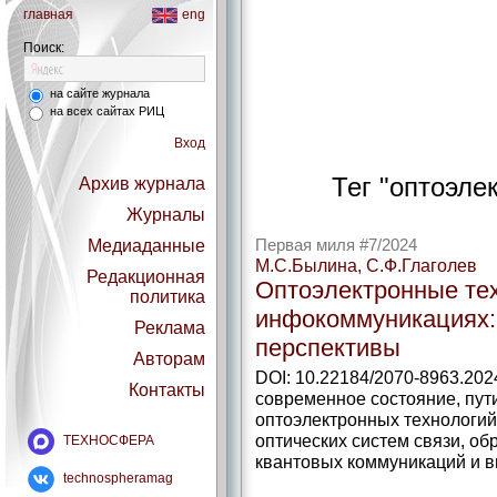
главная
eng
Поиск:
на сайте журнала
на всех сайтах РИЦ
Вход
Тег "оптоэле
Архив журнала
Журналы
Медиаданные
Первая миля #7/2024
М.С.Былина, С.Ф.Глаголев
Редакционная
Оптоэлектронные тех
политика
инфокоммуникациях:
Реклама
перспективы
Авторам
DOI: 10.22184/2070-8963.202
Контакты
современное состояние, пут
оптоэлектронных технологий
оптических систем связи, об
ТЕХНОСФЕРА
квантовых коммуникаций и 
technospheramag