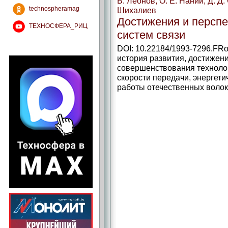
В. Леонов, О. Е. Наний, Д. Д.
technospheramag
Шихалиев
Достижения и персп
ТЕХНОСФЕРА_РИЦ
систем связи
DOI: 10.22184/1993-7296.FR
история развития, достижен
совершенствования техноло
скорости передачи, энергет
работы отечественных волоко