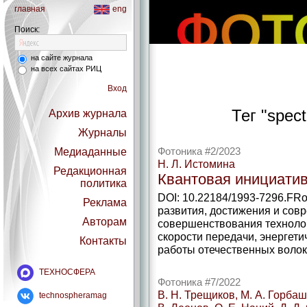
главная
eng
Поиск:
на сайте журнала
на всех сайтах РИЦ
Вход
Тег "spec
Архив журнала
Журналы
Медиаданные
Фотоника #2/2023
Н. Л. Истомина
Редакционная
Квантовая инициати
политика
DOI: 10.22184/1993-7296.FR
Реклама
развития, достижения и сов
Авторам
совершенствования техноло
скорости передачи, энергет
Контакты
работы отечественных волоко
ТЕХНОСФЕРА
Фотоника #7/2022
В. Н. Трещиков, М. А. Горбаш
technospheramag