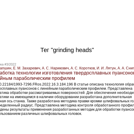
Тег "grinding heads"
ка #3/2022
Лапшин, Е. М. Захаревич, А. С. Нарикович, А. С. Коротков, И. И. Лятун, А. А. Сни
аботка технологии изготовления твердосплавных пуансоно
йным параболическим профилем
10.22184/1993-7296.FRos.2022.16.3.184.196 В статье описана технология обра
осплавных пуансонов с линейным параболическим профилем. Представлена
атика обработки рассматриваемых поверхностей. Для обеспечения необход
атики на имеющемся в наличии оборудовании разработана дополнительная
ная ось станка. Также разработана методика правки кромки шлифовальных го
ределенный радиус. Представлена методика контроля обработанного профил
дены результаты применения разработанных методик для обработки пуансо
ользованием различных шлифовальных головок.