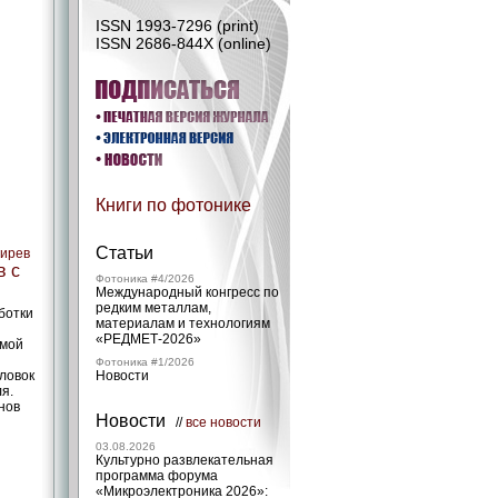
ISSN 1993-7296 (print)
ISSN 2686-844X (online)
Книги по фотонике
Статьи
гирев
в с
Фотоника #4/2026
Международный конгресс по
редким металлам,
ботки
материалам и технологиям
«РЕДМЕТ‑2026»
имой
Фотоника #1/2026
ловок
Новости
я.
нов
Новости
//
все новости
03.08.2026
Культурно развлекательная
программа форума
«Микроэлектроника 2026»: