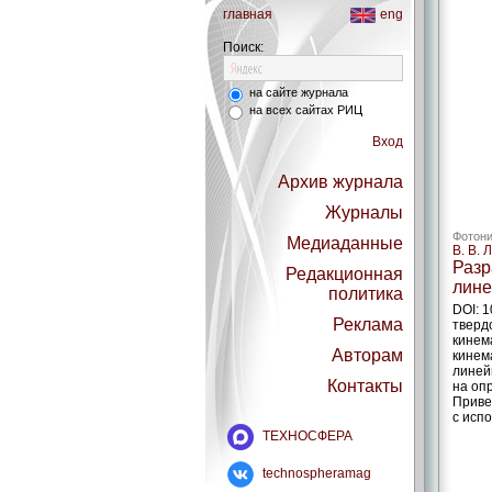
главная
eng
Поиск:
на сайте журнала
на всех сайтах РИЦ
Вход
Архив журнала
Журналы
Фотони
Медиаданные
В. В. 
Разр
Редакционная
лине
политика
DOI: 
Реклама
тверд
кинем
Авторам
кинем
линей
Контакты
на оп
Приве
с исп
ТЕХНОСФЕРА
technospheramag