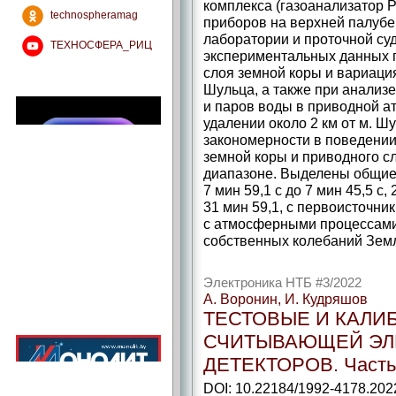
комплекса (газоанализатор P
technospheramag
приборов на верхней палубе
лаборатории и проточной су
ТЕХНОСФЕРА_РИЦ
экспериментальных данных 
слоя земной коры и вариаци
Шульца, а также при анализе
и паров воды в приводной а
удалении около 2 км от м. 
закономерности в поведении
земной коры и приводного 
диапазоне. Выделены общие
7 мин 59,1 с до 7 мин 45,5 с, 
31 мин 59,1, с первоисточни
с атмосферными процессами,
собственных колебаний Зем
Электроника НТБ #3/2022
А. Воронин, И. Кудряшов
ТЕСТОВЫЕ И КАЛИ
СЧИТЫВАЮЩЕЙ ЭЛ
ДЕТЕКТОРОВ. Часть
DOI: 10.22184/1992-4178.202