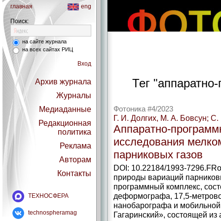
главная
eng
Поиск:
на сайте журнала
на всех сайтах РИЦ
Вход
Тег "аппаратно-
Архив журнала
Журналы
Медиаданные
Фотоника #4/2023
Г. И. Долгих, М. А. Бовсун; С.
Редакционная
Аппаратно-­программ
политика
исследования мелко
Реклама
парниковых газов
Авторам
DOI: 10.22184/1993-7296.FRo
Контакты
природы вариаций парниковы
программный комплекс, сост
деформографа, 17,5‑метрово
ТЕХНОСФЕРА
нанобарографа и мобильно
technospheramag
Гагаринский», состоящей из