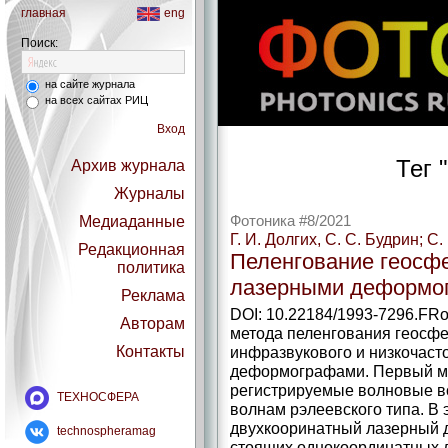
главная
eng
Поиск:
на сайте журнала
на всех сайтах РИЦ
Вход
Тег "
Архив журнала
Журналы
Медиаданные
Фотоника #8/2021
Г. И. Долгих, С. С. Будрин; С.
Редакционная
Пеленгование геосф
политика
лазерными деформо
Реклама
DOI: 10.22184/1993-7296.FRo
Авторам
метода пеленгования геосфе
Контакты
инфразвукового и низкочаст
деформографами. Первый ме
регистрируемые волновые в
ТЕХНОСФЕРА
волнам рэлеевского типа. В 
двухкооринатный лазерный 
technospheramag
стоящих однокоординатных 