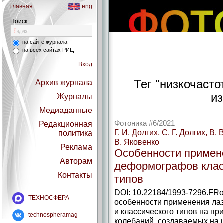
главная
eng
Поиск:
на сайте журнала
на всех сайтах РИЦ
Вход
Тег "низкочаст
Архив журнала
из
Журналы
Медиаданные
Фотоника #6/2021
Редакционная
Г. И. Долгих, С. Г. Долгих, В.
политика
В. Яковенко
Реклама
Особенности примен
Авторам
деформографов класс
Контакты
типов
DOI: 10.22184/1993-7296.FR
ТЕХНОСФЕРА
особенности применения ла
и классического типов на пр
technospheramag
колебаний, создаваемых на