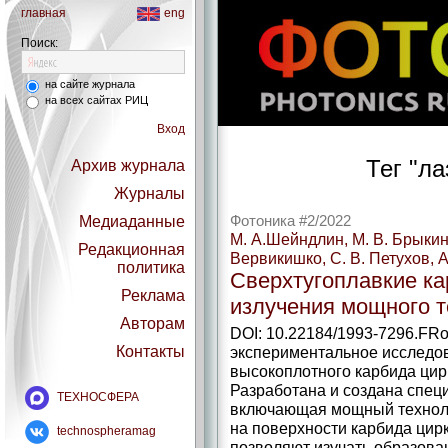
главная
eng
Поиск:
на сайте журнала
на всех сайтах РИЦ
Вход
Тег "л
Архив журнала
Журналы
Медиаданные
Фотоника #2/2022
М. А.Шейндлин, М. В. Брыкин, 
Редакционная
Вервикишко, С. В. Петухов, 
политика
Сверхтугоплавкие ка
Реклама
излучения мощного т
Авторам
DOI: 10.22184/1993-7296.FR
Контакты
экспериментальное исследо
высокоплотного карбида цирк
Разработана и создана спец
ТЕХНОСФЕРА
включающая мощный техноло
на поверхности карбида цир
technospheramag
позволяют изучать образова