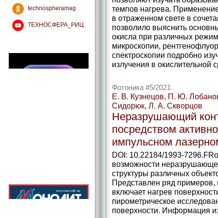
темпов нагрева. Применени
technospheramag
в отраженном свете в сочет
ТЕХНОСФЕРА_РИЦ
позволило выяснить основн
окисла при различных режим
микроскопии, рентгенофлуор
спектроскопии подробно изу
излучения в окислительной с
Фотоника #5/2021
Е. В. Кузнецов, П. Ю. Лобано
Сидорюк, Л. А. Скворцов
Неразрушающий конт
посредством активно
импульсном лазерно
DOI: 10.22184/1993-7296.FRo
возможности неразрушающег
структуры различных объект
Представлен ряд примеров, 
включает нагрев поверхност
пирометрическое исследова
поверхности. Информация из