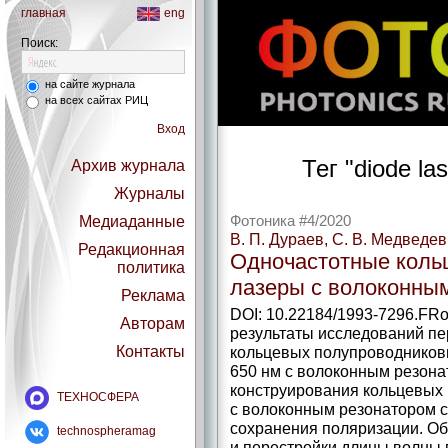
главная
eng
Поиск:
на сайте журнала
на всех сайтах РИЦ
Вход
Тег "diode la
Архив журнала
Журналы
Медиаданные
Фотоника #4/2020
В. П. Дураев, С. В. Медведев
Редакционная
Одночастотные коль
политика
лазеры с волоконны
Реклама
DOI: 10.22184/1993-7296.FR
Авторам
результаты исследований п
Контакты
кольцевых полупроводниковы
650 нм с волоконным резон
конструирования кольцевых
ТЕХНОСФЕРА
с волоконным резонатором с
сохранения поляризации. О
technospheramag
и перестройки длины волны 