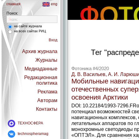
главная
eng
Поиск:
на сайте журнала
на всех сайтах РИЦ
Вход
Тег "распред
Архив журнала
Журналы
Медиаданные
Фотоника #4/2020
Д. В. Васильев, А. И. Ларюш
Редакционная
Мобильные навигаци
политика
отечественных супер
Реклама
освоения Арктики
Авторам
DOI: 10.22184/1993-7296.FRo
Контакты
потенциал возможностей св
навигационных комплексов,
летательных аппаратов по гл
ТЕХНОСФЕРА
монохромные светодиоды п
technospheramag
«ОПТЭЛ». Для сравнения хар