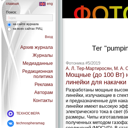
главная
eng
Поиск:
на сайте журнала
на всех сайтах РИЦ
Вход
Тег "pumping
Архив журнала
Журналы
Медиаданные
Фотоника #5/2019
А. Л. Тер-Мартиросян, М. А. 
Редакционная
Мощные (до 100 Вт)
политика
линейки для накачки
Реклама
Разработаны мощные высок
Авторам
линейки, излучающие в спек
Контакты
и предназначенные для нака
линейки имеют высокую эфф
электрического тока в свет 
ТЕХНОСФЕРА
размеры. Чипы изготавливаю
полученных методом газофаз
technospheramag
соединений (MOCVD). В ста