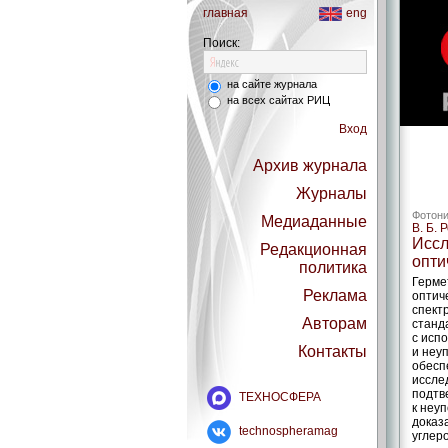
главная
eng
Поиск:
на сайте журнала
на всех сайтах РИЦ
Вход
Архив журнала
Журналы
Фотони
Медиаданные
В. Б. 
Иссл
Редакционная
опти
политика
Герме
Реклама
оптич
спект
Авторам
станд
с исп
Контакты
и неу
обесп
иссле
подтв
ТЕХНОСФЕРА
к неу
доказ
technospheramag
углер