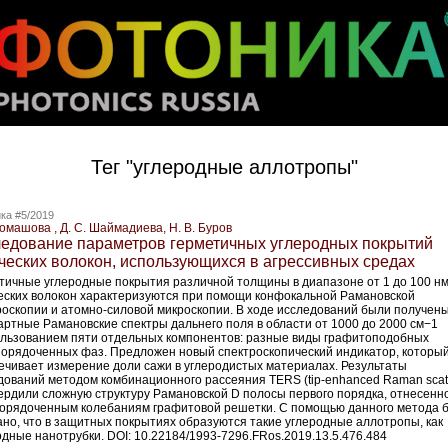
Тег "углеродные аллотропы"
ка #5/2019
Ромашова , Д. С. Шаймадиева, Н. В. Буров
едование параметров герметичных углеродных покрытий
ческих волокон, использующихся в агрессивных средах
тичные углеродные покрытия различной толщины в диапазоне от 1 до 100 нм
еских волокон характеризуются при помощи конфокальной Рамановской
роскопии и атомно-­силовой микроскопии. В ходе исследований были получен
артные Рамановские спектры дальнего поля в области от 1000 до 2000 см−1
ользованием пяти отдельных компонентов: разные виды графитоподобных
порядоченных фаз. Предложен новый спектроскопический индикатор, которы
ечивает измерение доли сажи в углеродистых материалах. Результаты
дований методом комбинационного рассеяния TERS (tip-enhanced Raman scatt
ердили сложную структуру Рамановской D полосы первого порядка, отнесенн
порядоченным колебаниям графитовой решетки. С помощью данного метода 
ано, что в защитных покрытиях образуются такие углеродные аллотропы, как
одные нанотрубки. DOI: 10.22184/1993-7296.FRos.2019.13.5.476.484