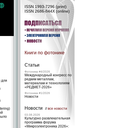
ISSN 1993-7296 (print)
ISSN 2686-844X (online)
Книги по фотонике
Статьи
Фотоника #4/2026
Международный конгресс по
редким металлам,
 для
материалам и технологиям
«РЕДМЕТ‑2026»
ы
Фотоника #1/2026
Новости
й
Новости
ering)
//
все новости
ой
03.08.2026
было
Культурно развлекательная
программа форума
«Микроэлектроника 2026»: