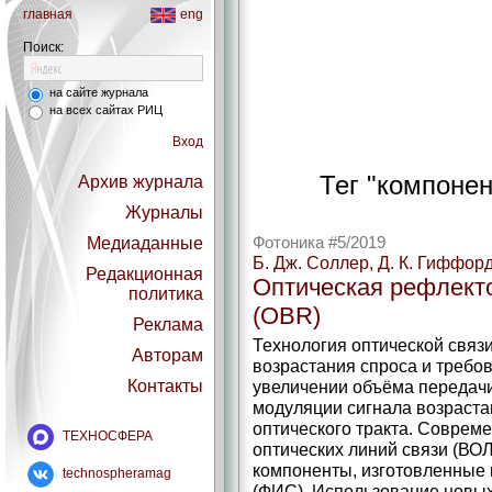
главная
eng
Поиск:
на сайте журнала
на всех сайтах РИЦ
Вход
Тег "компонен
Архив журнала
Журналы
Медиаданные
Фотоника #5/2019
Б. Дж. Соллер, Д. К. Гиффорд
Редакционная
Оптическая рефлект
политика
(OBR)
Реклама
Технология оптической связ
Авторам
возрастания спроса и требо
Контакты
увеличении объёма передач
модуляции сигнала возраста
оптического тракта. Соврем
ТЕХНОСФЕРА
оптических линий связи (ВОЛ
компоненты, изготовленные 
technospheramag
(ФИС). Использование новы