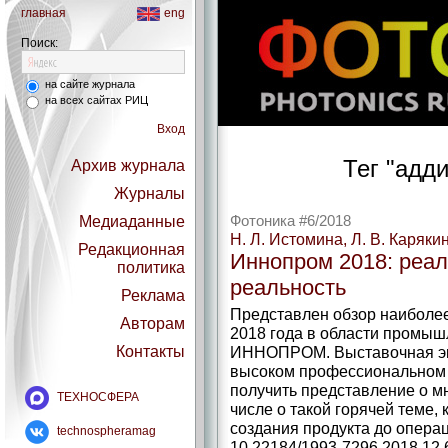
главная
eng
Поиск:
на сайте журнала
на всех сайтах РИЦ
Вход
Тег "адд
Архив журнала
Журналы
Медиаданные
Фотоника #6/2018
Н. Л. Истомина, Л. В. Каряки
Редакционная
Иннопром 2018: реал
политика
реальность
Реклама
Представлен обзор наиболее
Авторам
2018 года в области промыш
Контакты
ИННОПРОМ. Выставочная эк
высоком профессиональном 
получить представление о мн
ТЕХНОСФЕРА
числе о такой горячей теме, 
создания продукта до операц
technospheramag
10.22184/1993-7296.2018.12.