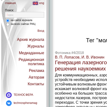
главная
eng
Поиск:
на сайте журнала
на всех сайтах РИЦ
Вход
Тег "мо
Архив журнала
Журналы
Медиаданные
Фотоника #4/2018
В. П. Лопасов, И. В. Ивонин
Редакционная
Генерация лазерного
политика
решения наукоемких 
Реклама
Для коммуникационных, аэр
Авторам
устройств необходимо испол
Контакты
устойчивым волновым фронт
искажает волновой фронт из
особенно на больших трасса
ТЕХНОСФЕРА
недостаток лазеров, постро
переходах. С точки зрения у
technospheramag
атмосфере актуальны лазер