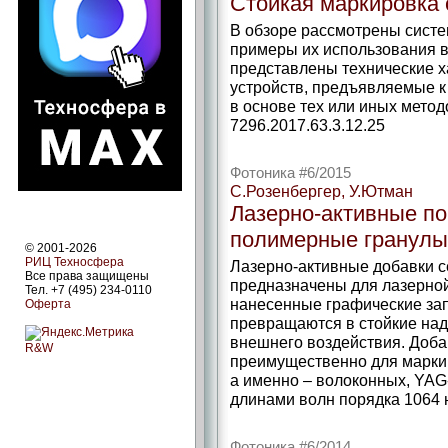
Стойкая маркировка 
В обзоре рассмотрены сист
примеры их использования 
представлены технические 
устройств, предъявляемые к
в основе тех или иных методо
7296.2017.63.3.12.25
Фотоника #6/2015
С.Розенбергер, У.Ютман
Лазерно-активные п
полимерные гранулы
© 2001-2026
РИЦ Техносфера
Лазерно-активные добавки с
Все права защищены
предназначены для лазерно
Тел. +7 (495) 234-0110
нанесенные графические зап
Оферта
превращаются в стойкие на
внешнего воздействия. Добав
R&W
преимущественно для марки
а именно – волоконных, YA
длинами волн порядка 1064 
Фотоника #6/2014