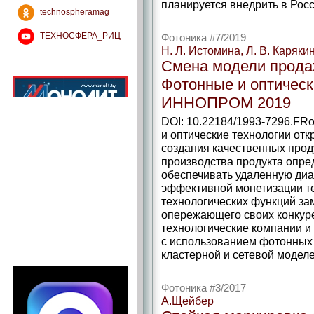
планируется внедрить в Рос
technospheramag
ТЕХНОСФЕРА_РИЦ
Фотоника #7/2019
Н. Л. Истомина, Л. В. Каряки
Смена модели продаж
Фотонные и оптическ
ИННОПРОМ 2019
DOI: 10.22184/1993-7296.FRo
и оптические технологии от
создания качественных проду
производства продукта опре
обеспечивать удаленную диа
эффективной монетизации те
технологических функций зам
опережающего своих конкуре
технологические компании и
с использованием фотонных
кластерной и сетевой моделе
Фотоника #3/2017
А.Щейбер