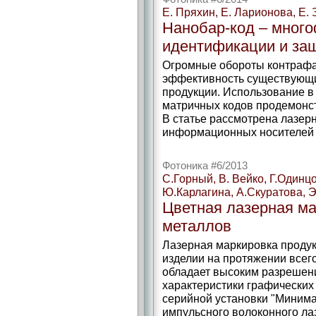
Е. Пряхин, Е. Ларионова, Е.
Нанобар-код – мног
идентификации и за
Огромные обороты контрафа
эффективность существующи
продукции. Использование в
матричных кодов продемонс
В статье рассмотрена лазер
информационных носителей 
Фотоника #6/2013
С.Горный, В. Вейко, Г.Одинц
Ю.Карлагина, А.Скуратова, 
Цветная лазерная ма
металлов
Лазерная маркировка проду
изделии на протяжении всего
обладает высоким разрешен
характеристики графически
серийной установки "Минима
импульсного волоконного ла