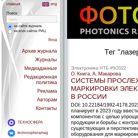
главная
eng
Поиск:
на сайте журнала
на всех сайтах РИЦ
Вход
Тег "лазе
Архив журнала
Журналы
Медиаданные
Электроника НТБ #9/2022
О. Книга, А. Макарова
Редакционная
СИСТЕМЫ ПРОСЛЕ
политика
МАРКИРОВКИ ЭЛЕ
Реклама
В РОССИИ
Авторам
DOI: 10.22184/1992-4178.202
Контакты
планирует в 2023 году ввес
компонентов с целью упрощ
продукции и борьбы с контра
ТЕХНОСФЕРА
существующих и перспектив
technospheramag
оборудования для маркировк