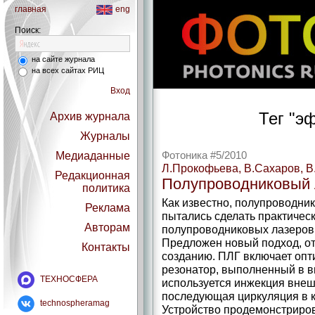
главная
eng
Поиск:
на сайте журнала
на всех сайтах РИЦ
Вход
Тег "э
Архив журнала
Журналы
Медиаданные
Фотоника #5/2010
Л.Прокофьева, В.Сахаров, В
Редакционная
Полупроводниковый 
политика
Как известно, полупроводни
Реклама
пытались сделать практичес
Авторам
полупроводниковых лазеров, 
Предложен новый подход, от
Контакты
созданию. ПЛГ включает опт
резонатор, выполненный в в
ТЕХНОСФЕРА
используется инжекция внеш
последующая циркуляция в к
technospheramag
Устройство продемонстриров