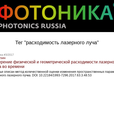
Тег "расходимость лазерного луча"
ка #3/2017
узин
рение физической и геометрической расходимости лазерно
а во времени
тье описан метод количественной оценки изменения пространственных пара
ого лазерного пучка. DOI: 10.22184/1993-7296.2017.63.3.48.53