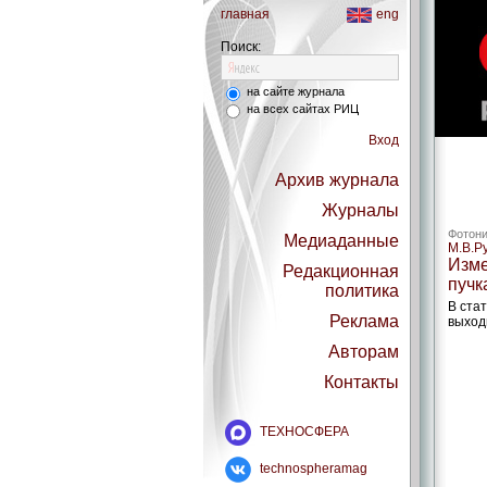
главная
eng
Поиск:
на сайте журнала
на всех сайтах РИЦ
Вход
Архив журнала
Журналы
Фотони
Медиаданные
М.В.Р
Изме
Редакционная
пучк
политика
В ста
Реклама
выходн
Авторам
Контакты
ТЕХНОСФЕРА
technospheramag