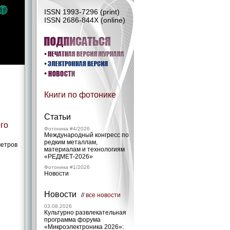
ISSN 1993-7296 (print)
ISSN 2686-844X (online)
Книги по фотонике
Статьи
го
Фотоника #4/2026
Международный конгресс по
редким металлам,
метров
материалам и технологиям
«РЕДМЕТ‑2026»
Фотоника #1/2026
Новости
Новости
//
все новости
03.08.2026
Культурно развлекательная
программа форума
«Микроэлектроника 2026»: