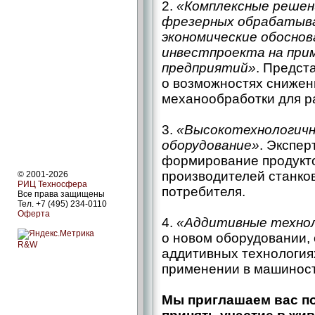
2.
«Комплексные решен
фрезерных обрабатыва
экономические обоснов
инвестпроекта на при
предприятий»
. Предст
о возможностях сниже
механообработки для р
3.
«Высокотехнологич
оборудование»
. Экспер
формирование продукто
производителей станков
© 2001-2026
РИЦ Техносфера
потребителя.
Все права защищены
Тел. +7 (495) 234-0110
Оферта
4.
«Аддитивные техно
о новом оборудовании,
R&W
аддитивных технологиях
применении в машинос
Мы приглашаем вас по