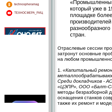
«Промышленный
technospheramag
который уже в 1
ТЕХНОСФЕРА_РИЦ
площадке более
производителей
разнообразного 
стран.
Отраслевые сессии прой
затронут основные про
на любом промышленном
1.
«Капитальный ремон
металлообрабатывающ
Среди докладчиков - А
«ЦЭПР», ООО «Балт-
методы безразборной д
оснащения станков сов
также их ремонт и моде