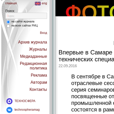
главная
eng
Поиск:
на сайте журнала
на всех сайтах РИЦ
Вход
Архив журнала
Журналы
Впервые в Самаре 
Медиаданные
технических специ
Редакционная
22.09.2016
политика
Реклама
В сентябре в С
отраслевые сес
Авторам
серия семинаров
Контакты
посвященные о
ТЕХНОСФЕРА
промышленной о
состоятся в ра
technospheramag