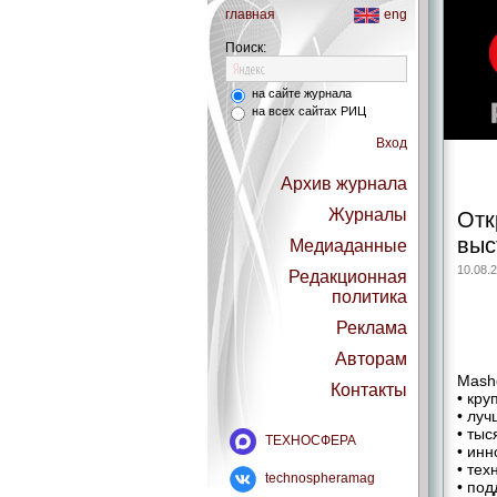
главная
eng
Поиск:
на сайте журнала
на всех сайтах РИЦ
Вход
Архив журнала
Журналы
Отк
выс
Медиаданные
10.08.
Редакционная
политика
Реклама
Авторам
Mash
Контакты
• кр
• лу
• ты
ТЕХНОСФЕРА
• ин
• тех
technospheramag
• под