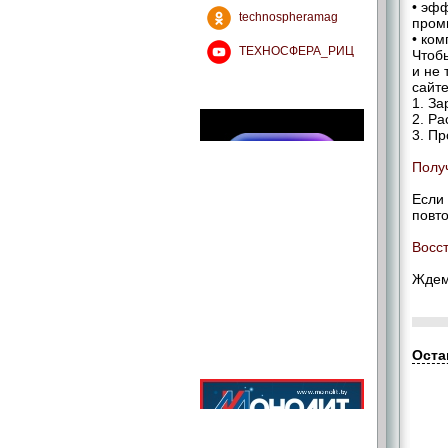
• эф
technospheramag
пром
• ко
ТЕХНОСФЕРА_РИЦ
Чтоб
и не 
сайте
1. З
2. Ра
3. П
Полу
Если
повт
Восс
Ждем 
Оста