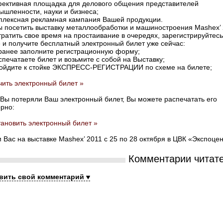
фективная площадка для делового общения представителей
ышленности, науки и бизнеса;
мплексная рекламная кампания Вашей продукции.
ы посетить выставку металлообработки и машиностроения Mashex’
тратить свое время на простаивание в очередях, зарегистрируйтесь
 и получите бесплатный электронный билет уже сейчас:
аранее заполните регистрационную форму;
спечатаете билет и возьмите с собой на Выставку;
ройдите к стойке ЭКСПРЕСС-РЕГИСТРАЦИИ по схеме на билете;
чить электронный билет »
 Вы потеряли Ваш электронный билет, Вы можете распечатать его
орно:
тановить электронный билет »
Вас на выставке Mashex’ 2011 c 25 по 28 октября в ЦВК «Экспоцен
Комментарии читат
вить свой комментарий