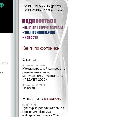
ISSN 1993-7296 (print)
ISSN 2686-844X (online)
Книги по фотонике
Статьи
: 10094
Фотоника #4/2026
Международный конгресс по
ки
редким металлам,
материалам и технологиям
«РЕДМЕТ‑2026»
Фотоника #1/2026
Новости
Новости
//
все новости
03.08.2026
Культурно развлекательная
программа форума
«Микроэлектроника 2026»: