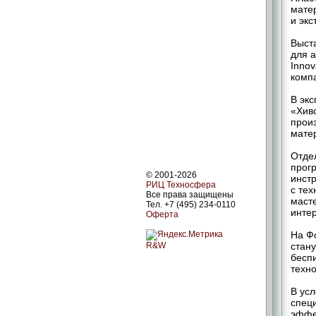
мате
и эк
Выст
для а
Inno
комп
В экс
«Хиво
прои
мате
Отде
прог
© 2001-2026
инст
РИЦ Техносфера
с те
Все права защищены
масте
Тел. +7 (495) 234-0110
инте
Оферта
На Ф
R&W
стан
бесп
техн
В ус
спец
эффе