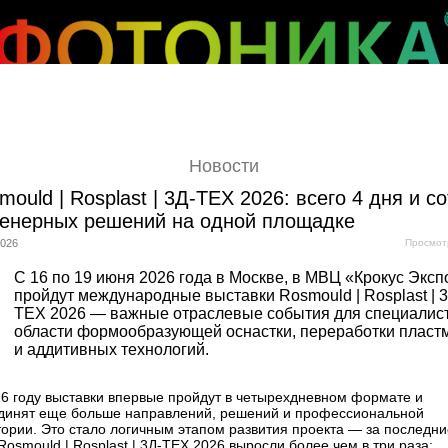
Новости
mould | Rosplast | 3Д-ТЕХ 2026: всего 4 дня и с
енерных решений на одной площадке
2026
Просмот
С 16 по 19 июня 2026 года в Москве, в МВЦ «Крокус Эксп
пройдут международные выставки Rosmould | Rosplast | 3
ТЕХ 2026 — важные отраслевые события для специалист
области формообразующей оснастки, переработки пласт
и аддитивных технологий.
26 году выставки впервые пройдут в четырехдневном формате и
динят еще больше направлений, решений и профессиональной
ории. Это стало логичным этапом развития проекта — за последни
Rosmould | Rosplast | 3Д-ТЕХ 2026 выросли более чем в три раза: