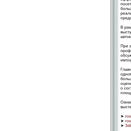
посет
боль
реал
пред
В ра
высту
авток
При э
проф
обсу
импо
Глав
одном
боль
оцен
о со
площ
Озна
выст
➤ r
os
➤
ros
➤
3d