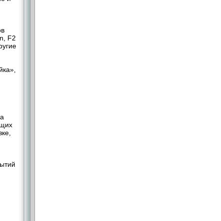
ов
n, F2
ругие
йка»,
ла
ющих
вке,
бытий