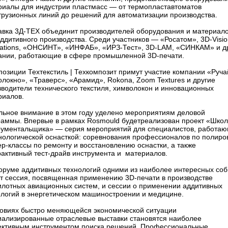
риалы для индустрии пластмасс — от термопластавтоматов
струзионных линий до решений для автоматизации производства.
авка 3Д-ТЕХ объединит производителей оборудования и материал
ддитивного производства. Среди участников — «Росатом», 3D-Visio
vations, «ОНСИНТ», «ИНФАБ», «ИРЗ-Тест», 3D-LAM, «СИНКАМ» и д
ании, работающие в сфере промышленной 3D-печати.
позиции Техтекстиль | Техкомпозит примут участие компании «Руча
локно», «Траверс», «Арамид», Rokona, Zoom Textures и другие
зводители технического текстиля, химволокон и инновационных
риалов.
льное внимание в этом году уделено мероприятиям деловой
раммы. Впервые в рамках Rosmould будетреализован проект «Шко
рументальщика» — серия мероприятий для специалистов, работа
хнологической оснасткой: соревнования профессионалов по полиро
р-классы по ремонту и восстановлению оснастки, а также
рактивный тест-драйв инструмента и материалов.
оруме аддитивных технологий одними из наиболее интересных со
ут сессия, посвященная применению 3D-печати в производстве
илотных авиационных систем, и сессии о применении аддитивных
ологий в энергетическом машиностроении и медицине.
ловиях быстро меняющейся экономической ситуации
иализированные отраслевые выставки становятся наиболее
ктивным инструментом поиска решений. Профессиональные