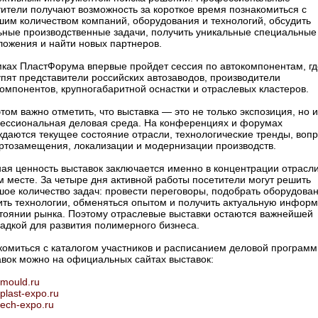
ители получают возможность за короткое время познакомиться с
шим количеством компаний, оборудования и технологий, обсудить
ьные производственные задачи, получить уникальные специальные
ложения и найти новых партнеров.
мках ПластФорума впервые пройдет сессия по автокомпонентам, гд
пят представители российских автозаводов, производители
омпонентов, крупногабаритной оснастки и отраслевых кластеров.
том важно отметить, что выставка — это не только экспозиция, но и
ессиональная деловая среда. На конференциях и форумах
ждаются текущее состояние отрасли, технологические тренды, воп
ртозамещения, локализации и модернизации производств.
ная ценность выставок заключается именно в концентрации отрасли
 месте. За четыре дня активной работы посетители могут решить
шое количество задач: провести переговоры, подобрать оборудован
ить технологии, обменяться опытом и получить актуальную инфор
стоянии рынка. Поэтому отраслевые выставки остаются важнейшей
адкой для развития полимерного бизнеса.
комиться с каталогом участников и расписанием деловой програм
авок можно на официальных сайтах выставок:
mould.ru
plast-expo.ru
tech-expo.ru