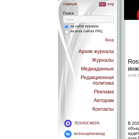
главная
eng
Поиск:
на сайте журнала
на всех сайтах РИЦ
Вход
Архив журнала
Журналы
Ros
инж
Медиаданные
14.05.
Редакционная
политика
Реклама
Авторам
Контакты
В 20
ТЕХНОСФЕРА
объе
аудит
technospheramag
года 