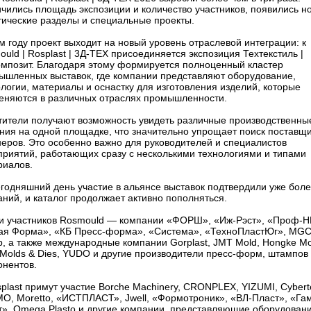
чились площадь экспозиции и количество участников, появились н
тические разделы и специальные проекты.
м году проект выходит на новый уровень отраслевой интеграции: к
uld | Rosplast | 3Д-ТЕХ присоединяется экспозиция Техтекстиль |
омпозит. Благодаря этому формируется полноценный кластер
ышленных выставок, где компании представляют оборудование,
логии, материалы и оснастку для изготовления изделий, которые
еняются в различных отраслях промышленности.
тители получают возможность увидеть различные производственны
ния на одной площадке, что значительно упрощает поиск поставщи
неров. Это особенно важно для руководителей и специалистов
приятий, работающих сразу с несколькими технологиями и типами
риалов.
егодняшний день участие в альянсе выставок подтвердили уже боле
ний, и каталог продолжает активно пополняться.
и участников Rosmould — компании «ФОРШ», «Иж-Рэст», «Проф-Н
ая Форма», «КБ Пресс-форма», «Система», «ТехноПластЮг», MG
, а также международные компании Gorplast, JMT Mold, Hongke Mo
 Molds & Dies, YUDO и другие производители пресс-форм, штампов
онентов.
plast примут участие Borche Machinery, CRONPLEX, YIZUMI, Cybert
O, Moretto, «ИСТПЛАСТ», Jwell, «Формотроник», «ВЛ-Пласт», «Га
т», Omega Plasto и другие компании, представляющие оборудовани