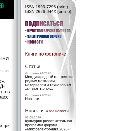
ISSN 1993-7296 (print)
ISSN 2686-844X (online)
Книги по фотонике
отни
Статьи
ры: 892
Фотоника #4/2026
Международный конгресс по
о»,
редким металлам,
материалам и технологиям
Д-
«РЕДМЕТ‑2026»
ов в
Фотоника #1/2026
масс
Новости
Новости
//
все новости
03.08.2026
Культурно развлекательная
е три
программа форума
«Микроэлектроника 2026»: