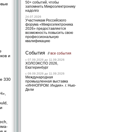
50+ событий, чтобы
овые
запомнить Микроэлектронику
надолго
24.07.2026
Участникам Российского
форума «Микроэлектроника
2026» предоставляется
возможность повысить свою
профессиональную
квалификацию
е
События
//
все события
ков и
c 07.09.2026 до 11.09.2026
ХОЛОЭКСПО 2026,
Екатеринбург
c 09.09.2026 до 11.09.2026
Международная
е 330
промышленная выставка
«ИННОПРОМ. Индия». г. Нью-
Дели
Н»,
C
uld,
 и
ech,
мма-
е и