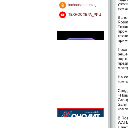
увели
technospheramag
тема
ТЕХНОСФЕРА_РИЦ
В это
Rosmo
Техк
пром
техно
прим
Посе
реше
парт
пред
мате
На с
компа
Сред
«Нов
Group
Sahil
комп
В Ros
WALM
Плас