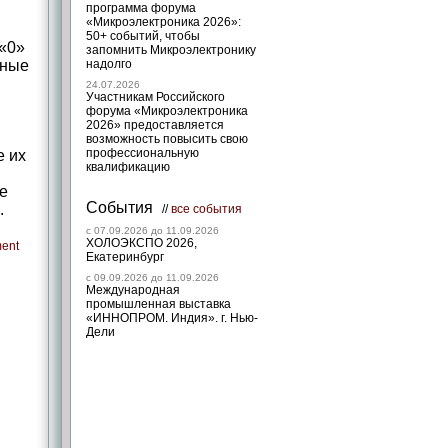
программа форума
«Микроэлектроника 2026»:
50+ событий, чтобы
 «0»
запомнить Микроэлектронику
нные
надолго
24.07.2026
Участникам Российского
форума «Микроэлектроника
2026» предоставляется
возможность повысить свою
профессиональную
е их
квалификацию
е
События
.
//
все события
c 07.09.2026 до 11.09.2026
ХОЛОЭКСПО 2026,
ment
Екатеринбург
c 09.09.2026 до 11.09.2026
Международная
промышленная выставка
«ИННОПРОМ. Индия». г. Нью-
Дели