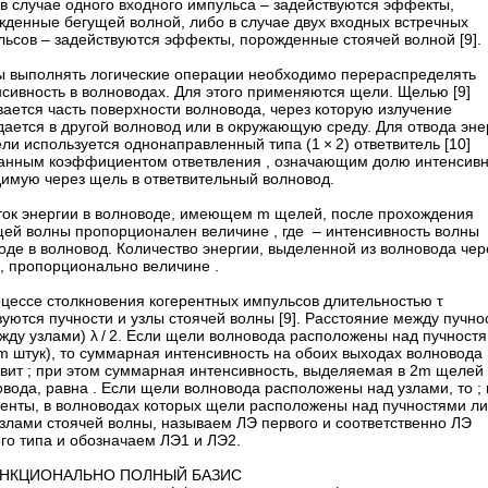
в случае одного входного импульса – ​задействуются эффекты,
жденные бегущей волной, либо в случае двух входных встречных
ьсов – ​задействуются эффекты, порожденные стоячей волной [9].
ы выполнять логические операции необходимо перераспределять
сивность в волноводах. Для этого применяются щели. Щелью [9]
ается часть поверхности волновода, через которую излучение
ается в другой волновод или в окружающую среду. Для отвода эне
ли используется однонаправленный типа (1 × 2) ответвитель [10]
данным коэффициентом ответвления , означающим долю интенсивн
димую через щель в ответвительный волновод.
ток энергии в волноводе, имеющем m щелей, после прохождения
щей волны пропорционален величине , где – ​интенсивность волны
оде в волновод. Количество энергии, выделенной из волновода чер
, пропорционально величине .
оцессе столкновения когерентных импульсов длительностью τ
уются пучности и узлы стоячей волны [9]. Расстояние между пучн
жду узлами) λ / 2. Если щели волновода расположены над пучност
m штук), то суммарная интенсивность на обоих выходах волновода
авит ; при этом суммарная интенсивность, выделяемая в 2m щелей
вода, равна . Если щели волновода расположены над узлами, то ; и
енты, в волноводах которых щели расположены над пучностями л
узлами стоячей волны, называем ЛЭ первого и соответственно ЛЭ
го типа и обозначаем ЛЭ1 и ЛЭ2.
УНКЦИОНАЛЬНО ПОЛНЫЙ БАЗИС