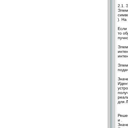
2.1. 
Элеме
симво
). На
Если 
то о
пучно
Элем
интен
интен
Элем
подач
Значе
Иден
устр
полу
реали
для 
Реше
и .
Знач