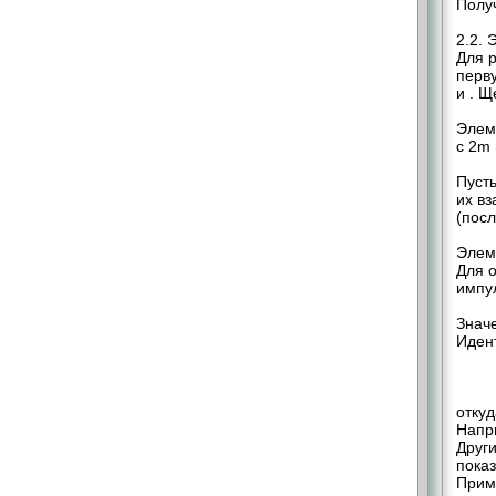
Полу
2.2.
Для 
перв
и . 
Элем
с 2m
Пусть
их в
(посл
Элем
Для о
импул
Значе
Иден
откуд
Напри
Друг
пока
Прим