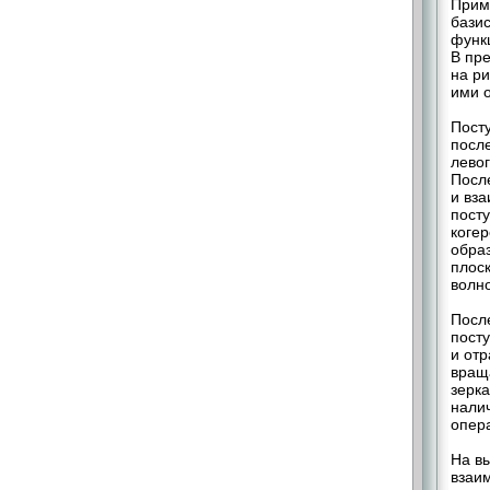
Прим
бази
функц
В пр
на р
ими 
Пост
посл
левог
Посл
и вз
пост
когер
образ
плос
волно
Посл
пост
и от
вращ
зерк
налич
опер
На в
взаи