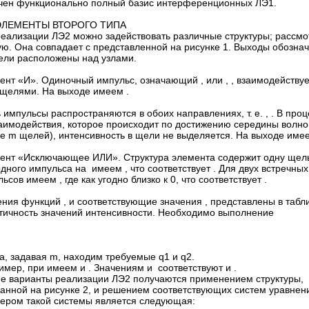
чен функционально полный базис интерференционных ЛЭ1.
 ЭЛЕМЕНТЫ ВТОРОГО ТИПА
реализации ЛЭ2 можно задействовать различные структуры; рассм
ую. Она совпадает с представленной на рисунке 1. Выходы обозна
Щели расположены над узлами.
ент «И». Одиночный импульс, означающий , или , , взаимодействуе
 щелями. На выходе имеем .
 импульсы распространяются в обоих направлениях, т. е. , . В про
заимодействия, которое происходит по достижению середины волн
е m щелей), интенсивность в щели не выделяется. На выходе имее
ент «Исключающее ИЛИ». Структура элемента содержит одну щел
дного импульса на имеем , что соответствует . Для двух встречных
ьсов имеем , где как угодно близко к 0, что соответствует .
ния функций , и соответствующие значения , представлены в табли
тичность значений интенсивности. Необходимо выполнение
а, задавая m, находим требуемые q1 и q2.
мер, при имеем и . Значениям и соответствуют и .
ие варианты реализации ЛЭ2 получаются применением структуры,
занной на рисунке 2, и решением соответствующих систем уравнен
ером такой системы является следующая: