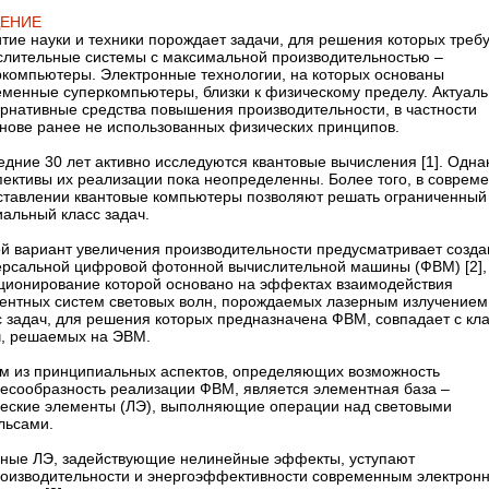
ДЕНИЕ
тие науки и техники порождает задачи, для решения которых треб
слительные системы с максимальной производительностью – ​
ркомпьютеры. Электронные технологии, на которых основаны
еменные суперкомпьютеры, близки к физическому пределу. Актуал
ернативные средства повышения производительности, в частности
снове ранее не использованных физических принципов.
дние 30 лет активно исследуются квантовые вычисления [1]. Одна
пективы их реализации пока неопределенны. Более того, в соврем
ставлении квантовые компьютеры позволяют решать ограниченный
иальный класс задач.
ой вариант увеличения производительности предусматривает созда
ерсальной цифровой фотонной вычислительной машины (ФВМ) [2],
ционирование которой основано на эффектах взаимодействия
рентных систем световых волн, порождаемых лазерным излучением
с задач, для решения которых предназначена ФВМ, совпадает с кл
ч, решаемых на ЭВМ.
м из принципиальных аспектов, определяющих возможность
есообразность реализации ФВМ, является элементная база – ​
ческие элементы (ЛЭ), выполняющие операции над световыми
льсами.
вные ЛЭ, задействующие нелинейные эффекты, уступают
роизводительности и энергоэффективности современным электрон