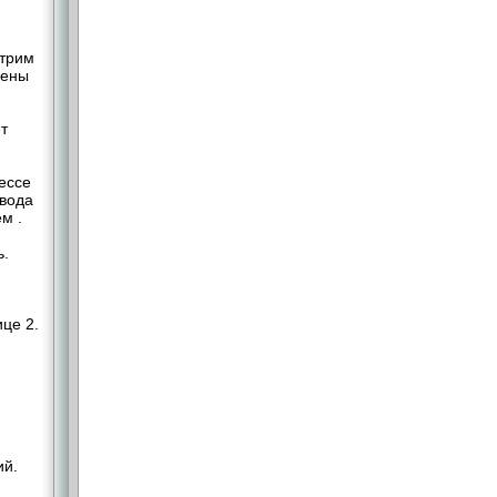
отрим
чены
т
цессе
овода
м .
ь.
це 2.
ий.