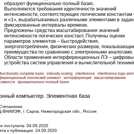
образуют функционально полный базис.
Выполняются требования идентичности значений
интенсивности, соответствующих логическим константам
и «1», вырабатываемых различными элементами в зада
фиксированные интервалы времени.
Предложены средства масштабирования значений
интенсивности логических констант. Получены оценки
параметров элементов – ​быстродействия,
энергопотребления, физических размеров, показывающи
преимущества по сравнению с электронными аналогами.
Области применения интерференционных ЛЭ – ​цифровы
устройства систем управления и вычислительной техники
functionally complete basis
intensity scaling
interference
interference logic ele
ференционный логический элемент
интерференция
масштабирование
сивности
функционально полный базис
онный компьютер. Элементная база
 Степаненко
-ВНИИЭФ, г. Саров, Нижегородская обл., Россия
я поступила: 04.09.2020
та к публикации: 24.09.2020