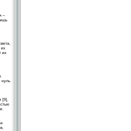
– ​
лишь
вета,
 их
 их
.
​нуль
[9],
остью
е.
ри
в,