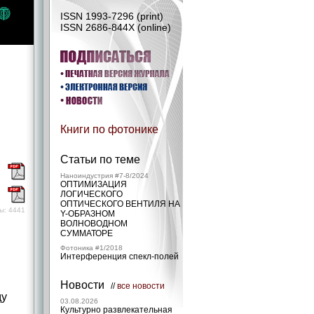
ISSN 1993-7296 (print)
ISSN 2686-844X (online)
Книги по фотонике
Статьи по теме
)
Наноиндустрия #7-8/2024
ОПТИМИЗАЦИЯ
)
ЛОГИЧЕСКОГО
ОПТИЧЕСКОГО ВЕНТИЛЯ НА
ы: 4441
Y-ОБРАЗНОМ
ВОЛНОВОДНОМ
СУММАТОРЕ
Фотоника #1/2018
Интерференция спекл-полей
Новости
//
все новости
ду
03.08.2026
Культурно развлекательная