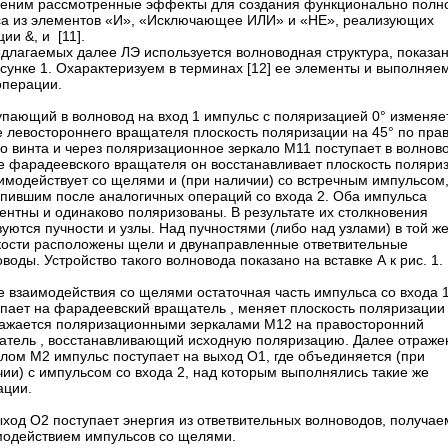
еним рассмотренные эффекты для создания функционально полн
са из элементов «И», «Исключающее ИЛИ» и «НЕ», реализующих
ии &, и [11].
едлагаемых далее ЛЭ используется волноводная структура, показа
исунке 1. Охарактеризуем в терминах [12] ее элементы и выполняе
операции.
упающий в волновод на вход 1 импульс с поляризацией 0° изменяе
е левостороннего вращателя плоскость поляризации на 45° по пра
о винта и через поляризационное зеркало Μ11 поступает в волново
е фарадеевского вращателя он восстанавливает плоскость поляри
аимодействует со щелями и (при наличии) со встречным импульсом
упившим после аналогичных операций со входа 2. Оба импульса
ентны и одинаково поляризованы. В результате их столкновения
уются пучности и узлы. Над пучностями (либо над узлами) в той ж
кости расположены щели и двунаправленные ответвительные
воды. Устройство такого волновода показано на вставке А к рис. 1.
е взаимодействия со щелями остаточная часть импульса со входа 
упает на фарадеевский вращатель , меняет плоскость поляризации
ражается поляризационными зеркалами М12 на правосторонний
атель , восстанавливающий исходную поляризацию. Далее отраж
алом М2 импульс поступает на выход Ο1, где объединяется (при
ии) с импульсом со входа 2, над которым выполнялись такие же
ации.
ыход Ο2 поступает энергия из ответвительных волноводов, получа
модействием импульсов со щелями.