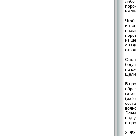
либо 
поро
импул
Чтоб
интен
назыв
перед
из ще
с за
отво
Оста
бегу
на вх
щели
В пр
образ
(и ме
(их 2
сост
волно
Элем
над 
второ
2. Ф