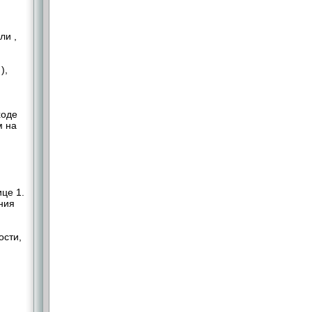
ли ,
),
ходе
м на
це 1.
ния
ости,