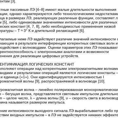
нтам [3].
стные пассивные ЛЭ [4–8] имеют малые длительности выполнения
ции, однако характеризуются либо технологическими недостатками 
ица в размерах ЛЭ, реализующих различные функции, составляет 
м [5], либо одинаковыми значениями интенсивности для различных
еских констант [4, 7, 8], либо необходимостью применения низкой
ратуры – ​Т ≈ 3° К и длительной релаксацией [6].
лагаемые ниже ЛЭ задействуют различие значений интенсивности с
икающее в результате интерференции когерентных световых волн и
модействия с волноводами. Оценки параметров этих ЛЭ показывают
урентноспособность с электронными аналогами и возможности
енения для реализации цифровых устройств.
ДЕНТИФИКАЦИЯ ЛОГИЧЕСКИХ КОНСТАНТ
ыполняют операции над когерентными электромагнитными волнами
андами и результатами операций являются логические константы – 
 и единица («1»). Они идентифицируются интенсивностью I
ромагнитной волны [9], распространяемой в волноводе [10].
тромагнитная волна – ​линейно поляризованная монохроматическая 
е – ​бегущая волна, представляется световым импульсом длительн
 m – ​целое число, λ – ​длина волны [9], υ – ​скорость света в волновод
чина называется размером импульса.
ение интенсивности выходного сигнала ЛЭ вырабатывается либо п
ствии входных импульсов – ​в ЛЭ не задействуется никаких эффекто