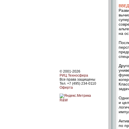
ВВЕ
Разви
вычи
супе
совр
альт
на о
После
перс
пред
спец
Друг
унив
© 2001-2026
функ
РИЦ Техносфера
коге
Все права защищены
Тел. +7 (495) 234-0110
Клас
Оферта
зада
Одни
R&W
и цел
логи
импу
Акти
по п