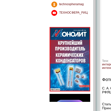
technospheramag
ТЕХНОСФЕРА_РИЦ
Теги:
интер
интен
Фот
С. А.
РФЯЦ
Стать
Приня