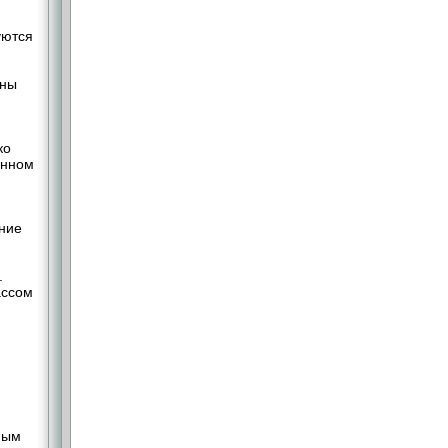
уются
ьны
ко
енном
ние
.
ассом
ным