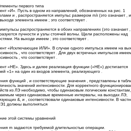
Элементы первого типа
нт «И». Пусть в одном из направлений, обозначенных на рис. 1
лами и , распространяется импульс размером mλ (это означает , и
 выходе элемента имеем ; это соответствует .
импульсы распространяются в обоих направлениях (это означает , 
бразуются пучности и узлы стоячей волны. Щели расположены над
стями. На выходе имеем ; это соответствует .
ент «Исключающее ИЛИ». В случае одного импульса имеем на вы
сивность , что соответствует . Для двух встречных импульсов имее
сивность , что соответствует .
ент «НЕ». Здесь и далее реализация функции («НЕ») достигается
ей «1» на один из входов элемента, реализующего .
ния функций , и соответствующие значения , представлены в табли
тичность значений интенсивности. Для корректного функционирова
ойств из ЛЭ необходимо, чтобы одинаковым логическим константам,
чаемым через одинаковые временные интервалы, на выходах ЛЭ,
зующих &, и , соответствовали одинаковые интенсивности. В частн
ЛЭ1 должны выполняться
ние этой системы уравнений
ения m задаются требуемой длительностью операции.