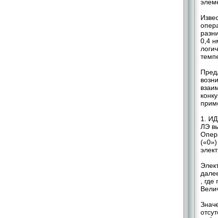
элеме
Изве
опера
разн
0,4 н
логич
темпе
Пред
возн
взаи
конк
прим
1. И
ЛЭ в
Опер
(«0»)
элект
Элек
дале
, где
Вели
Знач
отсут