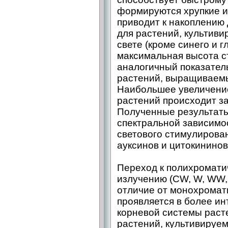
формируются хрупкие и 
приводит к накоплению
для растений, культив
свете (кроме синего и г
максимальная высота с
аналогичный показатель
растений, выращиваем
Наибольшее увеличение
растений происходит за
Полученные результаты
спектральной зависимо
светового стимулирова
ауксинов и цитокининов
Переход к полихромати
излучению (CW, W, WW,
отличие от монохромат
проявляется в более ин
корневой системы расте
растений, культивируе