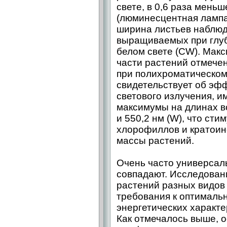
свете, в 0,6 раза меньш
(люминесцентная лампа
ширина листьев наблюд
выращиваемых при глуб
белом свете (CW). Мак
части растений отмече
при полихроматическом 
свидетельствует об эф
светового излучения, 
максимумы на длинах во
и 550,2 нм (W), что ст
хлорофиллов и кратоин
массы растений.
Очень часто универсал
совпадают. Исследовани
растений разных видов
требования к оптималь
энергетических характе
Как отмечалось выше, о