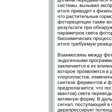
системы, вызывая экспр
итоге приводит к физио
что растительные горм
фоторецепции также вов
результате при обнару
параметров света фото
биохимических процесс
итоге требуемую реакци
Взаимосвязь между фо
эндогенными программа
заключается в их влияни
которое проявляется в 
хлоропластов, изменен
синтезе ферментов и ф
предполагается, что по
квантов) света перевод
активную форму. В дал
сигнал, поступающий в 
дерепрессирует потенц