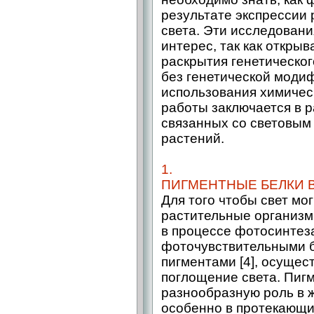
результате экспрессии 
света. Эти исследован
интерес, так как откры
раскрытия генетическог
без генетической моди
использования химичес
работы заключается в 
связанных со световы
растений.
1.
ПИГМЕНТНЫЕ БЕЛКИ 
Для того чтобы свет мо
растительные организмы
в процессе фотосинтез
фоточувствительными б
пигментами [4], осуще
поглощение света. Пиг
разнообразную роль в 
особенно в протекающи