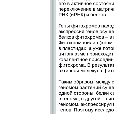
его в активное состояни
переключение в матри
РНК (иРНК) и белков.
Гены фитохромов наход
экспрессия генов осуще
белков фитохромов – в
Фитохромобилин (хром
в пластидах, а уже пото
цитоплазме происходит
ковалентное присоедин
фитохрома. В результа
активная молекула фито
Таким образом, между 
геномом растений сущес
одной стороны, белки 
в геноме, с другой – с
геномом, экспрессируя 
генов. Поэтому исследо