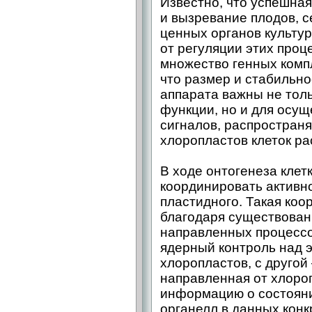
Известно, что успешная
и вызревание плодов, с
ценных органов культур
от регуляции этих проц
множество генных комп
что размер и стабильн
аппарата важны не тол
функции, но и для осу
сигналов, распростран
хлоропластов клеток рас
В ходе онтогенеза кле
координировать активно
пластидного. Такая ко
благодаря существован
направленных процессо
ядерный контроль над 
хлоропластов, с другой
направленная от хлороп
информацию о состояни
органелл в данных конк