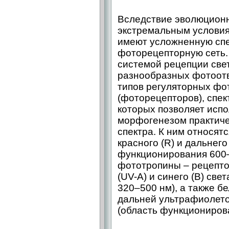
Вследствие эволюционн
экстремальным услови
имеют усложненную сп
фоторецепторную сеть.
системой рецепции све
разнообразных фотоотв
типов регуляторных фо
(фоторецепторов), спек
которых позволяет исп
морфогенезом практиче
спектра. К ним относя
красного (R) и дальнего
функционирования 600–
фототропины – рецепто
(UV-A) и синего (В) св
320–500 нм), а также б
дальней ультрафиолето
(область функционирова