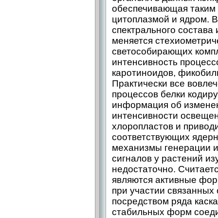
обеспечивающая таким 
цитоплазмой и ядром. 
спектрального состава
меняется стехиометрич
светособирающих компл
интенсивность процесс
каротиноидов, фикобил
Практически все вовле
процессов белки кодиру
информация об изменен
интенсивности освещен
хлоропластов и привод
соответствующих ядерн
механизмы генерации и
сигналов у растений и
недостаточно. Считаетс
являются активные фор
при участии связанных 
посредством ряда каска
стабильных форм соед