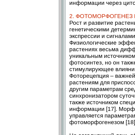
информации через цитоп
2. ФОТОМОРФОГЕНЕЗ
Рост и развитие расте
генетическими детерми
экспрессии и сигналам
Физиологические эффек
растениях весьма дифф
уникальным источником
фотосинтез, но он так
стимулирующее влияние
Фоторецепция – важней
растениям для приспос
другим параметрам сред
синхронизатором суточ
также источником спец
информации [17]. Морф
управляется параметра
фотоморфогенезом [18]