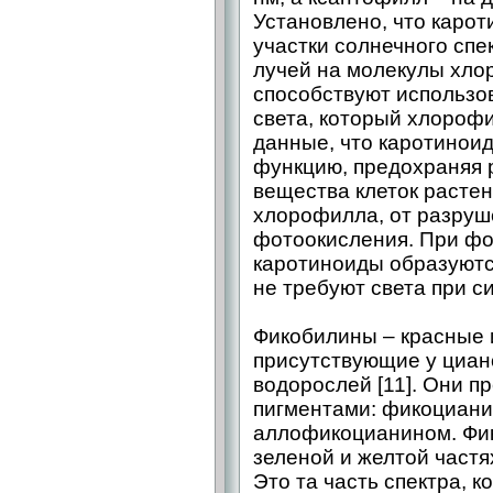
Установлено, что каро
участки солнечного спе
лучей на молекулы хло
способствуют использо
света, который хлороф
данные, что каротинои
функцию, предохраняя 
вещества клеток растен
хлорофилла, от разруше
фотоокисления. При ф
каротиноиды образуютс
не требуют света при с
Фикобилины – красные 
присутствующие у циан
водорослей [11]. Они 
пигментами: фикоциани
аллофикоцианином. Фи
зеленой и желтой частя
Это та часть спектра, 