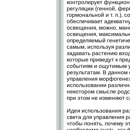
контролирует функцион
регуляции (генной, фе
гормональной и т. п.), 
обеспечивает адекватн
освещения, можно, ман
освещения, максимальн
определяемый генетиче
самым, используя разл
задавать растению вхо
которые приведут к пр
событиям и ощутимым 
результатам. В данно
управления морфогенез
использовании различн
некотором смысле родс
при этом не изменяют с
Идея использования ра
света для управления р
чтобы понять, почему э
необходимо знать, как 