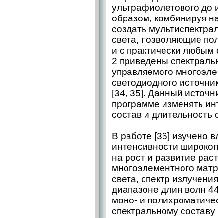
ультрафиолетового до и
образом, комбинируя н
создать мультиспектра
света, позволяющие по
и с практически любым 
2 приведены спектраль
управляемого многоэле
светодиодного источник
[34, 35]. Данный источн
программе изменять ин
состав и длительность 
В работе [36] изучено 
интенсивности широкоп
на рост и развитие рас
многоэлементного матр
света, спектр излучени
диапазоне длин волн 44
моно- и полихроматичес
спектральному составу 