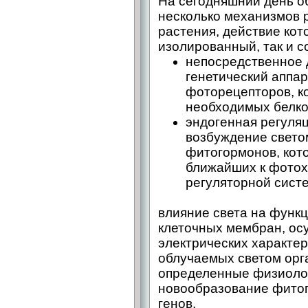
На сегодняшний день 
несколько механизмов р
растения, действие кот
изолированный, так и с
непосредственное 
генетический аппа
фоторецепторов, к
необходимых белко
эндогенная регуля
возбуждение свето
фитогормонов, кот
ближайших к фотох
регуляторной систе
влияние света на функ
клеточных мембран, ос
электрических характер
облучаемых светом орг
определенные физиоло
новообразование фитог
генов.