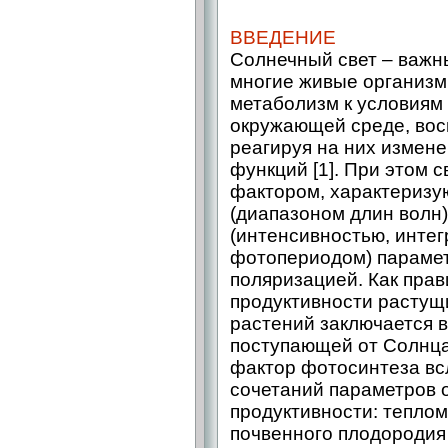
ВВЕДЕНИЕ
Солнечный свет – важн
многие живые организм
метаболизм к условиям
окружающей среде, вос
реагируя на них измен
функций [1]. При этом 
фактором, характериз
(диапазоном длин волн
(интенсивностью, инте
фотопериодом) парамет
поляризацией. Как прав
продуктивности растущ
растений заключается в
поступающей от Солнца
фактор фотосинтеза вс
сочетаний параметров 
продуктивности: тепло
почвенного плодородия [