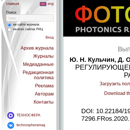
главная
eng
Поиск:
на сайте журнала
на всех сайтах РИЦ
Вход
Вып
Архив журнала
Журналы
Ю. Н. Кульчин, Д. 
Медиаданные
РЕГУЛИРУЮЩЕЕ
Редакционная
Р
политика
Загрузить по
Реклама
Download th
Авторам
Контакты
DOI: 10.22184/1
ТЕХНОСФЕРА
7296.FRos.2020.
technospheramag