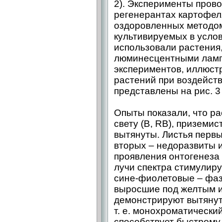
2). Эксперименты прово
регенерантах картофеля
оздоровленных методо
культивируемых в услови
использовали растения
люминесцентными ламп
экспериментов, иллюст
растений при воздейств
представлены на рис. 3 
Опыты показали, что р
свету (B, RB), приземис
вытянуты. Листья перв
вторых – недоразвиты 
проявления онтогенеза
лучи спектра стимулиру
сине-фиолетовые – фа
выросшие под желтым и
демонстрируют вытянут
т. е. монохроматически
способствует быстрому 