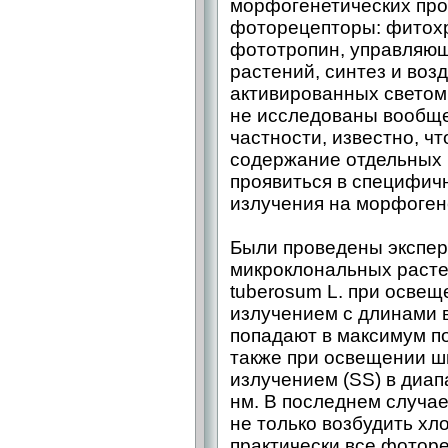
морфогенетических про
фоторецепторы: фитох
фототропин, управляю
растений, синтез и воз
активированных светом
не исследованы вообще
частности, известно, ч
содержание отдельных 
проявиться в специфич
излучения на морфоген
Были проведены экспер
микроклональных расте
tuberosum L. при осве
излучением с длинами в
попадают в максимум п
также при освещении 
излучением (SS) в диап
нм. В последнем случае
не только возбудить хл
практически все фотор