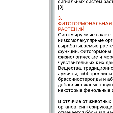
сигнальных систем рас
[3].
3.
ФИТОГОРМОНАЛЬНАЯ 
РАСТЕНИЙ
Синтезируемые в клетк
низкомолекулярные орг
вырабатываемые расте
функции. Фитогормоны
физиологические и мор
чувствительных к их де
Вещества, традиционн
ауксины, гиббереллины,
брассиностероиды и абс
добавляют жасмоновую,
некоторые фенольные с
В отличие от животных
органов, синтезирующи
отмечается бóльшая н