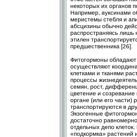
некоторых их органов п
Например, ауксинами 
меристемы стебля и апи
абсцизины обычно дейст
распространяясь лишь 
этилен транспортируетс
предшественника [26].
Фитогормоны обладают 
осуществляют координ
клетками и тканями рас
процессы жизнедеятель
семян, рост, дифференц
цветение и созревание 
органе (или его части)
транспортируются в друг
Экзогенные фитогормон
достаточно равномерно
отдельных депо клеток
«подкормка» растений 