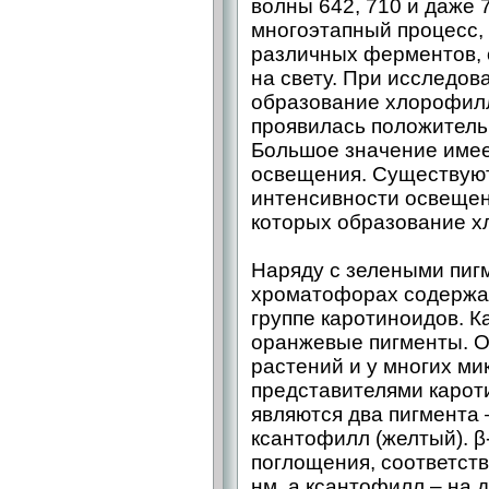
волны 642, 710 и даже 
многоэтапный процесс,
различных ферментов, 
на свету. При исследов
образование хлорофилл
проявилась положительн
Большое значение имее
освещения. Существуют
интенсивности освещен
которых образование х
Наряду с зелеными пиг
хроматофорах содержат
группе каротиноидов. К
оранжевые пигменты. О
растений и у многих ми
представителями карот
являются два пигмента 
ксантофилл (желтый). β
поглощения, соответст
нм, а ксантофилл – на 