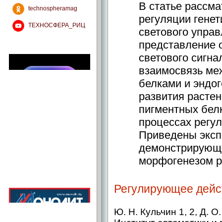
В статье рассм
technospheramag
регуляции генет
ТЕХНОСФЕРА_РИЦ
светового упра
представление 
светового сигна
взаимосвязь м
белками и эндо
развития растен
пигментных бел
процессах регул
Приведены эксп
демонстрирующи
морфогенезом р
Регулирующее дейст
Ю. Н. Кульчин 1, 2, Д. О