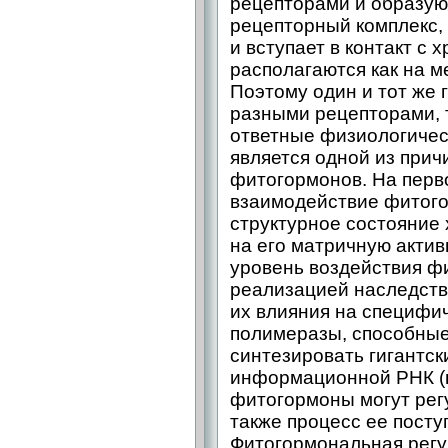
рецепторами и образую
рецепторный комплекс, 
и вступает в контакт с
располагаются как на м
Поэтому один и тот же 
разными рецепторами,
ответные физиологичес
является одной из прич
фитогормонов. На перв
взаимодействие фитого
структурное состояние
на его матричную акти
уровень воздействия ф
реализацией наследст
их влияния на специф
полимеразы, способные
синтезировать гигантс
информационной РНК (п
фитогормоны могут рег
также процесс ее посту
Фитогормональная регу