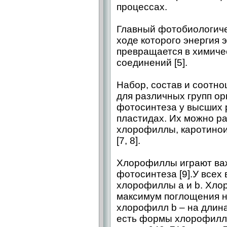
процессах.
Главный фотобиологиче
ходе которого энергия 
превращается в химиче
соединений [5].
Набор, состав и соотн
для различных групп ор
фотосинтеза у высших 
пластидах. Их можно ра
хлорофиллы, каротино
[7, 8].
Хлорофиллы играют ва
фотосинтеза [9].У всех
хлорофиллы а и b. Хло
максимум поглощения на
хлорофилл b – на длина
есть формы хлорофилла