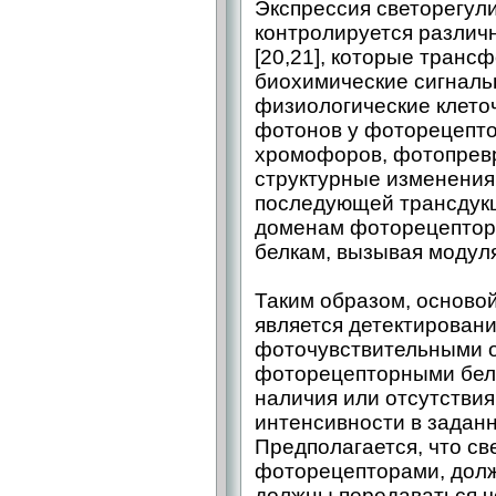
Экспрессия светорегул
контролируется различ
[20,21], которые транс
биохимические сигнал
физиологические клето
фотонов у фоторецепто
хромофоров, фотопрев
структурные изменения
последующей трансдук
доменам фоторецептор
белкам, вызывая модуля
Таким образом, осново
является детектирован
фоточувствительными 
фоторецепторными бел
наличия или отсутствия
интенсивности в задан
Предполагается, что св
фоторецепторами, дол
должны передаваться 