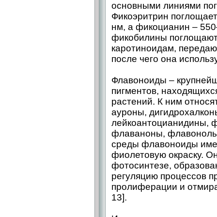
основными линиями по
Фикоэритрин поглощает
нм, а фикоцианин – 550
фикобилины поглощают 
каротиноидам, передаю
после чего она использ
Флавоноиды – крупнейш
пигментов, находящихся
растений. К ним относ
ауроны, дигидрохалкон
лейкоантоцианидины, 
флаваноны, флавонолы 
среды флавоноиды имею
фиолетовую окраску. О
фотосинтезе, образова
регуляцию процессов п
пролиферации и отмиран
13].