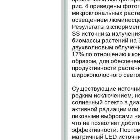
рис. 4 приведены фото
микроклональных расте
освещением люминесцен
Результаты эксперимент
SS источника излучени
биомассы растений на 
двухволновым облучени
17% по отношению к ко
образом, для обеспече
продуктивности растен
широкополосного свето
Существующие источник
редким исключением, н
солнечный спектр в ди
активной радиации или 
пиковыми выбросами на 
что не позволяет добит
эффективности. Поэто
матричный LED источни