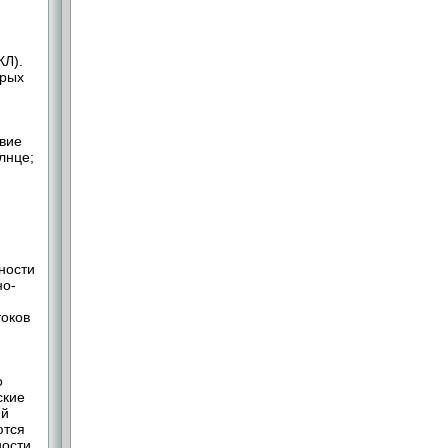
КЛ).
орых
твие
лнце;
ности
но-
токов
о
ские
ий
ются
ости.