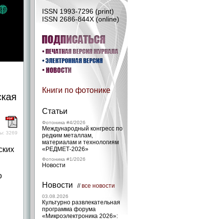
ISSN 1993-7296 (print)
ISSN 2686-844X (online)
Книги по фотонике
ская
Статьи
)
Фотоника #4/2026
Международный конгресс по
ы: 3269
редким металлам,
материалам и технологиям
ских
«РЕДМЕТ‑2026»
Фотоника #1/2026
Новости
о
Новости
//
все новости
03.08.2026
Культурно развлекательная
программа форума
«Микроэлектроника 2026»: