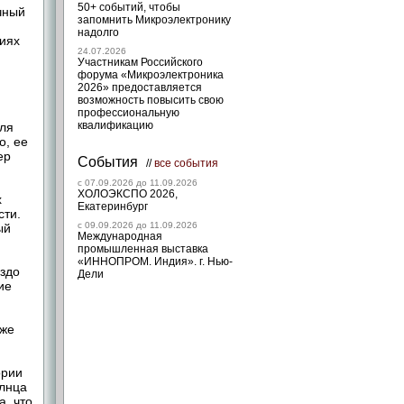
50+ событий, чтобы
чный
запомнить Микроэлектронику
надолго
иях
24.07.2026
Участникам Российского
форума «Микроэлектроника
2026» предоставляется
возможность повысить свою
профессиональную
квалификацию
для
о, ее
ер
События
//
все события
c 07.09.2026 до 11.09.2026
ХОЛОЭКСПО 2026,
х
Екатеринбург
сти.
c 09.09.2026 до 11.09.2026
ый
Международная
промышленная выставка
«ИННОПРОМ. Индия». г. Нью-
здо
Дели
ие
кже
ории
олнца
а, что