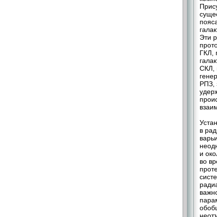
Прис
суще
пояса
галак
Эти 
прот
ГКЛ, 
галак
СКЛ,
гене
РПЗ,
удер
прои
взаи
Устан
в ра
варьи
неод
и око
во в
прот
сист
ради
важн
пара
обоб
неот