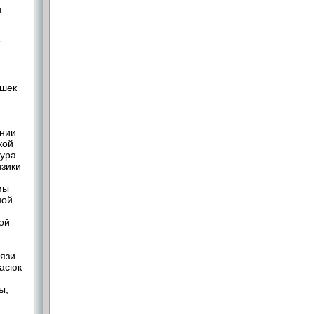
т
ышек
ении
кой
тура
изики
мы
ной
ой
язи
насюк
ы,