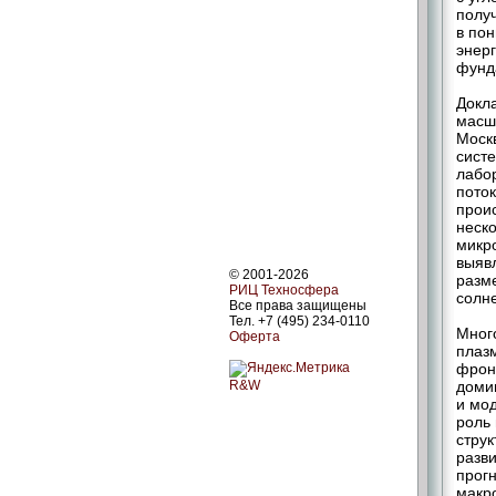
полу
в по
энерг
фунда
Докла
масшт
Моск
систе
лабо
пото
проис
неско
микр
выяв
© 2001-2026
разм
РИЦ Техносфера
солн
Все права защищены
Тел. +7 (495) 234-0110
Мног
Оферта
плаз
фрон
R&W
доми
и мо
роль 
стру
разви
прогн
макр