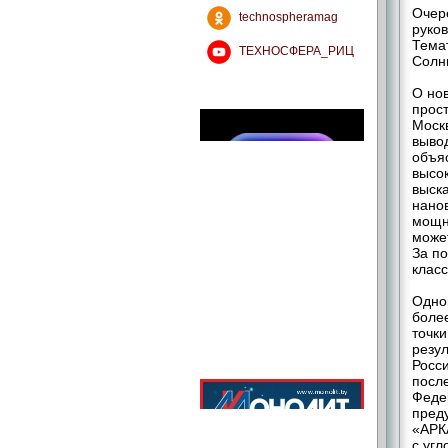
Очер
technospheramag
руков
Тема
ТЕХНОСФЕРА_РИЦ
Солнц
О но
прост
Моск
выво
объяс
высо
выск
нанов
мощн
може
За п
клас
Одно
боле
точки
резу
Росси
посл
Феде
пред
«АРК
с угл