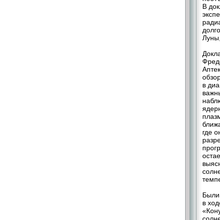
В до
эксп
ради
долг
Луны
Докла
Фреде
Аптек
обзо
в диа
важны
набл
ядер
плаз
ближ
где 
разр
прог
остае
выяс
солн
темп
Были
в ход
«Кон
солне