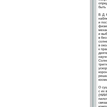
опре
быть
В. Д.
набл
и по
физик
меха
и вы
в бе
солн
в ок
к пр
деяте
науч
Солн
триг
уско
корон
реша
косм
О су
с их
(НИИ
пило
связ
комп