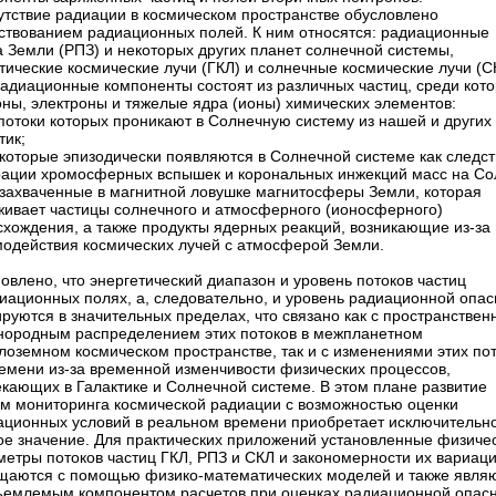
утствие радиации в космическом пространстве обусловлено
ствованием радиационных полей. К ним относятся: радиационные
 Земли (РПЗ) и некоторых других планет солнечной системы,
тические космические лучи (ГКЛ) и солнечные космические лучи (С
радиационные компоненты состоят из различных частиц, среди кот
оны, электроны и тяжелые ядра (ионы) химических элементов:
потоки которых проникают в Солнечную систему из нашей и других
тик;
 которые эпизодически появляются в Солнечной системе как следс
рации хромосферных вспышек и корональных инжекций масс на Со
 захваченные в магнитной ловушке магнитосферы Земли, которая
живает частицы солнечного и атмосферного (ионосферного)
схождения, а также продукты ядерных реакций, возникающие из-за
модействия космических лучей с атмосферой Земли.
овлено, что энергетический диапазон и уровень потоков частиц
диационных полях, а, следовательно, и уровень радиационной опас
руются в значительных пределах, что связано как с пространствен
нородным распределением этих потоков в межпланетном
лоземном космическом пространстве, так и с изменениями этих по
ремени из-за временной изменчивости физических процессов,
екающих в Галактике и Солнечной системе. В этом плане развитие
ем мониторинга космической радиации с возможностью оценки
ационных условий в реальном времени приобретает исключительн
ое значение. Для практических приложений установленные физиче
метры потоков частиц ГКЛ, РПЗ и СКЛ и закономерности их вариац
щаются с помощью физико-­математических моделей и также явля
ъемлемым компонентом расчетов при оценках радиационной опасн