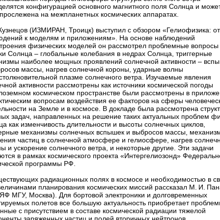
делятся конфигурацией основного магнитного поля Солнца и може
 прослежена на межпланетных космических аппаратах.
 Кузнецов (ИЗМИРАН, Троицк) выступил с обзором «Гелиофизика: от
юдений к моделям и приложениям». На основе наблюдений
строения физических моделей он рассмотрел проблемные вопросы
и Солнца – ​глобальные колебания в недрах Солнца, триггерные
низмы наиболее мощных проявлений солнечной активности – ​всп
бросов массы, нагрев солнечной короны, ударные волны
сстолкновительной плазме солнечного ветра. Изучаемые явления
ечной активности рассмотрены как источники космической погоды
олоземном космическом пространстве были рассмотрены в прилож
актическим вопросам воздействия ее факторов на сферы человечес
льности на Земле и в космосе. В докладе была рассмотрена струк
ных задач, направленных на решение таких актуальных проблем ф
ца как изменчивость длительности и высоты солнечных циклов,
герные механизмы солнечных вспышек и выбросов массы, механиз
рения частиц в солнечной атмосфере и гелиосфере, нагрев солнеч
ы и ускорение солнечного ветра, и некоторые другие. Эти задачи
ются в рамках космического проекта «Интергелиозонд» Федеральн
ической программы РФ.
ществующих радиационных полях в космосе и необходимостью в св
 величинами планирования космических миссий рассказал М. И. Па
ЯФ МГУ, Москва). Для бортовой электроники и долговременных
тируемых полетов все большую актуальность приобретает проблем
анные с присутствием в составе космической радиации тяжелой
оненты заряженных частиц и полей вторичных нейтронов.