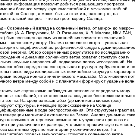
ченная информация позволит добиться решающего прогресса
нимании баланса между крупномасштабной и мелкомасштабной
етикой на Солнце, а может быть и ответить, наконец-то, на
ментальный вопрос – ​что же греет корону Солнца.
д «Современный взгляд на солнечный ветер, от микро- до макро-­
абов» (А. А. Петрукович, М. О. Рязанцева, Х. В. Малова, ИКИ РАН,
ва) был посвящен одному из важнейших элементов солнечной
мы – ​солнечному ветру. Плазма солнечного ветра – ​уникальная
ратория специфической астрофизической среды с доминирование
ковой энергии. Обзор современных результатов по исследованию
хождения и динамики солнечного ветра охватил структуру сразу
льких научных направлений, подчеркнув логику исследований. На
омасштабах определена спектральная структура турбулентности по
лены новые виды изолированных нелинейных структур с характер
ерами порядка ионного кинетического масштаба. Столкновения пот
ечного ветра между собой и с планетами формируют ударные волн
оточечные спутниковые наблюдения позволяют определить моду
менных колебаний, ответственных за создание бесстолкновительно
та волны. На средних масштабах (до миллиона километров)
нируют структуры, имеющие происхождение на Солнце
дифицированные в ходе распространения. Эти структуры играют в
в генерации магнитной активности на Земле. Анализ динамики так
ктур показывает интересную возможность улучшения прогноза их
тия при увеличении их размера, что имеет практическую важность
оза магнитных бурь по мониторингу солнечного ветра. На
омасштабах порядка гелиосферы структура солнечного ветра