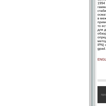
1994 
гамма
стаб
осма
в меж
прим
то е
для д
обзор
опре
метод
IPN) 
gpad.
ENGL
Оста
про