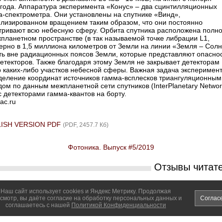
года. Аппаратура эксперимента «Конус» – ​два сцинтилляционных
-­спектрометра. Они установлены на спутнике «Винд»,
илизированном вращением таким образом, что они постоянно
тривают всю небесную сферу. Орбита спутника расположена полн
планетном пространстве (в так называемой точке либрации L1,
ерно в 1,5 миллиона километров от Земли на линии «Земля – Солн
сть вне радиационных поясов Земли, которые представляют опасно
етекторов. Также благодаря этому Земля не закрывает детекторам
 ­каких-либо участков небесной сферы. Важная задача эксперимента
деление координат источников гамма-­всплесков триангуляционным
ом по данным межпланетной сети спутников (InterPlanetary Networ
с детекторами гамма-­квантов на борту.
ac.ru
ISH VERSION PDF
(PDF, 2457.7 Кб)
Фотоника. Выпуск #5/2019
Отзывы читат
вить свой отзыв
Наш сайт использует cookies и Яндекс Метрику. Продолжая
смотр, вы даёте согласие на обработку персональных данных и
Соглас
соглашаетесь с нашей
Политикой Конфиденциальности
Фотоника. Выпуск #5/2019