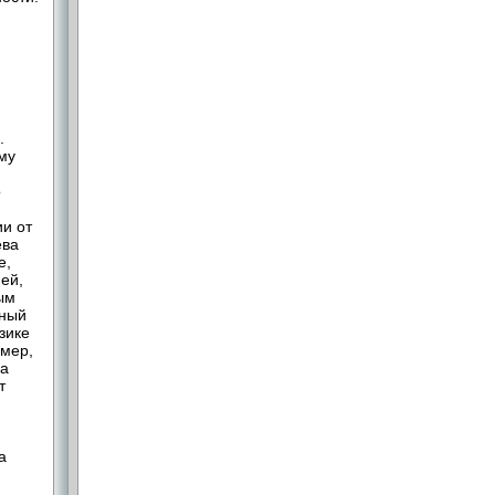
Л.
му
о
ии от
ева
е,
ей,
ым
ьный
зике
имер,
ва
т
а