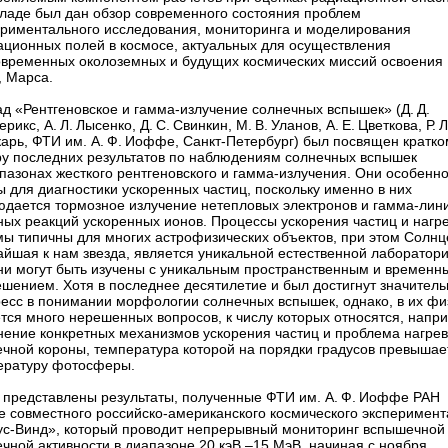
кладе был дан обзор современного состояния проблем
ериментального исследования, мониторинга и моделирования
ационных полей в космосе, актуальных для осуществления
овременных околоземных и будущих космических миссий освоения
, Марса.
д «Рентгеновское и гамма-­излучение солнечных вспышек» (Д. Д.
рикс, А. Л. Лысенко, Д. С. Свинкин, М. В. Уланов, А. Е. Цветкова, Р. 
арь, ФТИ им. А. Ф. Иоффе, Санкт-­Петербург) был посвящен кратко
ру последних результатов по наблюдениям солнечных вспышек
пазонах жесткого рентгеновского и гамма-­излучения. Они особенн
 для диагностики ускоренных частиц, поскольку именно в них
юдается тормозное излучение нетепловых электронов и гамма-­лин
ных реакций ускоренных ионов. Процессы ускорения частиц и нагр
мы типичны для многих астрофизических объектов, при этом Солнц
айшая к нам звезда, является уникальной естественной лаборатори
они могут быть изучены с уникальным пространственным и временн
ешением. Хотя в последнее десятилетие и был достигнут значител
ресс в понимании морфологии солнечных вспышек, однако, в их фи
тся много нерешенных вопросов, к числу которых относятся, напр
нение конкретных механизмов ускорения частиц и проблема нагре
ечной короны, температура которой на порядки градусов превышае
ературу фотосферы.
 представлены результаты, полученные ФТИ им. А. Ф. Иоффе РАН
е совместного российско-­американского космического эксперимент
ус-­Винд», который проводит непрерывный мониторинг вспышечной
чной активности в диапазоне 20 кэВ –15 МэВ, начиная с ноября