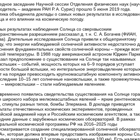
едное заседание Научной сессии Отделения физических наук (нау
одитель – ​академик РАН Р. А. Сурис) прошло 5 июня 2019 года.
тика объединила доклады о самых новых результатах в исследован
а и его влиянии на космическую погоду.
вых результатах наблюдения Солнца со сверхвысоким
ранственным разрешением рассказал д. т. н. С. А. Богачев (ФИАН,
ва). Длительные исследования Солнца привели к общепринятому
ду, что энергии наблюдаемой солнечной активности недостаточно 
нения фундаментальных свой­ств солнечной короны – ​прежде всег
кой температуры. В 1988 году американский астроном Юджин Парк
азал предположение о существовании на Солнце так называемых
спышек – ​событий, мощность которых на 6–9 порядков уступает
ости большой вспышки, но интегральное энерговыделение которы
т на порядки превосходить крупномасштабную компоненту активно
оследние 10–15 лет солнечные нановспышки, а также промежуточн
с – ​микровспышки – ​стали наблюдаемым явлением.
временно появились свидетельства существования на Солнце гора
е широкого набора мелкомасштабных явлений – ​яркие рентгеновск
, спикулы разных типов, бомбы Элермана. В докладе приводятся
льтаты отечественных космических экспериментов, проведенных
йской академией наук и Российским космическим агентством, а та
едние данные с зарубежных космических обсерваторий. В рамках
ральной космической программы РФ на 2016–2025 годы
усматривается создание специализированной солнечной обсерват
А», которая должна впервые предоставить изображения короны С
овым разрешением 0,1 угловых секунд (менее 100 км). Есть надежд