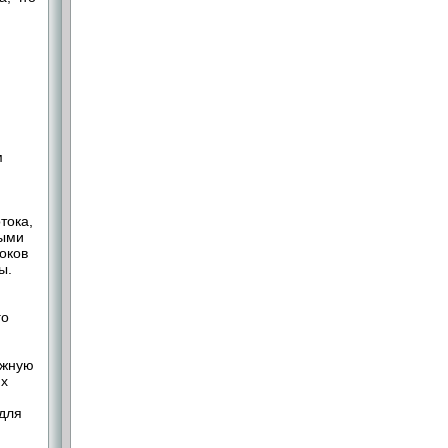
м
тока,
ными
оков
ы.
го
ажную
их
 для