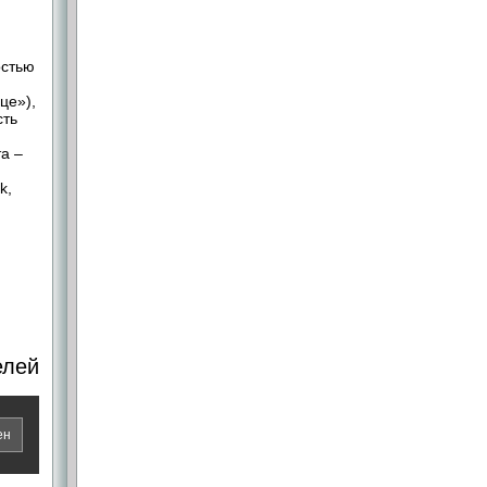
остью
це»),
сть
 – ​
k,
елей
ен