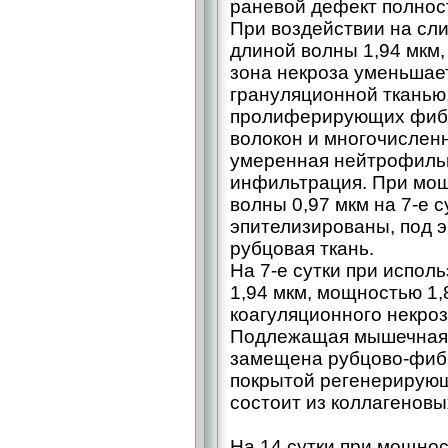
раневой дефект полност
При воздействии на сл
длиной волны 1,94 мкм,
зона некроза уменьшае
грануляционной тканью
пролиферирующих фибр
волокон и многочислен
умеренная нейтрофиль
инфильтрация. При мощ
волны 0,97 мкм на 7-е 
эпителизированы, под 
рубцовая ткань.
На 7-е сутки при испол
1,94 мкм, мощностью 1,
коагуляционного некро
Подлежащая мышечная 
замещена рубцово-фибр
покрытой регенерирующ
состоит из коллагеновы
На 14 сутки при мощно