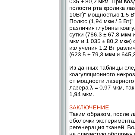
035 ± 80,2 мкм. При во
полости рта кролика ла
10Вт)" мощностью 1,5 В
Полюс (1,94 мкм / 5 Вт
различия глубины коагу
сутки (766,3 ± 67.8 мкм и
мкм и 1 035 ± 80,2 мкм
излучения 1,2 Вт разл
(623,5 ± 79,3 мкм и 645,3
Из данных таблицы след
коагуляционного некро
от мощности лазерного 
лазера λ = 0,97 мкм, та
1,94 мкм.
ЗАКЛЮЧЕНИЕ
Таким образом, после 
оболочки эксперимента
регенерация тканей. В
на слизистую оболочку