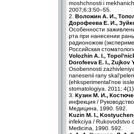
moshchnosti i mekhanich
2007;6:3:50–55.
2.
Воложин А. И., Топол
Дорофеева Е. И., Зуйко
Особенности заживлени
рта при нанесении раны
радионожом (экспериме
Российская стоматология
Volozhin A. I., Topol’nic
Dorofeeva E. I., Zujkov 
Osobennosti zazhivleniya s
nanesenii rany skal’pele
(ehksperimental’noe issl
stomatologiya. 2011; 4(1)
3.
Кузин М. И., Костюче
инфекция / Руководство 
Медицина, 1990. 592.
Kuzin M. I., Kostyuchen
infekciya / Rukovodstvo d
Medicina, 1990. 592.