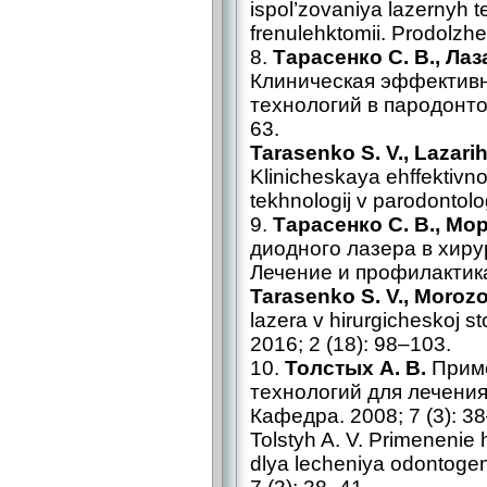
ispol’zovaniya lazernyh t
frenulehktomii. Prodolzhe
8.
Тарасенко С. В., Лаз
Клиническая эффективн
технологий в пародонтол
63.
Tarasenko S. V., Lazarih
Klinicheskaya ehffektivno
tekhnologij v parodontolo
9.
Тарасенко С. В., Мор
диодного лазера в хиру
Лечение и профилактика.
Tarasenko S. V., Morozo
lazera v hirurgicheskoj st
2016; 2 (18): 98–103.
10.
Толстых А. В.
Приме
технологий для лечения
Кафедра. 2008; 7 (3): 3
Tolstyh A. V. Primenenie 
dlya lecheniya odontogen