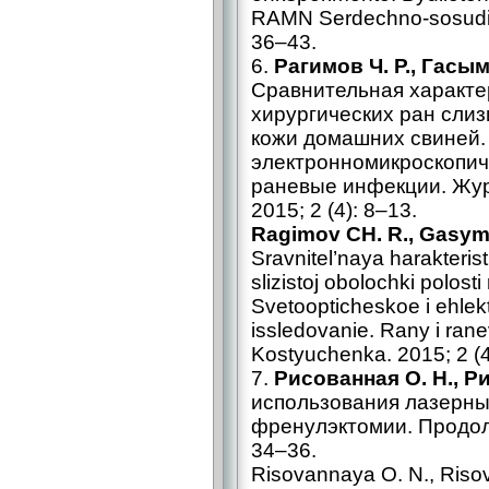
RAMN Serdechno-sosudis
36–43.
6.
Рагимов Ч. Р., Гасымо
Сравнительная характе
хирургических ран слиз
кожи домашних свиней.
электронномикроскопич
раневые инфекции. Журн
2015; 2 (4): 8–13.
Ragimov CH. R., Gasymov
Sravnitel’naya harakteris
slizistoj obolochki polosti
Svetoopticheskoe i ehle
issledovanie. Rany i ranev
Kostyuchenka. 2015; 2 (4
7.
Рисованная О. Н., Р
использования лазерны
френулэктомии. Продолж
34–36.
Risovannaya O. N., Risov