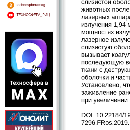
слизистой обол
technospheramag
животных после
ТЕХНОСФЕРА_РИЦ
лазерных аппар
излучения 1,94 
мощностях излуч
лазерное излуче
слизистую оболо
вызывает коагу
последующую в
ткани с деструк
оболочки и част
Установлено, чт
заживление ран
при увеличении
DOI: 10.22184/1
7296.FRos.2019.