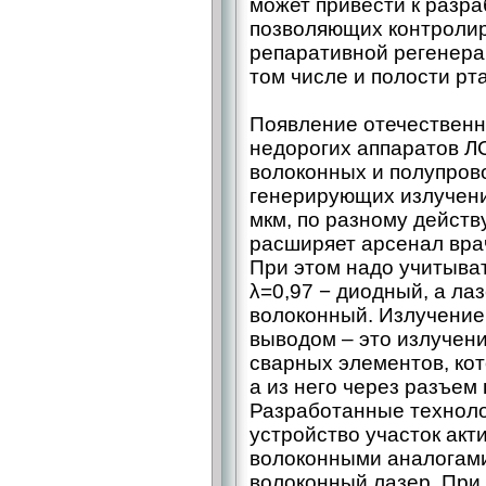
может привести к разра
позволяющих контролир
репаративной регенерац
том числе и полости рта 
Появление отечественн
недорогих аппаратов Л
волоконных и полупров
генерирующих излучение
мкм, по разному действ
расширяет арсенал вра
При этом надо учитыват
λ=0,97 − диодный, а ла
волоконный. Излучение
выводом – ​это излуче
сварных элементов, кот
а из него через разъем
Разработанные техноло
устройство участок акт
волоконными аналогам
волоконный лазер. При