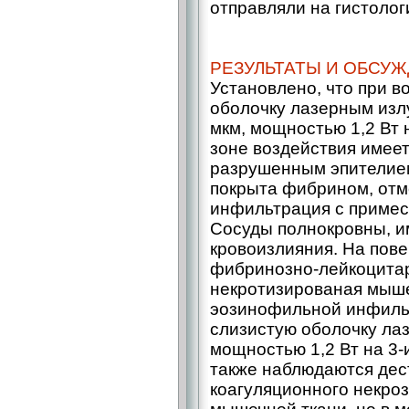
отправляли на гистолог
РЕЗУЛЬТАТЫ И ОБСУ
Установлено, что при в
оболочку лазерным изл
мкм, мощностью 1,2 Вт н
зоне воздействия имеет
разрушенным эпителием
покрыта фибрином, отм
инфильтрация с примес
Сосуды полнокровны, 
кровоизлияния. На пов
фибринозно-лейкоцитар
некротизированая мыше
эозинофильной инфильт
слизистую оболочку ла
мощностью 1,2 Вт на 3-
также наблюдаются дест
коагуляционного некроз