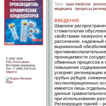
Теги:
laser medicine
process
медицина
процессы регене
ВВЕДЕНИЕ
Широкое распространен
стоматологии обуслов
свойствами лазерного и
рассечении, надежный 
выраженный обезболив
противовоспалительное
проницаемости сосудис
© 2001-2026
обменных процессов и 
РИЦ Техносфера
Все права защищены
повышение содержания 
Тел. +7 (495) 234-0110
ускоряет регенерацию 
Оферта
грубых рубцов, снижен
послеоперационных осло
R&W
имеются лишь отдельн
данные сравнительного
при использовании разл
Регенерация тканей – ​