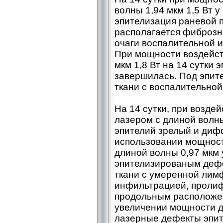
волны 1,94 мкм 1,5 Вт 
эпителизация раневой п
располагается фиброзн
очаги воспалительной 
При мощности воздейст
мкм 1,8 Вт на 14 сутки
завершилась. Под эпит
ткани с воспалительно
На 14 сутки, при возде
лазером с длиной волны
эпителий зрелый и ди
использовании мощност
длиной волны 0,97 мкм 
эпителизированым деф
ткани с умеренной ли
инфильтрацией, проли
продольным расположен
увеличении мощности до
лазерные дефекты эпит