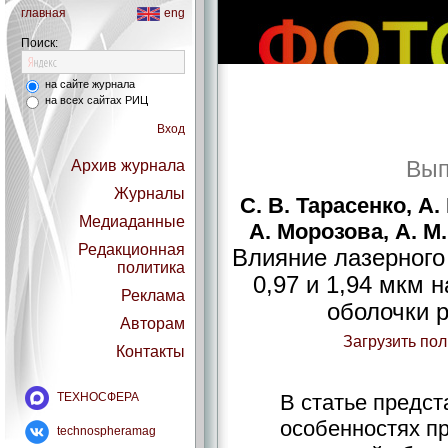
главная
eng
Поиск:
на сайте журнала
на всех сайтах РИЦ
Вход
Вып
Архив журнала
Журналы
С. В. Тарасенко, А.
Медиаданные
А. Морозова, А. М
Редакционная
Влияние лазерного
политика
0,97 и 1,94 мкм 
Реклама
оболочки р
Авторам
Загрузить по
Контакты
ТЕХНОСФЕРА
В статье предс
особенностях п
technospheramag