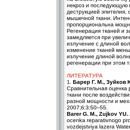
некроз и последующую 
деструкцией эпителия, 
мышечной ткани. Интен
пропорциональна мощно
Регенерация тканей и 
замедляется при увели
излучение с длиной во
изменение тканей мень
излучение длиной волны
регенерации при этом 
ЛИТЕРАТУРА
1.
Барер Г. М., Зуйков 
Сравнительная оценка 
ткани после воздействия
разной мощности и мех
2007;6:3:50–55.
Barer G. M., Zujkov YU. A
ocenka reparativnogo pro
vozdejstviya lazera Water