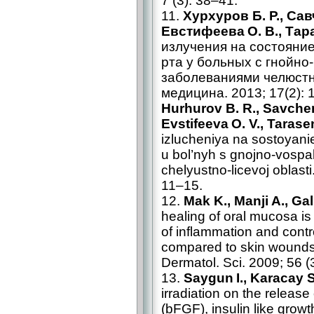
7 (3): 38–41.
11.
Хурхуров Б. Р., Савч
Евстифеева О. В., Тар
излучения на состояние
рта у больных с гнойн
заболеваниями челюстн
медицина. 2013; 17(2): 
Hurhurov B. R., Savchenk
Evstifeeva O. V., Tarase
izlucheniya na sostoyani
u bol’nyh s gnojno-vospa
chelyustno-licevoj oblast
11–15.
12.
Mak K., Manji A., Gal
healing of oral mucosa is
of inflammation and contr
compared to skin wounds 
Dermatol. Sci. 2009; 56 (
13.
Saygun I., Karacay S.
irradiation on the release 
(bFGF), insulin like growt