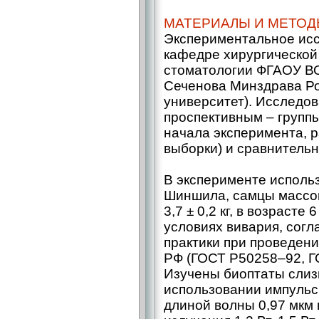
МАТЕРИАЛЫ И МЕТОД
Экспериментальное ис
кафедре хирургической
стоматологии ФГАОУ В
Сеченова Минздрава Ро
университет). Исследо
проспективным – ​груп
начала эксперимента, 
выборки) и сравнитель
В эксперименте исполь
Шиншила, самцы массой 
3,7 ± 0,2 кг, в возраст
условиях вивария, сог
практики при проведен
РФ (ГОСТ Р50258–92, Г
Изучены биоптаты слиз
использовании импульс
длиной волны 0,97 мкм 