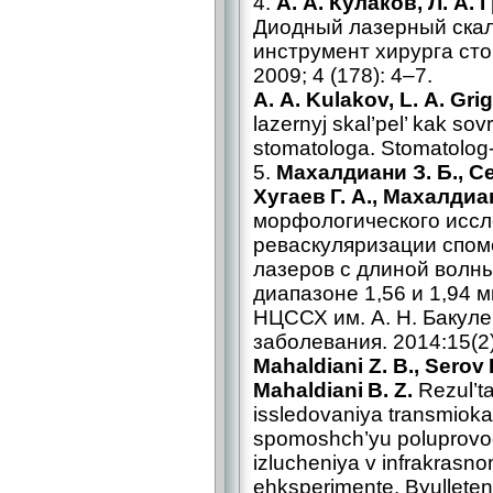
4.
А. А. Кулаков, Л. А.
Диодный лазерный скал
инструмент хирурга сто
2009; 4 (178): 4–7.
A. A. Kulakov, L. A. Gr
lazernyj skal’pel’ kak so
stomatologa. Stomatolog-p
5.
Махалдиани З. Б., Сер
Хугаев Г. А., Махалдиан
морфологического исс
реваскуляризации спо
лазеров с длиной волн
диапазоне 1,56 и 1,94 
НЦССХ им. А. Н. Бакул
заболевания. 2014:15(2)
Mahaldiani Z. B., Serov 
Mahaldiani B. Z.
Rezul’t
issledovaniya transmiokar
spomoshch’yu poluprovodn
izlucheniya v infrakrasn
ehksperimente. Byullete