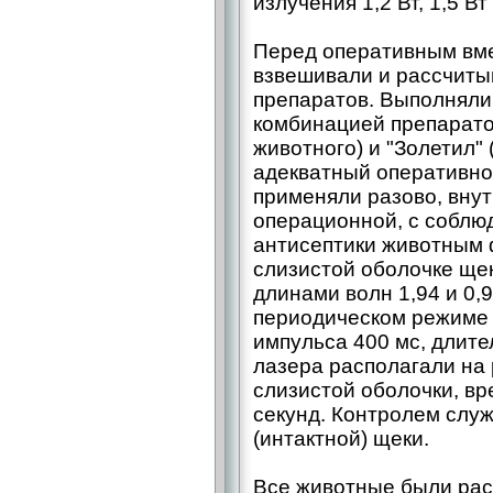
излучения 1,2 Вт, 1,5 Вт 
Перед оперативным вм
взвешивали и рассчиты
препаратов. Выполняли
комбинацией препаратов
животного) и "Золетил" (
адекватный оперативно
применяли разово, вну
операционной, с соблю
антисептики животным
слизистой оболочке ще
длинами волн 1,94 и 0,
периодическом режиме 
импульса 400 мс, длите
лазера располагали на 
слизистой оболочки, вр
секунд. Контролем слу
(интактной) щеки.
Все животные были рас