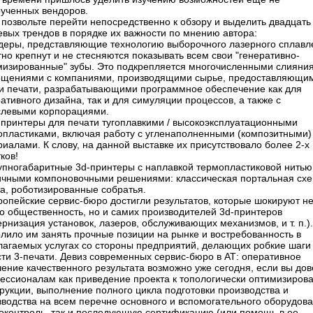
рученных вендоров.
 позвольте перейти непосредственно к обзору и выделить двадцать
евых трендов в порядке их важности по мнению автора:
идеры, представляющие технологию выборочного лазерного сплавл
но крепнут и не стесняются показывать всем свои "генеративно-
мизированные" зубы. Это подкрепляется многочисленными слияни
ощениями с компаниями, производящими сырье, предоставляющи
ги печати, разрабатывающими программное обеспечение как для
ативного дизайна, так и для симуляции процессов, а также с
слевыми корпорациями.
d-принтеры для печати тугоплавкими / высокоэксплуатационными
опластиками, включая работу с угленаполненными (композитными)
иалами. К слову, на данной выставке их присутствовало более 2-х
ков!
рупногабаритные 3d-принтеры с наплавкой термопластиковой нитью
ичными компоновочными решениями: классическая портальная схе
та, роботизированные собратья.
ропейские сервис-бюро достигли результатов, которые шокируют н
ко общественность, но и самих производителей 3d-принтеров
рнизация установок, лазеров, обслуживающих механизмов, и т. п.).
лило им занять прочные позиции на рынке и востребованность в
лагаемых услугах со стороны предприятий, делающих робкие шаги
ти 3-печати. Девиз современных сервис-бюро в АТ: оперативное
ение качественного результата возможно уже сегодня, если вы до
ессионалам как приведение проекта к топологически оптимизиров
рукции, выполнение полного цикла подготовки производства и
зводства на всем перечне основного и вспомогательного оборудова
оконтроль, так и последующую сертификацию (или помощь в ее