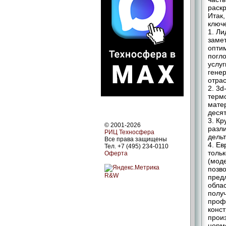
раск
Итак,
ключ
1. Л
замет
опти
погл
услу
генер
отра
2. 3
терм
матер
десят
3. К
© 2001-2026
разл
РИЦ Техносфера
дель
Все права защищены
4. Ев
Тел. +7 (495) 234-0110
толь
Оферта
(моде
позво
R&W
пред
облас
получ
проф
конст
прои
норм