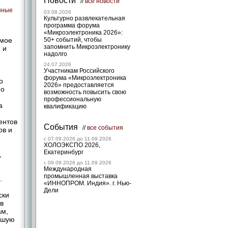
Новости
//
все новости
нные
03.08.2026
Культурно развлекательная
программа форума
«Микроэлектроника 2026»:
имое
50+ событий, чтобы
запомнить Микроэлектронику
 и
надолго
24.07.2026
Участникам Российского
форума «Микроэлектроника
о
2026» предоставляется
но
возможность повысить свою
профессиональную
а
квалификацию
ентов
События
//
все события
ов и
c 07.09.2026 до 11.09.2026
ХОЛОЭКСПО 2026,
Екатеринбург
,
c 09.09.2026 до 11.09.2026
Международная
промышленная выставка
.
«ИННОПРОМ. Индия». г. Нью-
Дели
ски
в
ам,
льшую