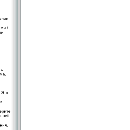
ения,
ями /
ми
 с
ма,
е
 Это
 в
верите
анной
ния,