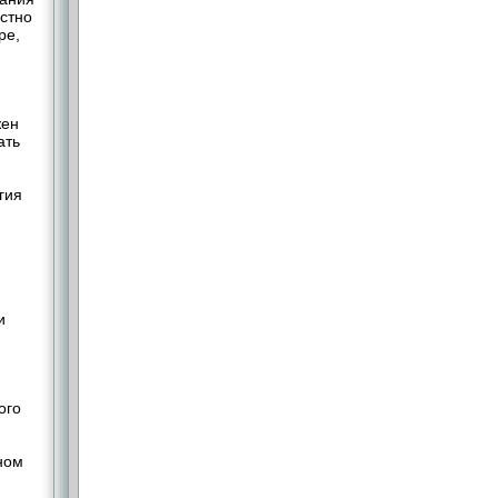
естно
ре,
жен
ать
гия
и
ого
ном