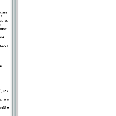
асивы
ий
шего.
е
ляют
пны
ажают
в
, как
рта и
ft! ■