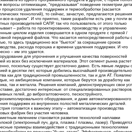
я вопросы оптимизации, "предсказывая" поведение геометрии дет
е процессов удаления поддержек и термообработки (касается
лических технологий), то сейчас, зачастую, предлагаются решени
и-все-в-одном". И что приятно, такие разработки есть уже у почти в
тных производителей САПР, так что пользователь от этого только
ывает – ​работа по проектированию, производству и управлению
енным циклом изделия совершается в одном продукте с прямой /
овной передачей файлов. Что касается непосредственной работы с
ью, то здесь традиционно все "бьются" за сокращение сроков
зводства, расхода порошка и времени удаления поддержек. И что
есно – ​им это удается.
борудование для упрочнения и улучшения качества поверхностей
ей из всех без исключения материалов. Этот сегмент рынка растет
нно, поскольку существует достаточно давно. Есть явные лидеры 
ией в десятки лет, которые добились высочайшей производительно
тва как для традиционной промышленности, так и для АТ. Появляю
дые, но амбициозные компании, которые берутся за доработку как
тика, так и металла. Решения компаний, демонстрирующих свои ус
ставке, достаточно интересные: от специализированных растворов
ивных гелей, до виброгалтовочного, пескоструйного,
трохимполировального оборудования, и даже автоматизированного
ения поддержек из внутренних полостей металлических деталей.
трия готовится к важному этапу – ​автоматизации производства
овых фабрик без участия человека.
Заметным явлением становится развитие технологий наплавки
локой (электронный луч, дуга, плазма / плазмы, лазер). Приводятс
ресные примеры взаимодействия с традиционными технологиями
ллообработки по принципу "было–стало". Эффективность оборудо