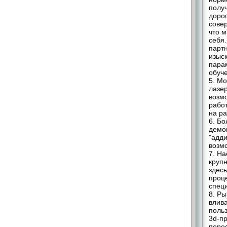
получ
доро
сове
что 
себя
парт
изыс
пара
обуче
5. М
лазе
возм
работ
на ра
6. Б
демо
"адд
возм
7. Н
круп
здесь
проц
спец
8. Р
влив
поль
3d-п
перес