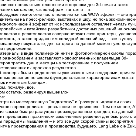
ачинают появляться технологии и порошки для 3d-печати таких
лавких металлов, как вольфрам, тантал и т. п.
Гибридные технологии часто появляются как WOW эффект – ​они кр
дительны на пресс-релизах, выставках и шоу, но пока экономическ
ехнологический эффект от их использования оставляет желать луч
вропейские и китайские разработчики доступных решений на основ
опластов и реактопластов совершенствуют свои принтеры, удешев
оимость, а также придают им солидный внешний вид – ​все в угоду
лованному покупателю, для которого на данный момент уже досту
чи предложений.
Материалы в виде полимерной нити и фотополимерной смолы пор
м разнообразием и заставляют новоиспеченных владельцев 3d-
теров тратить дни и месяцы на тестирование с получением
летворяющих их проектов результатов.
3d-сканеры были представлены уже известными вендорами, причем
упные решения по своим функциональным характеристикам дышат 
лок именитым брендам.
ом, пожалуй, все.
хом остатке, резюмируя вышеизло-
ое:
тря на массированную "подготовку" и "разогрев" игроками своих
ктов в пресс-релизах – ​революции не произошло. Тем не менее, АТ
 из самых быстро растущих производственных трендов, на данный
нт предлагают практически законченные решения для быстрого ста
ы парадигмы мышления – ​и это все для скорой смены восприятия
итма проектирования и производства будущего. Lang Lebe die Zukun