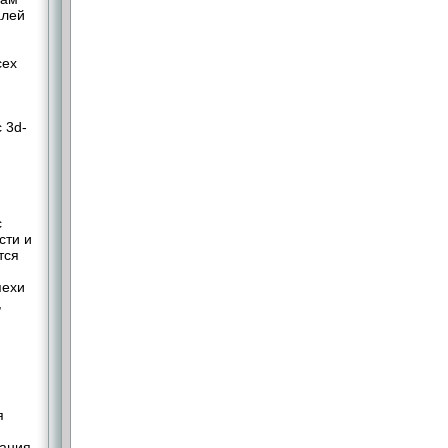
алей
я
сех
 3d-
с
сти и
тся
пехи
,
я
вания