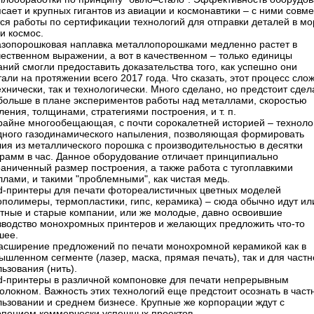
сает и крупных гигантов из авиации и космонавтики – ​с ними совм
ся работы по сертификации технологий для отправки деталей в мо
и космос.
Газопорошковая наплавка металлопорошками медленно растет в
ественном выражении, а вот в качественном – ​только единицы
ний смогли предоставить доказательства того, как успешно они
али на протяжении всего 2017 года. Что сказать, этот процесс сло
ехнически, так и технологически. Много сделано, но предстоит сдел
больше в плане экспериментов работы над металлами, скоростью
ения, толщинами, стратегиями построения, и т. п.
райне многообещающая, с почти сорокалетней историей – ​техноло
дного газодинамического напыления, позволяющая формировать
ия из металлического порошка с производительностью в десятки
грамм в час. Данное оборудование отличает принципиально
раниченный размер построения, а также работа с тугоплавкими
лами, и такими "проблемными", как чистая медь.
3d-принтеры для печати фотореалистичных цветных моделей
полимеры, термопластики, гипс, керамика) – ​сюда обычно идут ил
стные и старые компании, или же молодые, давно освоившие
зводство монохромных принтеров и желающих предложить что-то
шее.
Расширение предложений по печати монохромной керамикой как в
шленном сегменте (лазер, маска, прямая печать), так и для частн
ьзования (нить).
3d-принтеры в различной компоновке для печати непрерывным
олокном. Важность этих технологий еще предстоит осознать в част
льзовании и среднем бизнесе. Крупные же корпорации ждут с
рпением коммерчески успешных проектов.