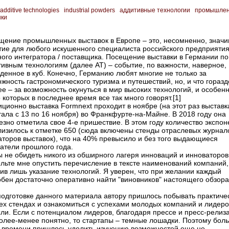
additive technologies
industrial powders
аддитивные технологии
промышле
ки
щение промышленных выставок в Европе – ​это, несомненно, знач
тие для любого искушенного специалиста российского предприятия
ного интегратора / поставщика. Посещение выставки в Германии по
ивным технологиям (далее АТ) – ​событие, по важности, наверное,
денное в куб. Конечно, Германию любят многие не только за
жность гастрономического туризма и путешествий, но, и что горазд
е – ​за возможность окунуться в мир высоких технологий, и особен
о которых в последнее время все так много говорят.[1]
ционно выставка Formnext проходит в ноябре (на этот раз выставк
ала с 13 по 16 ноября) во Франкфурте-на-Майне. В 2018 году она
зно отметила свое 4-е пришествие. В этом году количество экспон
лизилось к отметке 650 (сюда включены стенды отраслевых журнал
аторов выставок), что на 40% превысило и без того выдающиеся
атели прошлого года.
 не обидеть никого из обширного лагеря инноваций и инноваторов
ольте мне опустить перечисление в тексте наименований компаний,
ив лишь указание технологий. Я уверен, что при желании каждый
бен достаточно оперативно найти "виновников" настоящего обзора
подготовке данного материала автору пришлось побывать практиче
сех стендах и ознакомиться с успехами молодых компаний и лидеро
ли. Если с потенциалом лидеров, благодаря прессе и пресс-релиз
более-менее понятно, то стартапы – ​темные лошадки. Поэтому бо
ь времени пришлось уделить изучению возможностей еще не