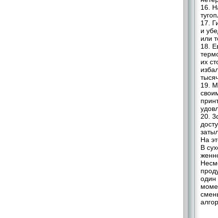
16. Н
тугоп
17. 
и убе
или т
18. Е
терм
их ст
изба
тыся
19. 
свои
прин
удов
20. 
дост
заты
На эт
В су
женн
Несмо
проду
один
моме
смен
алгор