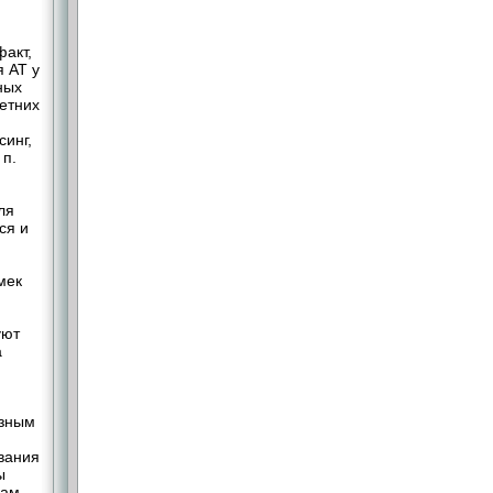
факт,
 АТ у
ных
етних
синг,
 п.
ля
ся и
мек
уют
а
езным
вания
ы
лам