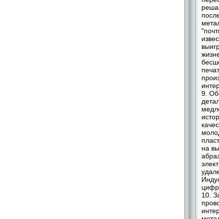
реша
посл
метал
"почт
извес
выигр
жизн
бесш
печат
прои
интер
9. О
детал
медле
истор
качес
моло
плас
на вы
абраз
элек
удал
Индус
цифр
10. 
прово
инте
мета