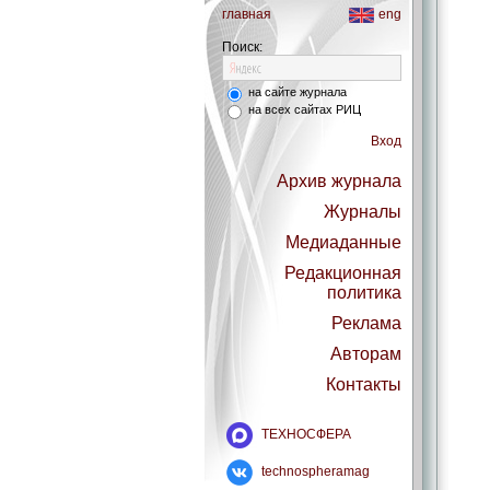
главная
eng
Поиск:
на сайте журнала
на всех сайтах РИЦ
Вход
Архив журнала
Журналы
Медиаданные
Редакционная
политика
Реклама
Авторам
Контакты
ТЕХНОСФЕРА
technospheramag