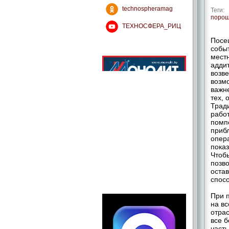
technospheramag
Теги:
порош
ТЕХНОСФЕРА_РИЦ
Посе
собы
мест
аддит
возве
возмо
важне
тех, 
Тради
работ
помпе
приб
опер
показ
Чтобы
позв
остав
спосо
При 
на в
отрас
все 
част