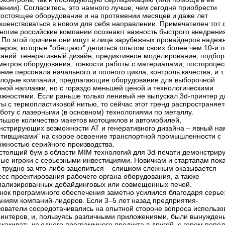
ении). Согласитесь, это намного лучше, чем сегодня приобрести
гостоящее оборудование и на протяжении месяцев и даже лет
ршенствоваться в новом для себя направлении. Примечателен тот 
многие российские компании осознают важность быстрого внедрения
. По этой причине они ищут в лице зарубежных провайдеров надеж
неров, которые "обещают" делиться опытом своих более чем 10-и л
каний: генеративный дизайн, предиктивное моделирование, подбор
метров оборудования, тонкости работы с материалами, постпроцес
ние персонала начального и полного цикла, контроль качества, и т.
олодые компании, предлагающие оборудование для выборочной
рной наплавки, но с гораздо меньшей ценой и технологическими
ожностями. Если раньше только ленивый не выпускал 3d-принтер д
ы с термопластиковой нитью, то сейчас этот тренд распространяет
боту с лазерными (в основном) технологиями по металлу.
ольшое количество макетов мотоциклов и автомобилей,
нстрирующих возможности АТ и генеративного дизайна – ​явный на
итивщиками" на скорое освоение транспортной промышленности с
ожностью серийного производства.
астоящий бум в области MIM технологий для 3d-печати демонстрир
ные игроки с серьезными инвестициями. Новичкам и стартапам пок
 трудно за что-либо зацепиться – ​слишком сложным оказывается
есс проектирования рабочего органа оборудования, а также
иализированных дебайдинговых или совмещенных печей.
ынок программного обеспечения заметно усилился благодаря серь
аниям компаний-лидеров. Если 3–5 лет назад предприятия-
зователи сосредотачивались на опытной стороне вопроса использо
ринтеров, и, пользуясь различными приложениями, были вынужден
какивать из одного программного продукта в другой, с горем попо