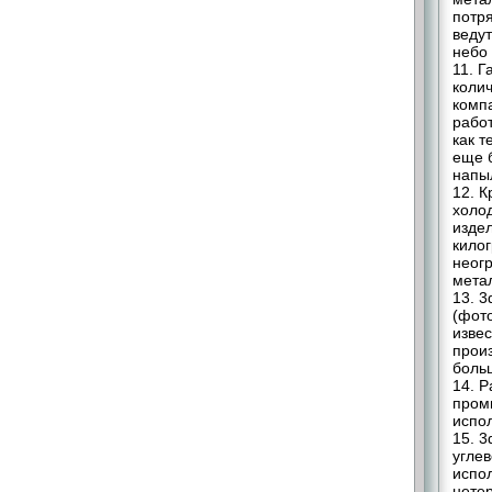
потря
ведут
небо 
11. 
колич
компа
работ
как т
еще 
напыл
12. К
холо
издел
кило
неог
метал
13. 
(фото
изве
прои
боль
14. 
промы
испол
15. 
углев
испо
нете