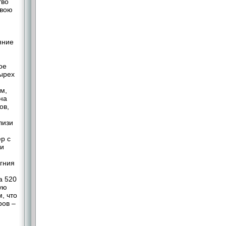
тво
свою
яние
ое
ырех
нм,
на
ов,
лизи
р с
ни
гния
а 520
ую
м, что
в – ​