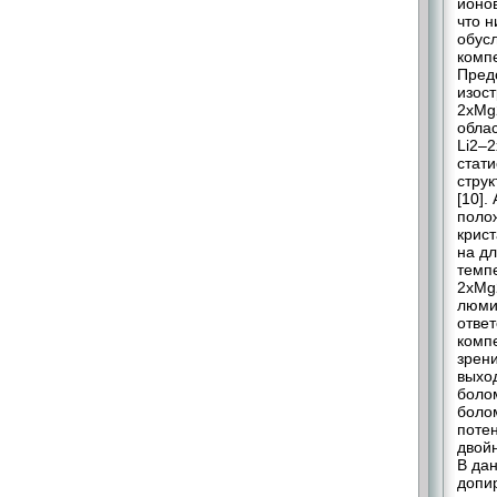
ионов
что 
обус
комп
Пред
изост
2xMg2
обла
Li2–2
стат
струк
[10].
поло
крис
на дл
темпе
2xMg
люми
отве
комп
зрен
выхо
боло
боло
поте
двойн
В да
допи