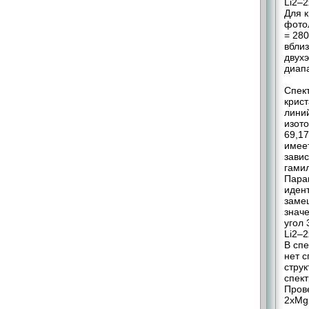
Li2–
Для 
фото
= 28
вбли
двух
диапа
Спек
крист
лини
изото
69,17
имее
завис
гамил
Пара
идент
заме
значе
угол 
Li2–
В сп
нет с
струк
спект
Пров
2xMg