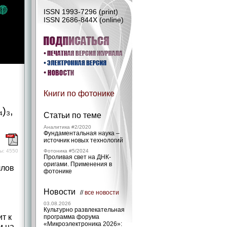
ISSN 1993-7296 (print)
ISSN 2686-844X (online)
Книги по фотонике
)₃,
Статьи по теме
Аналитика #2/2020
Фундаментальная наука –
)
источник новых технологий
ы: 4550
Фотоника #5/2024
Проливая свет на ДНК-
оригами. Применения в
ллов
фотонике
Новости
//
все новости
03.08.2026
Культурно развлекательная
ит к
программа форума
«Микроэлектроника 2026»:
м на