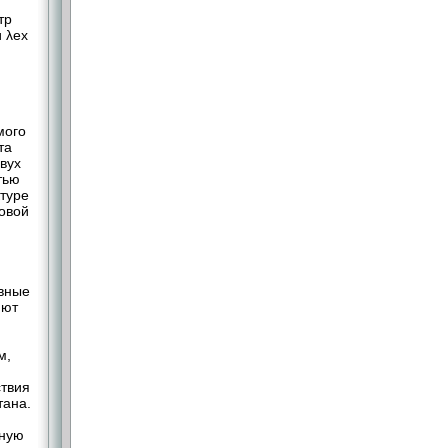
тр
и λex
мого
та
вух
тью
ктуре
овой
авные
яют
м,
ствия
тана.
вную