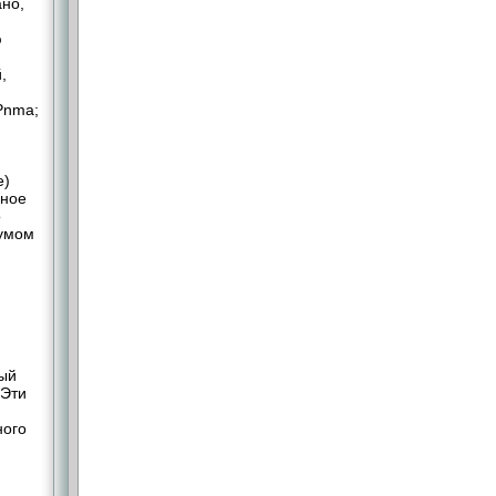
ано,
ю
,
Pnma;
е)
рное
о
мумом
и
ный
 Эти
ного