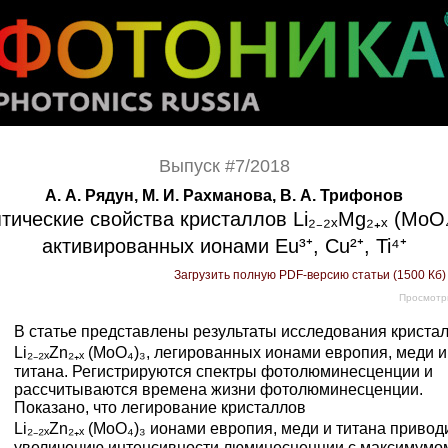
Выпуск #7/2018
А. А. Рядун, М. И. Рахманова, В. А. Трифонов
тические свойства кристаллов Li₂₋₂ₓMg₂₊ₓ (MoO₄
активированных ионами Eu³⁺, Сu²⁺, Ti⁴⁺
Загрузить полную PDF-версию статьи (1500 Кб
Просмотр
В статье представлены результаты исследования криста
Li₂₋₂ₓZn₂₊ₓ (MoO₄)₃, легированных ионами европия, меди и
титана. Регистрируются спектры фотолюминесценции и
рассчитываются времена жизни фотолюминесценции.
Показано, что легирование кристаллов
Li₂₋₂ₓZn₂₊ₓ (MoO₄)₃ ионами европия, меди и титана привод
увеличению интенсивности люминесценции с максимумо