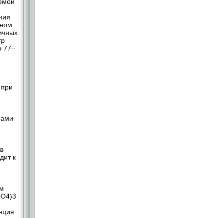
емой
ния
дном
ичных
тр
р 77–
 при
нами
в
дит к
нм
oO4)3
нция