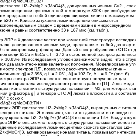
2xMg2+x(MoO4)3:Сu2+
кристаллов Li2–2xMg2+x(MoO4)3, допированных ионами Сu2+, спек
люминесценции при комнатной температуре 300К при возбуждени
0нм представляет собой одиночную широкую линию с максимумом
зи 520 нм. Кривые затухания люминесценции описываются
экспоненциальным спадом с временами жизни в микросекундном
зоне и равны соответственно 33 и 187 мкс (см. табл.).
тр ЭПР в X диапазоне частот при комнатной температуре исследуе
алла, допированного ионами меди, представляет собой два кварте
й с анизотропным g-фактором. Данный спектр обусловлен СТС от д
пов меди 63Сu и 65Сu с I = 3 / 2 и естественной распространеннос
 и 30,83%. Из исследования угловой зависимости видно, что в стру
тся два магнитно-неэквивалентных положения. Моделирование угл
имости спектров [15], позволило рассчитать параметры спин – ​
ьтониана: g∥ = 2.398, g⊥ = 2.061, A∥ = 102 Гc, А⊥ = 6 Гс (рис. 6).
метры спектра ЭПР полностью соответствуют полученным для
ичного кристалла исследованного ранее в работе [11]. Ионы меди
щают ионы магния в структурном положении – ​M3, для которых гл
ния g-фактора g∥ и тензора СТС A∥ лежат в плоскости а и составл
30° с осью с.
2xMg2+x(MoO4)3:Ti4+
ектрах ЭПР кристаллов Li2–2xMg2+x(MoO4)3, выращенных с титано
пектров от титана. Это означает, что титан диамагнитен и входит в
туру кристалла Li2–2xMg2+x(MoO4)3 в состоянии Ti4+. Ввиду отсут
ров ЭПР очень сложно говорить о структурном положении ионов ти
еденные исследования люминесцентных свойств кристаллов Li2–
2+x(MoO4)3, активированных ионами титана, показывают интенси