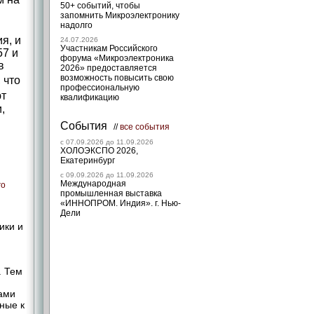
50+ событий, чтобы
запомнить Микроэлектронику
надолго
я, и
24.07.2026
Участникам Российского
57 и
форума «Микроэлектроника
в
2026» предоставляется
возможность повысить свою
 что
профессиональную
ют
квалификацию
,
События
//
все события
c 07.09.2026 до 11.09.2026
ХОЛОЭКСПО 2026,
Екатеринбург
c 09.09.2026 до 11.09.2026
Международная
го
промышленная выставка
«ИННОПРОМ. Индия». г. Нью-
Дели
ики и
. Тем
ами
ные к