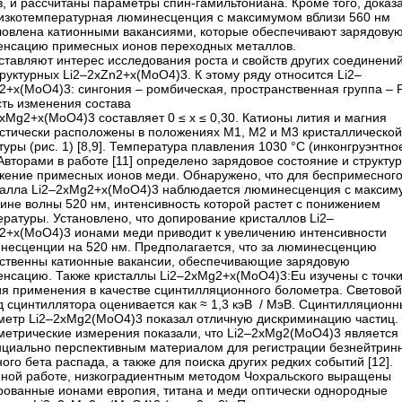
, и рассчитаны параметры спин-гамильтониана. Кроме того, доказ
низкотемпературная люминесценция с максимумом вблизи 560 нм
ловлена катионными вакансиями, которые обеспечивают зарядову
енсацию примесных ионов переходных металлов.
ставляют интерес исследования роста и свойств других соединений
руктурных Li2–2xZn2+x(MoO4)3. К этому ряду относится Li2–
+x(MoO4)3: сингония – ​ромбическая, пространственная группа – ​
сть изменения состава
xMg2+x(MoO4)3 составляет 0 ≤ x ≤ 0,30. Катионы лития и магния
истически расположены в положениях М1, М2 и М3 кристаллической
туры (рис. 1) [8,9]. Температура плавления 1030 °C (инконгруэнтно
 Авторами в работе [11] определено зарядовое состояние и структу
жение примесных ионов меди. Обнаружено, что для беспримесног
талла Li2–2xMg2+x(MoO4)3 наблюдается люминесценция с макси
ине волны 520 нм, интенсивность которой растет с понижением
ратуры. Установлено, что допирование кристаллов Li2–
2+x(MoO4)3 ионами меди приводит к увеличению интенсивности
несценции на 520 нм. Предполагается, что за люминесценцию
тственны катионные вакансии, обеспечивающие зарядовую
енсацию. Также кристаллы Li2–2xMg2+x(MoO4)3:Eu изучены с точк
ия применения в качестве сцинтилляционного болометра. Световой
д сцинтиллятора оценивается как ≈ 1,3 кэВ / МэВ. Сцинтилляцион
метр Li2–2xMg2(MoO4)3 показал отличную дискриминацию частиц.
метрические измерения показали, что Li2–2xMg2(MoO4)3 является
нциально перспективным материалом для регистрации безнейтрин
ого бета распада, а также для поиска других редких событий [12].
нной работе, низкоградиентным методом Чохральского выращены
рованные ионами европия, титана и меди оптически однородные