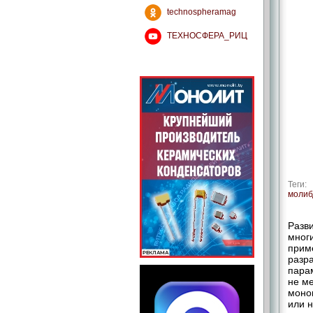
technospheramag
ТЕХНОСФЕРА_РИЦ
Теги:
молиб
Разви
многи
прим
разр
пара
не м
моно
или 