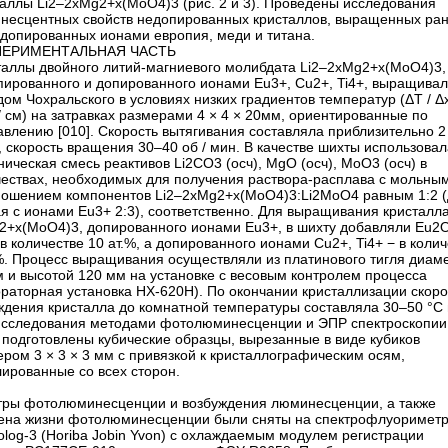
таллы Li2–2xMg2+x(MoO4)3 (рис. 2 и 3). Проведены исследования
несцентных свойств недопированных кристаллов, выращенных ра
 допированных ионами европия, меди и титана.
ПЕРИМЕНТАЛЬНАЯ ЧАСТЬ
таллы двойного литий-магниевого молибдата Li2–2xMg2+x(MoO4)3,
пированного и допированного ионами Eu3+, Cu2+, Ti4+, выращива
ом Чохральского в условиях низких градиентов температур (ΔT / Δх
/ см) на затравках размерами 4 × 4 × 20мм, ориентированные по
влению [010]. Скорость вытягивания составляла приблизительно 2
, скорость вращения 30–40 об / мин. В качестве шихты использовал
ическая смесь реактивов Li2CO3 (осч), MgO (осч), MoO3 (осч) в
чествах, необходимых для получения раствора-расплава с мольны
ношением компонентов Li2–2xMg2+x(MoO4)3:Li2MoO4 равным 1:2 
я с ионами Eu3+ 2:3), соответственно. Для выращивания кристалла
2+x(MoO4)3, допированного ионами Eu3+, в шихту добавляли Eu2
 в количестве 10 ат.%, а допированного ионами Cu2+, Ti4+ − в коли
.%. Процесс выращивания осуществляли из платинового тигля диам
м и высотой 120 мм на установке с весовым контролем процесса
раторная установка НХ‑620Н). По окончании кристаллизации скоро
ждения кристалла до комнатной температуры составляла 30–50 °C в
исследования методами фотолюминесценции и ЭПР спектроскопии
 подготовлены кубические образцы, вырезанные в виде кубиков
ром 3 × 3 × 3 мм с привязкой к кристаллографическим осям,
ированные со всех сторон.
тры фотолюминесценции и возбуждения люминесценции, а также
ена жизни фотолюминесценции были сняты на cпектрофлуоримет
olog‑3 (Horiba Jobin Yvon) с охлаждаемым модулем регистрации