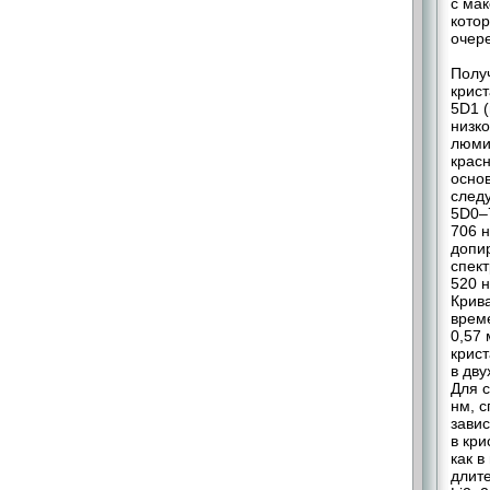
с ма
котор
очер
Полу
крис
5D1 
низк
люми
крас
основ
следу
5D0–
706 н
допир
спек
520 н
Крив
време
0,57 
крис
в дву
Для 
нм, 
завис
в кри
как в
длит