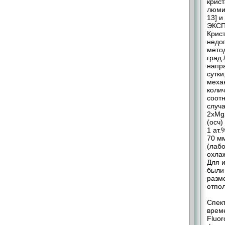
крис
люми
13] и
ЭКС
Крис
недо
метод
град 
напра
сутки
механ
коли
соот
случа
2xMg
(осч)
1 ат
70 м
(лабо
охла
Для 
были
разме
отпол
Спек
врем
Fluor