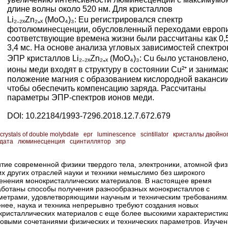
длине волны около 520 нм. Для кристаллов
Li₂₋₂ₓZn₂₊ₓ (MoO₄)₃: Eu регистрировался спектр
фотолюминесценции, обусловленный переходами европи
соответствующие времена жизни были рассчитаны как 0,
3,4 мс. На основе анализа угловых зависимостей спектро
ЭПР кристаллов Li₂₋₂ₓZn₂₊ₓ (MoO₄)₃: Cu было установлено,
ионы меди входят в структуру в состоянии Сu²⁺ и занима
положение магния с образованием кислородной вакансии
чтобы обеспечить компенсацию заряда. Рассчитаны
параметры ЭПР-спектров ионов меди.
DOI: 10.22184/1993-7296.2018.12.7.672.679
crystals of double molybdate
epr
luminescence
scintillator
кристаллы двойно
дата
люминесценция
сцинтиллятор
эпр
тие современной физики твердого тела, электроники, атомной физ
х других отраслей науки и техники немыслимо без широкого
енения монокристаллических материалов. В настоящее время
аботаны способы получения разнообразных монокристаллов с
метрами, удовлетворяющими научным и техническим требованиям
енее, наука и техника непрерывно требуют создания новых
кристаллических материалов с еще более высокими характеристик
новыми сочетаниями физических и технических параметров. Изучен