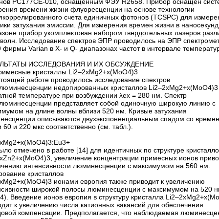
нов PC177CE‑010, оснащенным ФЭУ R2658. Прибор оснащен сист
рения времени жизни флуоресценции на основе технологии
якоррелированного счета единичных фотонов (TCSPC) для измере
тики затухания эмиссии. Для измерения времен жизни в наносекун
азоне прибор укомплектован набором твердотельных лазеров разл
 волн. Исследование спектров ЭПР проводилось на ЭПР спектроме
 фирмы Varian в Х- и Q- диапазонах частот в интервале температу
.
ЛЬТАТЫ ИССЛЕДОВАНИЯ И ИХ ОБСУЖДЕНИЕ
римесные кристаллы Li2–2xMg2+x(MoO4)3
стоящей работе проводилось исследование спектров
люминесценции недопированных кристаллов Li2–2xMg2+x(MoO4)3
атной температуре при возбуждении λex = 280 нм. Спектр
люминесценции представляет собой одиночную широкую линию с
имумом на длине волны вблизи 520 нм. Кривые затухания
несценции описываются двухэкспоненциальным спадом со време
 60 и 220 мкс соответственно (см. табл.).
2xMg2+x(MoO4)3:Eu3+
ыло отмечено в работе [14] для идентичных по структуре кристалло
2xZn2+x(MoO4)3, увеличение концентрации примесных ионов приво
ичению интенсивности люминесценции с максимумом на 560 нм.
рование кристаллов
2xMg2+x(MoO4)3 ионами европия также приводит к увеличению
нсивности широкой полосы люминесценции с максимумом на 520 
 4). Введение ионов европия в структуру кристалла Li2–2xMg2+x(M
одит к увеличению числа катионных вакансий для обеспечения
довой компенсации. Предполагается, что наблюдаемая люминесце