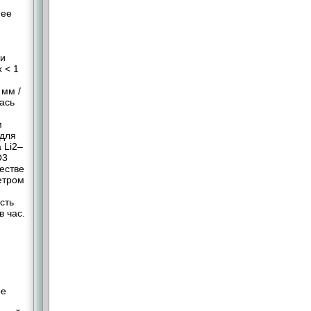
нее
ли
 < 1
 мм /
ась
м
(для
 Li2–
O3
честве
етром
сть
 час.
ре