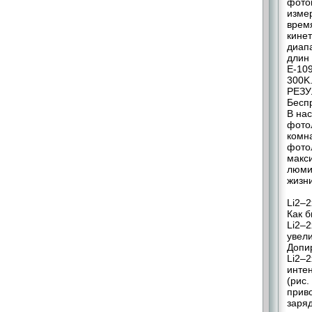
фото
изме
врем
кине
диап
длин
E‑109
300K
РЕЗУ
Бесп
В на
фото
комн
фото
макс
люми
жизни
Li2–
Как б
Li2–
увел
Допи
Li2–
инте
(рис.
прив
заря