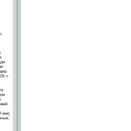
о
х
я
ада
ем
ядер
Q2b =
та
дом
о
овий
0 мм)
нные,