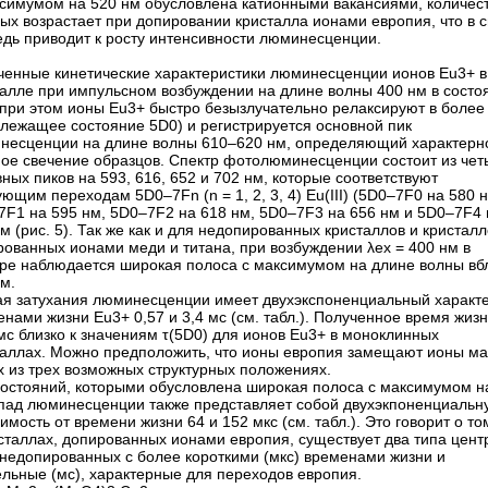
ксимумом на 520 нм обусловлена катионными вакансиями, количес
ых возрастает при допировании кристалла ионами европия, что в 
едь приводит к росту интенсивности люминесценции.
ченные кинетические характеристики люминесценции ионов Eu3+ в
талле при импульсном возбуждении на длине волны 400 нм в состо
(при этом ионы Eu3+ быстро безызлучательно релаксируют в более
олежащее состояние 5D0) и регистрируется основной пик
несценции на длине волны 610–620 нм, определяющий характерн
ное свечение образцов. Спектр фотолюминесценции состоит из чет
ных пиков на 593, 616, 652 и 702 нм, которые соответствуют
ющим переходам 5D0–7Fn (n = 1, 2, 3, 4) Eu(III) (5D0–7F0 на 580 
7F1 на 595 нм, 5D0–7F2 на 618 нм, 5D0–7F3 на 656 нм и 5D0–7F4 
м (рис. 5). Так же как и для недопированных кристаллов и кристалл
ованных ионами меди и титана, при возбуждении λex = 400 нм в
тре наблюдается широкая полоса с максимумом на длине волны вб
м.
ая затухания люминесценции имеет двухэкспоненциальный характе
нами жизни Eu3+ 0,57 и 3,4 мс (см. табл.). Полученное время жиз
мс близко к значениям τ(5D0) для ионов Eu3+ в моноклинных
таллах. Можно предположить, что ионы европия замещают ионы ма
х из трех возможных структурных положениях.
состояний, которыми обусловлена широкая полоса с максимумом н
спад люминесценции также представляет собой двухэкпоненциальн
имость от времени жизни 64 и 152 мкс (см. табл.). Это говорит о то
сталлах, допированных ионами европия, существует два типа центро
 недопированных с более короткими (мкс) временами жизни и
ельные (мс), характерные для переходов европия.