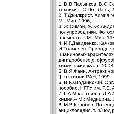
1. В. В.Пасынков, В. С
техники. – С-Пб.: Лань, 
2. Т.Джилкрист. Химия 
М.: Мир, 1996,
3. Ж.Симон, Ж.-Ж.Андр
полупроводники. Фотоэ
элементы – М.: Мир, 19
4. И.Г.Давиденко, Качко
И.Толмачев. Природа э
цианиновых красителях,
дигидробензо[c, d]фуро[
химический журн., 2008, 
5. В. Я.Файн. Антрахино
фотохимии РАН, 1999.
6. В. Ю.Водзинский. Ор
пособие, НГТУ им. Р. Е. 
7. Г. А.Мелентьева, Л. 
химия. – М.: Медицина, 
8. М.В.Коробов. Потен
энциклопедия, т. 4/Под 