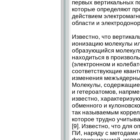
первых вертикальных п
которые определяют пр
действием электромагн
области и электродоно
Известно, что вертикал
ионизацию молекулы ил
образующийся молекул
находиться в произвол
(электронном и колебат
соответствующие квант
изменения межъядерны
Молекулы, содержащие 
и гетероатомов, напрмер
известно, характеризу
обменного и кулоновско
так называемым корре
которое трудно учитыва
[9]. Известно, что для
ПИ, наряду с методами
фотоионизацией, испол