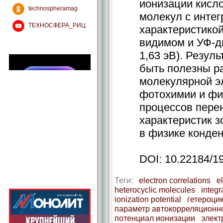
ионизации кисл
technospheramag
молекул с инте
ТЕХНОСФЕРА_РИЦ
характеристикой
видимом и УФ-д
1,63 эВ). Резул
быть полезны р
молекулярной э
фотохимии и фи
процессов перен
характеристик з
в физике конден
DOI: 10.22184/1
Теги:
electron correlations
e
heterocyclic molecules
integr
ionization potential
гетероци
параметр автокорреляционн
потенциал ионизации
элект