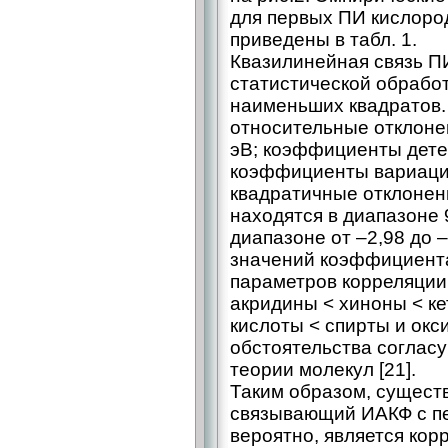
для первых ПИ кислоро
приведены в табл. 1.
Квазилинейная связь П
статистической обрабо
наименьших квадратов.
относительные отклонен
эВ; коэффициенты дете
коэффициенты вариации
квадратичные отклонен
находятся в диапазоне 
диапазоне от –2,98 до –7
значений коэффициента
параметров корреляции 
акридины < хиноны < к
кислоты < спирты и окс
обстоятельства соглас
теории молекул [21].
Таким образом, сущест
связывающий ИАКФ с пе
вероятно, является кор