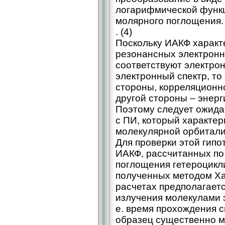
логарифмической функци
молярного поглощения.
. (4)
Поскольку ИАКФ характ
резонансных электронн
соответствуют электро
электронный спектр, то
стороны, корреляционн
другой стороны – энерг
Поэтому следует ожида
с ПИ, который характе
молекулярной орбитали
Для проверки этой гип
ИАКФ, рассчитанных по
поглощения гетероцикл
полученных методом Ха
расчетах предполагаетс
излучения молекулами э
е. время прохождения 
образец существенно 