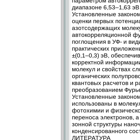
параметром автокоррел
диапазоне 6,53–1,63 эВ
Установленные законом
оценки первых потенци
азотсодержащих молеку
автокорреляционной фу
поглощения в УФ- и вид
практических приложен
±(0,1–0,3) эВ, обеспеч
корректной информации
молекул и свойствах с
органических полупров
квантовых расчетов и 
преобразованием Фурь
Установленные законом
использованы в молеку
фотохимии и физическо
переноса электронов, а
зонной структуры нано
конденсированного сос
ЛИТЕРАТУРА