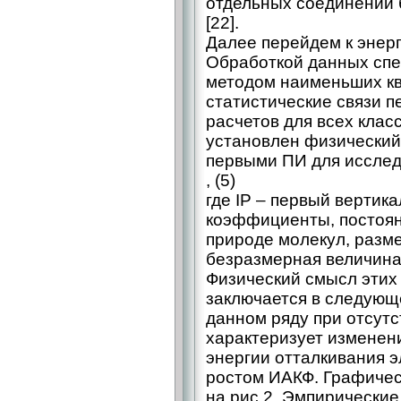
отдельных соединений 
[22].
Далее перейдем к энерг
Обработкой данных спе
методом наименьших к
статистические связи п
расчетов для всех клас
установлен физический
первыми ПИ для исслед
, (5)
где IP – первый вертика
коэффициенты, постоян
природе молекул, разме
безразмерная величина
Физический смысл этих
заключается в следующ
данном ряду при отсутс
характеризует изменен
энергии отталкивания э
ростом ИАКФ. Графичес
на рис.2. Эмпирически