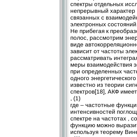
спектры отдельных исс
непрерывный характер 
связанных с взаимодей
электронных состояний
Не прибегая к преобра
полос, рассмотрим энер
виде автокорреляционн
зависит от частоты эле
рассматривать интегра
меры взаимодействия э
при определенных част
одного энергетического 
известно из теории сигн
спектров[18], АКФ имеет
, (1)
где – частотные функц
интенсивностей поглощ
спектре на частотах , 
функцию можно выразит
используя теорему Вине