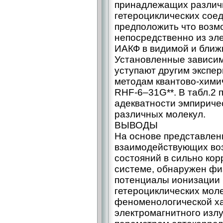
принадлежащих различ
гетероциклических сое
предположить что возм
непосредственно из эл
ИАКФ в видимой и ближн
Установленные зависим
уступают другим экспе
методам квантово-хими
RHF‑6–31G**. В табл.2
адекватности эмпириче
различных молекул.
ВЫВОДЫ
На основе представлени
взаимодействующих во
состояний в сильно ко
системе, обнаружен фи
потенциалы ионизации 
гетероциклических моле
феноменологической х
электромагнитного изл