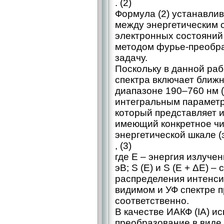
. (2)
Формула (2) устанавли
между энергетическим 
электронных состояний 
методом фурье-преобра
задачу.
Поскольку в данной раб
спектра включает ближ
диапазоне 190–760 нм (
интегральным параметр
который представляет и
имеющий конкретное чи
энергетической шкале (
, (3)
где Е – энергия излучен
эВ; S (E) и S (E + ΔE) 
распределения интенси
видимом и УФ спектре п
соответственно.
В качестве ИАКФ (IA) и
преобразование в виде