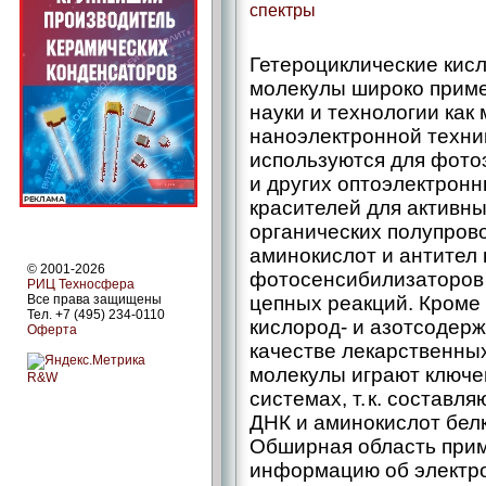
спектры
Гетероциклические кис
молекулы широко приме
науки и технологии как
наноэлектронной техники
используются для фото
и других оптоэлектронны
красителей для активны
органических полупрово
аминокислот и антител
© 2001-2026
фотосенсибилизаторов 
РИЦ Техносфера
Все права защищены
цепных реакций. Кроме 
Тел. +7 (495) 234-0110
кислород- и азотсодер
Оферта
качестве лекарственных
молекулы играют ключе
R&W
системах, т. к. составл
ДНК и аминокислот белк
Обширная область прим
информацию об электро