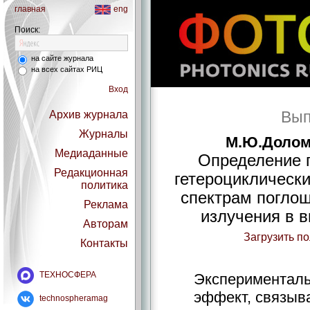
главная
eng
Поиск:
на сайте журнала
на всех сайтах РИЦ
Вход
Вып
Архив журнала
Журналы
М.Ю.Долом
Медиаданные
Определение 
Редакционная
гетероциклически
политика
спектрам поглощ
Реклама
излучения в в
Авторам
Загрузить п
Контакты
ТЕХНОСФЕРА
Эксперименталь
эффект, связы
technospheramag