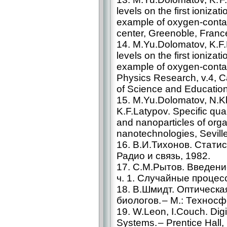
levels on the first ionizat
example of oxygen-conta
center, Greenoble, Franc
14. M.Yu.Dolomatov, K.F.
levels on the first ionizat
example of oxygen-conta
Physics Research, v.4, 
of Science and Educatio
15. M.Yu.Dolomatov, N.
K.F.Latypov. Specific qua
and nanoparticles of org
nanotechnologies, Seville
16. В.И.Тихонов. Статис
Радио и связь, 1982.
17. С.M.Рытов. Введени
ч. 1. Случайные процесс
18. В.Шмидт. Оптическа
биологов. – М.: Техносф
19. W.Leon, I.Couch. Di
Systems. – Prentice Hall