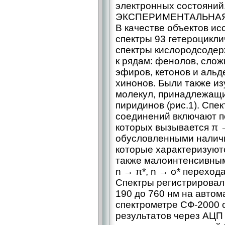
электронных состояний
ЭКСПЕРИМЕНТАЛЬНАЯ
В качестве объектов и
спектры 93 гетероцикли
спектры кислородсоде
к рядам: фенолов, слож
эфиров, кетонов и альд
хинонов. Были также и
молекул, принадлежащи
пиридинов (рис.1). Сп
соединений включают п
которых вызывается π 
обусловленными налич
которые характеризуют
также малоинтенсивны
n → π*, n → σ* переход
Спектры регистрировал
190 до 760 нм на авто
спектрометре СФ‑2000 
результатов через АЦП 