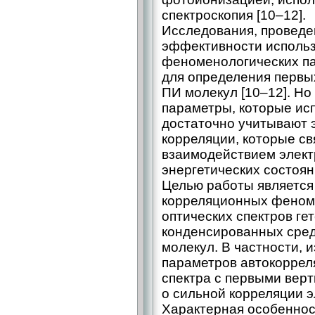
спектроскопия [10–12].
Исследования, проведе
эффективности исполь
феноменологических па
для определения перв
ПИ молекул [10–12]. Н
параметры, которые исп
достаточно учитывают
корреляции, которые с
взаимодействием элект
энергетических состоян
Целью работы является
корреляционных феноме
оптических спектров ге
конденсированных сред
молекул. В частности, 
параметров автокоррел
спектра с первыми вер
о сильной корреляции 
Характерная особенност