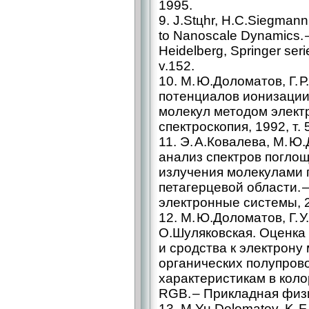
1995.
9. J.Stцhr, H.C.Siegman
to Nanoscale Dynamics. –
Heidelberg, Springer seri
v.152.
10. М. Ю.Доломатов, Г.
потенциалов ионизации 
молекул методом электр
спектроскопия, 1992, т. 
11. Э. А.Ковалева, М. 
анализ спектров погло
излучения молекулами 
петагерцевой области. 
электронные системы, 2
12. М. Ю.Доломатов, Г. 
О.Шуляковская. Оценка
и сродства к электрону
органических полупров
характеристикам в кол
RGB. – Прикладная физи
13. M.Yu.Dolomatov, K. F.