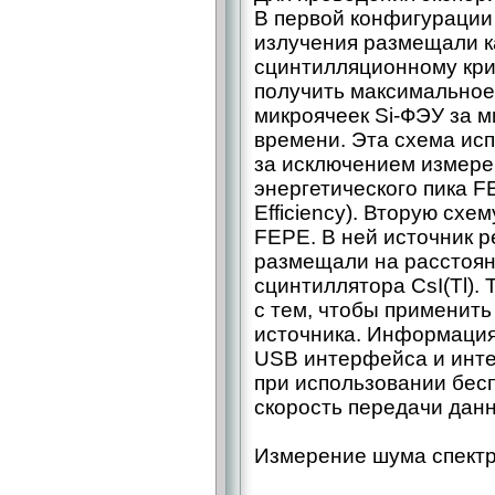
В первой конфигурации
излучения размещали к
сцинтилляционному крис
получить максимальное
микроячеек Si-ФЭУ за 
времени. Эта схема ис
за исключением измер
энергетического пика FE
Efficiency). Вторую сх
FEPE. В ней источник р
размещали на расстоян
сцинтиллятора CsI(Tl).
с тем, чтобы применит
источника. Информация
USB интерфейса и инт
при использовании бе
скорость передачи дан
Измерение шума спектр