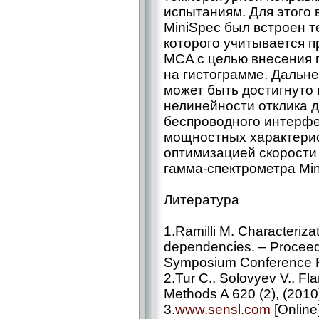
испытаниям. Для этого
MiniSpec был встроен т
которого учитывается п
MCA с целью внесения п
на гистограмме. Дальн
может быть достигнуто
нелинейности отклика 
беспроводного интерфе
мощностных характерис
оптимизацией скорости
гамма-спектрометра Min
Литература
1.Ramilli M. Characteriza
dependencies. – Proceed
Symposium Conference R
2.Tur C., Solovyev V., F
Methods A 620 (2), (2010
3.
www.sensl.com
[Online]