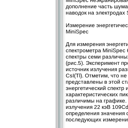
MiniSpec неэкранирован
дополнение часть шума
наводок на электродах 
Измерение энергетичес
MiniSpec
Для измерения энергет
спектрометра MiniSpec
спектры семи различны
(рис.5). Эксперимент п
источник излучения раз
CsI(Tl). Отметим, что н
представлены в этой ст
энергетический спектр 
характеристических пика
различимы на графике.
излучения 22 кэВ 109Cd
определения значения 
последующих измерени