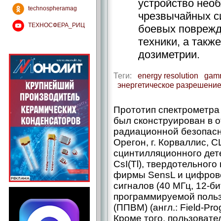
устройство нео
technospheramag
чрезвычайных с
ТЕХНОСФЕРА_РИЦ
боевых поврежд
техники, а такж
дозиметрии.
Теги:
energy resolution
gamm
энергетическое разрешени
Прототип спектрометра
был сконструирован в о
радиационной безопасн
Орегон, г. Корваллис, 
сцинтилляционного дет
CsI(Tl), твердотельног
фирмы SensL и цифров
сигналов (40 МГц, 12-би
программируемой поль
(ППВМ) (англ.: Field-Pr
Кроме того, пользовате