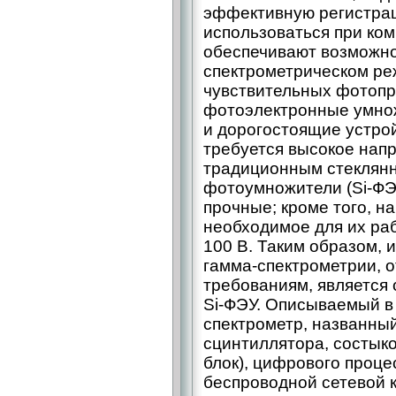
эффективную регистрац
использоваться при ком
обеспечивают возможно
спектрометрическом ре
чувствительных фотопр
фотоэлектронные умнож
и дорогостоящие устрой
требуется высокое нап
традиционным стеклян
фотоумножители (Si-ФЭУ
прочные; кроме того, 
необходимое для их ра
100 В. Таким образом,
гамма-спектрометрии, 
требованиям, является
Si-ФЭУ. Описываемый в
спектрометр, названный
сцинтиллятора, состыко
блок), цифрового проце
беспроводной сетевой к