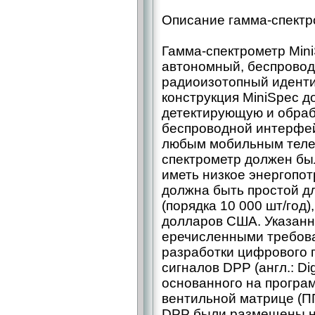
Описание гамма-спектр
Гамма-спектрометр Min
автономный, беспровод
радиоизотопный иденти
конструкция MiniSpec д
детектирующую и обраб
беспроводной интерфей
любым мобильным телеф
спектрометр должен был
иметь низкое энергопот
должна быть простой д
(порядка 10 000 шт/год)
долларов США. Указанн
еречисленными требова
разработки цифрового 
сигналов DPP (англ.: Dig
основанного на програ
вентильной матрице (П
DPP были размещены на