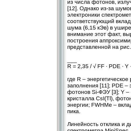
из числа фотонов, излу
[12]. Однако из-за шумо
электроники спектромет
соответствующий вклад
шума (6,15 кЭв) в ушир
внимание этот факт, в
построения аппроксими
представленной на рис.
___
R = 2,35 / √ FF ∙ PDE ∙ Y
где R – энергетическое
заполнения [11]; PDE –
фотонов Si-ФЭУ [3]; Y 
кристалла CsI(Tl), фото
энергии; FWHMe – вкла
пика.
Линейность отклика и 
спектрометра MiniSpec