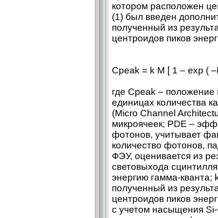
котором расположен це
(1) был введен дополн
полученный из результ
центроидов пиков энерг
Cpeak = k M [ 1 – exp ( –P
где Cpeak – положение 
единицах количества к
(Micro Channel Architec
микроячеек; PDE – эфф
фотонов, учитывает фак
количество фотонов, па
ФЭУ, оценивается из р
световыхода сцинтилля
энергию гамма-кванта; 
полученный из результ
центроидов пиков энерг
с учетом насыщения Si-