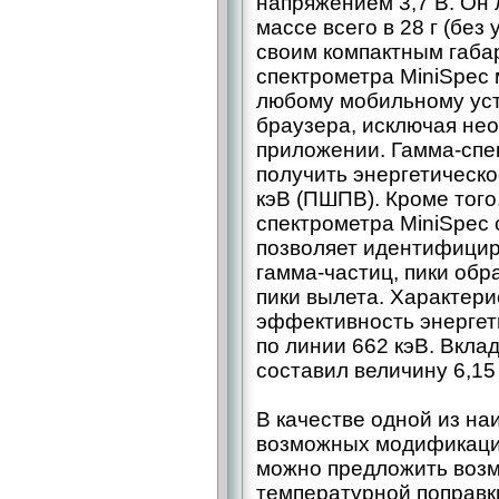
напряжением 3,7 В. Он 
массе всего в 28 г (без
своим компактным габар
спектрометра MiniSpec 
любому мобильному уст
браузера, исключая не
приложении. Гамма-спе
получить энергетическ
кэВ (ПШПВ). Кроме того
спектрометра MiniSpec с
позволяет идентифицир
гамма-частиц, пики обр
пики вылета. Характери
эффективность энергети
по линии 662 кэВ. Вкла
составил величину 6,15
В качестве одной из н
возможных модификаций
можно предложить воз
температурной поправки