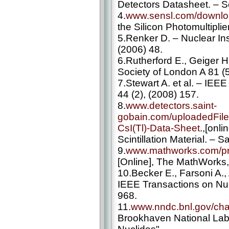
Detectors Datasheet. – 
4.
www.sensl.com/downlo
the Silicon Photomultipli
5.Renker D. – Nuclear In
(2006) 48.
6.Rutherford E., Geiger H
Society of London A 81 (
7.Stewart A. et al. – IEE
44 (2), (2008) 157.
8.
www.detectors.saint-
gobain.com/uploadedFil
CsI(Tl)-Data-Sheet
.,[onli
Scintillation Material. – 
9.
www.mathworks.com/pr
[Online], The MathWorks,
10.Becker E., Farsoni A.
IEEE Transactions on Nu
968.
11.
www.nndc.bnl.gov/char
Brookhaven National Labor