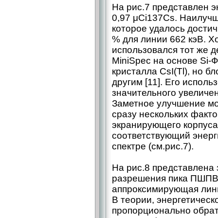
На рис.7 представлен э
0,97 μCi137Cs. Наилуч
которое удалось достич
% для линии 662 кэВ. Х
использовался тот же д
MiniSpec на основе Si-
кристалла CsI(Tl), но б
другим [11]. Его испол
значительного увеличе
Заметное улучшение мо
сразу нескольких факто
экранирующего корпуса.
соответствующий энерги
спектре (см.рис.7).
На рис.8 представлена 
разрешения пика ПШПВ 
аппроксимирующая лини
В теории, энергетичес
пропорционально обрат