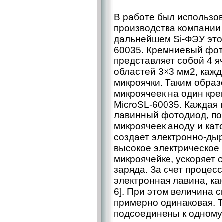
В работе был использо
производства компании 
дальнейшем Si-ФЭУ это
60035. Кремниевый фот
представляет собой 4 я
областей 3×3 мм2, кажд
микроячки. Таким образ
микроячеек на один к
MicroSL-60035. Каждая
лавинный фотодиод, по
микроячеек аноду и кат
создает электронно-дыр
высокое электрическое 
микроячейке, ускоряет
заряда. За счет процес
электронная лавина, ка
6]. При этом величина 
примерно одинаковая. Т
подсоединены к одному 