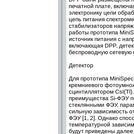
печатной плате, включ
электронику цепи обраб
цепь питания спектроме
стабилизаторов напряже
работы прототипа MiniS
источник питания с нап
включающая DPP, детек
беспроводную сетевую к
Детектор
Для прототипа MiniSpec
кремниевого фотоумнож
сцинтиллятором CsI(Tl
преимущества Si-ФЭУ 
стеклянными ФЭУ, пара
сильную зависимость о
ФЭУ [1, 2]. Однако спо
температурной зависим
будут приведены далее