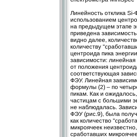
Линейность отклика Si
использованием центро
на предыдущем этапе э
приведена зависимость 
видно далее, количест
количеству "сработавши
центроида пика энергии
зависимости: линейная
от положения центроида
соответствующая завис
ФЭУ. Линейная зависим
формулы (2) – по четы
пикам. Как и ожидалось
частицам с большими э
не наблюдалась. Зависи
ФЭУ (рис.9), была полу
как количество "сработ
микроячеек неизвестно,
сработавших микроячеек