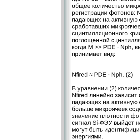
общее количество микр
регистрации фотонов; 
падающих на активную 
сработавших микроячее
сцинтилляционного кри
поглощенной сцинтилля
когда M >> PDE ∙ Nph, 
принимает вид:
Nfired ≈ PDE ∙ Nph. (2)
В уравнении (2) количе
Nfired линейно зависит
падающих на активную о
больше микроячеек сод
значение плотности фо
сигнал Si-ФЭУ выйдет 
могут быть идентифиц
энергиями.