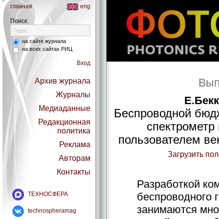
главная
eng
Поиск:
на сайте журнала
на всех сайтах РИЦ
Вход
Вып
Архив журнала
Журналы
E.Бек
Медиаданные
Беспроводной бюд
Редакционная
спектрометр
политика
пользователем ве
Реклама
Загрузить по
Авторам
Контакты
Разработкой ком
ТЕХНОСФЕРА
беспроводного 
занимаются мно
technospheramag