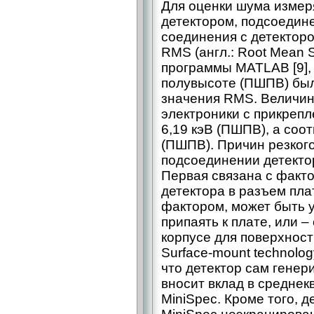
Для оценки шума измер
детектором, подсоедине
соединения с детектор
RMS (англ.: Root Mean
программы MATLAB [9],
полувысоте (ПШПВ) был
значения RMS. Величин
электроники с прикреп
6,19 кэВ (ПШПВ), а соот
(ПШПВ). Причин резког
подсоединении детектор
Первая связана с факт
детектора в разъем пл
фактором, может быть 
припаять к плате, или –
корпусе для поверхност
Surface-mount technolog
что детектор сам генери
вносит вклад в средне
MiniSpec. Кроме того, 