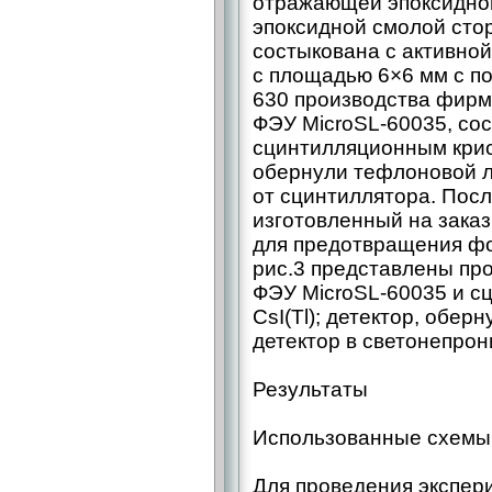
отражающей эпоксидной 
эпоксидной смолой сто
состыкована c активной
с площадью 6×6 мм с п
630 производства фирмы 
ФЭУ MicroSL-60035, со
сцинтилляционным крист
обернули тефлоновой л
от сцинтиллятора. Посл
изготовленный на зака
для предотвращения фо
рис.3 представлены про
ФЭУ MicroSL-60035 и с
CsI(Tl); детектор, обе
детектор в светонепро
Результаты
Использованные схемы
Для проведения экспер