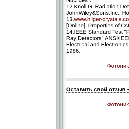
Nuclides".
12.Knoll G. Radiation De
JohnWiley&Sons,Inc.: H
13.
www.hilger-crystals.c
[Online]. Properties of CsI
14.IEEE Standard Test 
Ray Detectors" ANSI/IEEE
Electrical and Electroni
1986.
Фотоник
Оставить свой отзыв
Фотоник