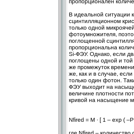
пропорционален количе
В идеальной ситуации 
сцинтилляционном крис
только одной микрояче
фотоумножителя, поэто
поглощенной сцинтилля
пропорциональна колич
Si-ФЭУ. Однако, если д
поглощены одной и той 
же промежуток времени
же, как и в случае, есл
только один фотон. Так
ФЭУ выходит на насыщ
величине плотности по
кривой на насыщение м
Nfired = M ∙ [ 1 – exp ( –P
где Nfired – количество