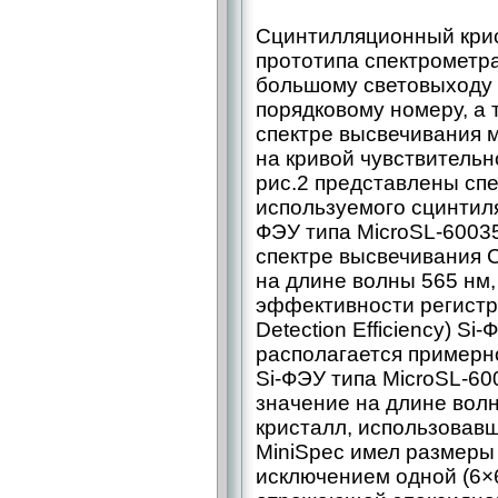
Сцинтилляционный крис
прототипа спектрометра
большому световыходу 
порядковому номеру, а т
спектре высвечивания м
на кривой чувствительн
рис.2 представлены сп
используемого сцинтиля
ФЭУ типа MicroSL-60035.
спектре высвечивания C
на длине волны 565 нм, 
эффективности регистр
Detection Efficiency) S
располагается примерн
Si-ФЭУ типа MicroSL-60
значение на длине вол
кристалл, использовавш
MiniSpec имел размеры 
исключением одной (6×