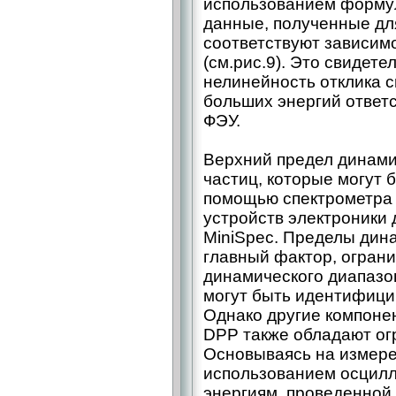
использованием формул
данные, полученные для
соответствуют зависим
(см.рис.9). Это свидетел
нелинейность отклика с
больших энергий ответ
ФЭУ.
Верхний предел динами
частиц, которые могут
помощью спектрометра 
устройств электроники 
MiniSpec. Пределы дин
главный фактор, огран
динамического диапазо
могут быть идентифици
Однако другие компонен
DPP также обладают ог
Основываясь на измере
использованием осцилл
энергиям, проведенной